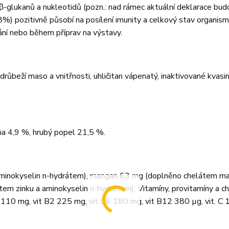
ku β-glukanů a nukleotidů (pozn.: nad rámec aktuální deklarace bud
%) pozitivně působí na posílení imunity a celkový stav organism
ní nebo během příprav na výstavy.
růbeží maso a vnitřnosti, uhličitan vápenatý, inaktivované kvasi
ina 4,9 %, hrubý popel 21,5 %.
minokyselin n-hydrátem), mangan 63 mg (doplněno chelátem m
em zinku a aminokyselin n-hydrátem); Vitamíny, provitamíny a c
1 110 mg, vit B2 225 mg, vit B6 180 mg, vit B12 380 µg, vit. C