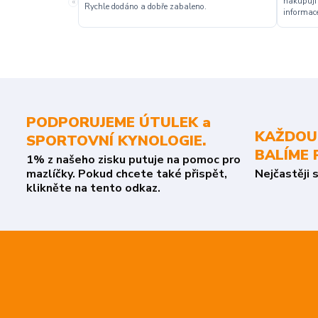
nakupuji
«
Rychle dodáno a dobře zabaleno.
informace
PODPORUJEME ÚTULEK a
KAŽDOU
SPORTOVNÍ KYNOLOGIE.
BALÍME 
1% z našeho zisku putuje na pomoc pro
mazlíčky. Pokud chcete také přispět,
Nejčastěji 
klikněte na tento odkaz.