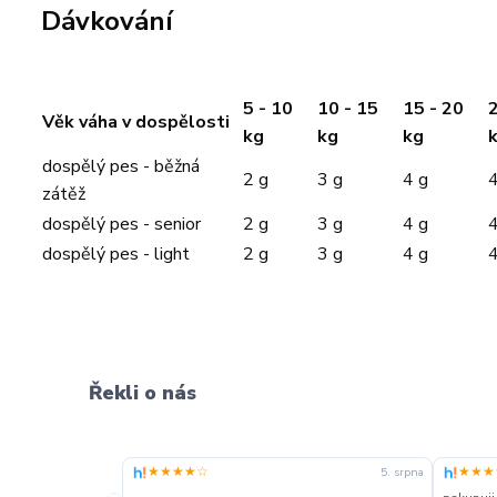
Dávkování
5 - 10
10 - 15
15 - 20
2
Věk váha v dospělosti
kg
kg
kg
dospělý pes - běžná
2 g
3 g
4 g
4
zátěž
dospělý pes - senior
2 g
3 g
4 g
4
dospělý pes - light
2 g
3 g
4 g
4
Řekli o nás
★★★★☆
★★★
5. srpna