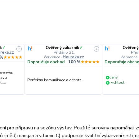
k
✓
Ověřený zákazník
✓
Ověřený
i
i
reka.cz
Přidáno 21.
Přid
července
·
Heureka.cz
července
 %
★★★★★
Doporučuje obchod
100 %
★★★★★
Doporučuje obch
prostou
ceny
tavu
+
Perfektní komunikace a ochota.
....
rychlost
+
šení pro přípravu na sezónu výstav. Použité suroviny napomáhají 
inů (měď, mangan a vitamin C) podporuje kvalitní vybarvení srsti,