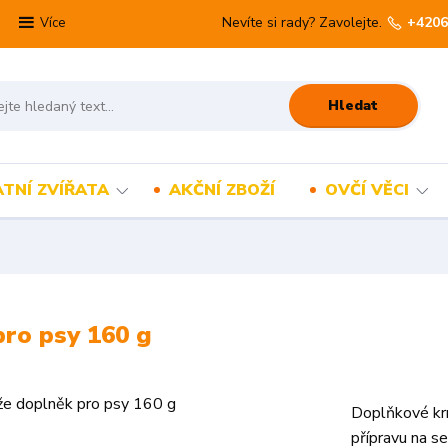
Nevíte si rady? Zavolejte.
+4206
Více
Hledat
TNÍ ZVÍŘATA
AKČNÍ ZBOŽÍ
OVČÍ VĚCI
pro psy 160 g
Doplňkové krmi
přípravu na s