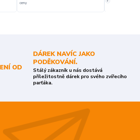
»
ceny
slušná rychlost dod
DÁREK NAVÍC JAKO
PODĚKOVÁNÍ.
ENÍ OD
Stálý zákazník u nás dostává
příležitostně dárek pro svého zvířecího
parťáka.