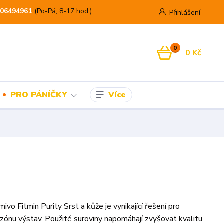
06494961
(Po-Pá, 8-17 hod.)
Přihlášení
0
0 Kč
Více
PRO PÁNÍČKY
vo Fitmin Purity Srst a kůže je vynikající řešení pro
ezónu výstav. Použité suroviny napomáhají zvyšovat kvalitu