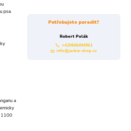
ou
u psa.
Potřebujete poradit?
Robert Polák
nky
+420606494961
info@jackie-shop.cz
anganu a
hemicky
 11100