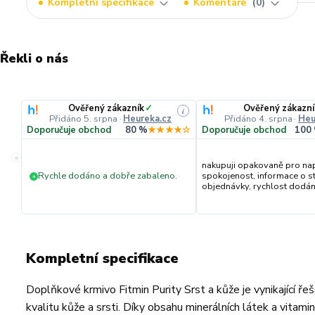
Kompletní specifikace
Komentáře
0
Řekli o nás
Ověřený zákazník
✓
Ověřený zákazní
i
Přidáno 5. srpna
·
Heureka.cz
Přidáno 4. srpna
·
Heu
Doporučuje obchod
80 %
★★★★☆
Doporučuje obchod
100
«
nakupuji opakovaně pro na
Rychle dodáno a dobře zabaleno.
spokojenost, informace o s
+
objednávky, rychlost dodání,
Kompletní specifikace
Doplňkové krmivo Fitmin Purity Srst a kůže je vynikající ře
kvalitu kůže a srsti. Díky obsahu minerálních látek a vitam