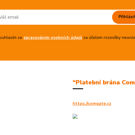
Přihlási
uhlasím se
zpracováním osobních údajů
za účelem rozesílky newsle
“Platební brána Co
https://comgate.cz