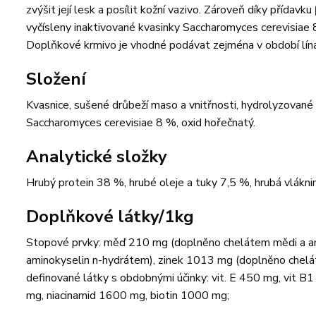
zvýšit její lesk a posílit kožní vazivo. Zároveň díky přídav
vyčísleny inaktivované kvasinky Saccharomyces cerevisiae 8
Doplňkové krmivo je vhodné podávat zejména v období líná
Složení
Kvasnice, sušené drůbeží maso a vnitřnosti, hydrolyzované d
Saccharomyces cerevisiae 8 %, oxid hořečnatý.
Analytické složky
Hrubý protein 38 %, hrubé oleje a tuky 7,5 %, hrubá vlákn
Doplňkové látky/1kg
Stopové prvky: měď 210 mg (doplněno chelátem mědi a a
aminokyselin n-hydrátem), zinek 1013 mg (doplněno chelát
definované látky s obdobnými účinky: vit. E 450 mg, vit B
mg, niacinamid 1600 mg, biotin 1000 mg;