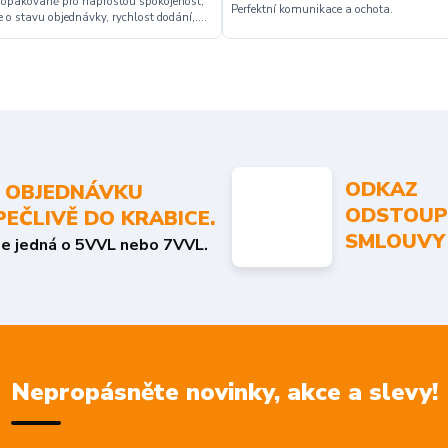
 opakovaně pro naprostou spokojenost,
Perfektní komunikace a ochota.
 o stavu objednávky, rychlost dodání,....
ODKAZ
 OBJEDNÁVKU
ODSTOUP
PEČLIVĚ DO KRABICE.
SMLOUVY
se jedná o 5VVL nebo 7VVL.
Nepropásněte novinky, akce a slevy!