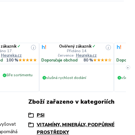
 zákazník
✓
Ověřený zákazník
✓
i
i
áno 17.
Přidáno 14.
·
Heureka.cz
července
·
Heureka.cz
č
od
100 %
★★★★★
Doporučuje obchod
80 %
★★★★☆
Doporuču
»
šíře sortimentu
+
slušná rychlost dodání
vše v p
+
+
Zboží zařazeno v kategoriích
PSI
zvyšovat
VITAMÍNY, MINERÁLY, PODPŮRNÉ
 napomáhá
PROSTŘEDKY