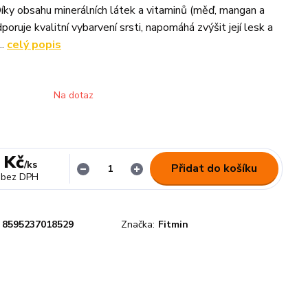
 Díky obsahu minerálních látek a vitaminů (měď, mangan a
poruje kvalitní vybarvení srsti, napomáhá zvýšit její lesk a
..
celý popis
Na dotaz
 Kč
/
ks
Přidat do košíku
bez DPH
8595237018529
Značka:
Fitmin