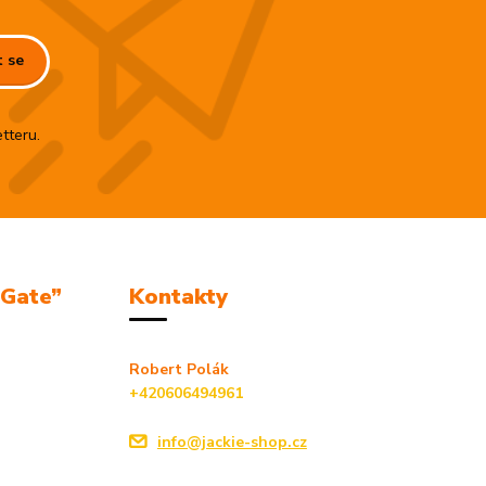
t se
tteru.
mGate”
Kontakty
Robert Polák
+420606494961
info@jackie-shop.cz