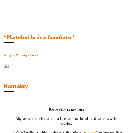
“Platební brána ComGate”
https://comgate.cz
Kontakty
Robert Polák
+420606494961
Bez cookies to není ono
Aby se paničce nebo páníčkovi lépe nakupovalo, tak používáme na webu
info@jackie-shop.cz
cookies.
V případě udělení souhlasu, tyhle virtuální sušenky (
cookies
) budeme používat