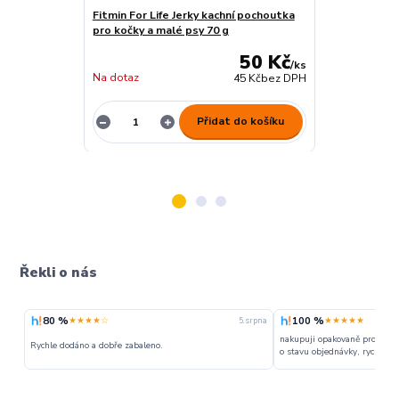
Fitmin For Life Jerky kachní pochoutka
Fitmin For Lif
pro kočky a malé psy 70 g
pro kočky a m
50 Kč
/
ks
Na dotaz
Na dotaz
45 Kč
bez DPH
Přidat do košíku
Řekli o nás
80 %
100 %
★★★★☆
★★★★★
5. srpna
nakupuji opakovaně pro napr
Rychle dodáno a dobře zabaleno.
o stavu objednávky, rychlost d