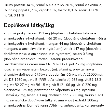
Hrubý protein 34 %, hrubé oleje a tuky 20 %, hrubá vláknina 2,3
%, hrubý popel 6,7 %, vápník 1 %, fosfor 0,8 %, sodík 0,37 %,
hořčík 0,11 %
Doplňkové látky/1kg
stopové prvky: železo 191 mg (doplněno chelátem železa a
aminokyselin n-hydrátem), měď 20 mg (doplněno chelátem mědi a
aminokyselin n-hydrátem), mangan 44 mg (doplněno chelátem
manganu a aminokyselin n-hydrátem), zinek 147 mg (doplněno
chelátem zinku a aminokyselin n-hydrátem), selen 0,5 mg
(doplněno organickou formou selenu produkovanou
Saccharomyces cerevisiae CNCM I-3060), jód 2,7 mg (doplněno
jodičnanem vápenatým bezvodým); vitamíny, provitamíny a
chemicky definované látky s obdobnými účinky: vit. A 21000 m.j.,
vit. D3 1260 m.j., vit. E (RRR-alfa-tokoferol) 265 mg, vit B1 13,2
mg, vit B2 27 mg, vit B6 15 mg, vit B12 106 µg, vit. C 220 mg,
niacinamid 125 mg, pantothenan vápenatý 43 mg, kyselina
listová 4,7 mg, biotin 1,1 mg, cholinchlorid 2500 mg, taurin 1320
mg; senzorické doplňkové látky: rozmarýnový extrakt 100mg;
aminokyseliny: DL-methionin 7355 mg; antioxidanty, konzervanty.