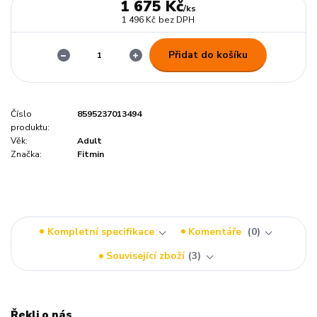
1 675 Kč
/
ks
1 496 Kč
bez DPH
Přidat do košíku
Číslo
8595237013494
produktu:
Věk:
Adult
Značka:
Fitmin
Kompletní specifikace
Komentáře
0
Související zboží
3
Řekli o nás