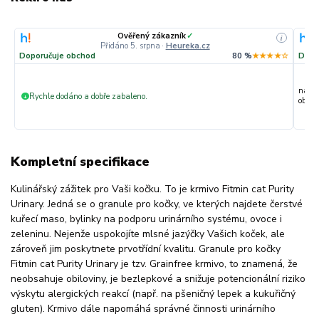
Ověřený zákazník
✓
i
Přidáno 5. srpna
·
Heureka.cz
Doporučuje obchod
80 %
★★★★☆
Dopo
nakup
Rychle dodáno a dobře zabaleno.
+
objedn
Kompletní specifikace
Kulinářský zážitek pro Vaši kočku. To je krmivo Fitmin cat Purity
Urinary. Jedná se o granule pro kočky, ve kterých najdete čerstvé
kuřecí maso, bylinky na podporu urinárního systému, ovoce i
zeleninu. Nejenže uspokojíte mlsné jazýčky Vašich koček, ale
zároveň jim poskytnete prvotřídní kvalitu. Granule pro kočky
Fitmin cat Purity Urinary je tzv. Grainfree krmivo, to znamená, že
neobsahuje obiloviny, je bezlepkové a snižuje potencionální riziko
výskytu alergických reakcí (např. na pšeničný lepek a kukuřičný
gluten). Krmivo dále napomáhá správné činnosti urinárního