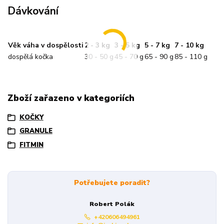
Dávkování
Věk váha v dospělosti
2 - 3 kg
3 - 5 kg
5 - 7 kg
7 - 10 kg
dospělá kočka
30 - 50 g
45 - 70 g
65 - 90 g
85 - 110 g
Zboží zařazeno v kategoriích
KOČKY
GRANULE
FITMIN
Potřebujete poradit?
Robert Polák
+420606494961