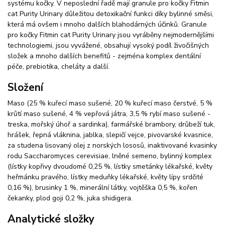
systému kočky. V neposlední řadě mají granule pro kočky Fitmin
cat Purity Urinary důležitou detoxikační funkci díky bylinné směsi,
která má ovšem i mnoho dalších blahodárných účinků. Granule
pro kočky Fitmin cat Purity Urinary jsou vyráběny nejmodernějšími
technologiemi, jsou vyvážené, obsahují vysoký podíl živočišných
složek a mnoho dalších benefitů - zejména komplex dentální
péče, prebiotika, cheláty a další.
Složení
Maso (25 % kuřecí maso sušené, 20 % kuřecí maso čerstvé, 5 %
krůtí maso sušené, 4 % vepřová játra, 3,5 % rybí maso sušené -
treska, mořský úhoř a sardinka), farmářské brambory, drůbeží tuk,
hrášek, řepná vláknina, jablka, slepičí vejce, pivovarské kvasnice,
za studena lisovaný olej z norských lososů, inaktivované kvasinky
rodu Saccharomyces cerevisiae, lněné semeno, bylinný komplex
(lístky kopřivy dvoudomé 0,25 %, lístky smetánky lékařské, květy
heřmánku pravého, lístky meduňky lékařské, květy lípy srdčité
0,16 %), brusinky 1 %, minerální látky, vojtěška 0,5 %, kořen
čekanky, plod goji 0,2 %, juka shidigera.
Analytické složky