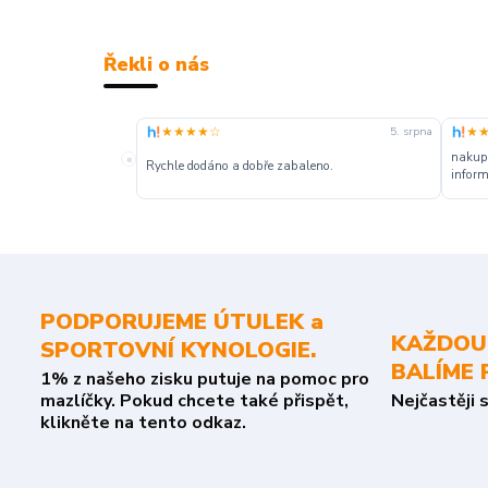
Řekli o nás
★★★★☆
★
5. srpna
nakupu
«
Rychle dodáno a dobře zabaleno.
inform
PODPORUJEME ÚTULEK a
KAŽDOU
SPORTOVNÍ KYNOLOGIE.
BALÍME 
1% z našeho zisku putuje na pomoc pro
mazlíčky. Pokud chcete také přispět,
Nejčastěji 
klikněte na tento odkaz.