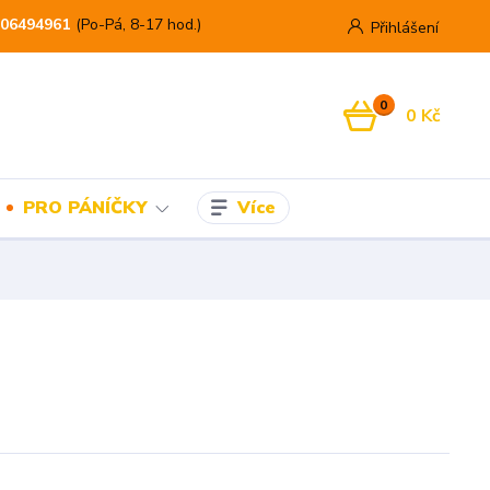
06494961
(Po-Pá, 8-17 hod.)
Přihlášení
0
0 Kč
Více
PRO PÁNÍČKY