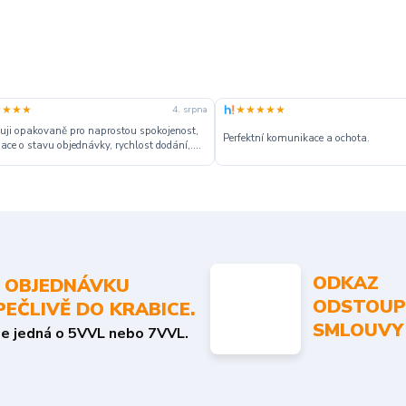
★★★★
★★★★★
4. srpna
ji opakovaně pro naprostou spokojenost,
Perfektní komunikace a ochota.
ace o stavu objednávky, rychlost dodání,....
ODKAZ
 OBJEDNÁVKU
ODSTOUP
PEČLIVĚ DO KRABICE.
SMLOUVY
se jedná o 5VVL nebo 7VVL.