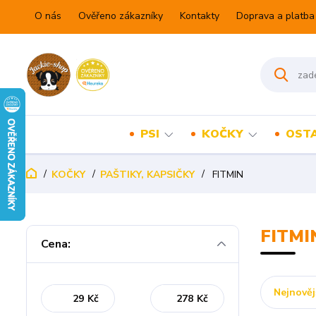
O nás
Ověřeno zákazníky
Kontakty
Doprava a platba
PSI
KOČKY
OSTA
KOČKY
PAŠTIKY, KAPSIČKY
FITMIN
FITMI
Cena:
Nejnověj
Kč
Kč