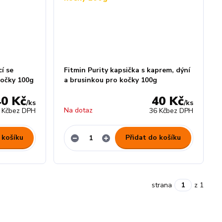
cí se
Fitmin Purity kapsička s kaprem, dýní
kočky 100g
a brusinkou pro kočky 100g
40 Kč
40 Kč
/
ks
/
ks
Na dotaz
 Kč
bez DPH
36 Kč
bez DPH
 košíku
Přidat do košíku
strana
z 1