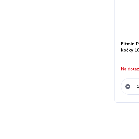
Fitmin P
kočky 1
Na dota