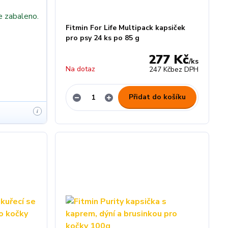
e zabaleno.
Fitmin For Life Multipack kapsiček
pro psy 24 ks po 85 g
277 Kč
/
ks
Na dotaz
247 Kč
bez DPH
Přidat do košíku
i