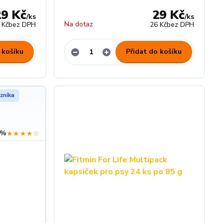
29 Kč
29 Kč
/
ks
/
ks
Na dotaz
 Kč
bez DPH
26 Kč
bez DPH
 košíku
Přidat do košíku
zníka
 %
★★★★☆