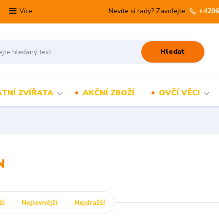
Nevíte si rady? Zavolejte.
+4206
Více
Hledat
TNÍ ZVÍŘATA
AKČNÍ ZBOŽÍ
OVČÍ VĚCI
N
ší
Nejlevnější
Nejdražší