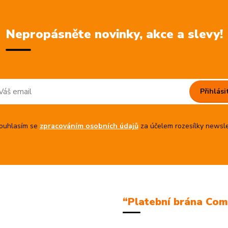
Nepropásněte novinky, akce a slevy!
Přihlási
uhlasím se
zpracováním osobních údajů
za účelem rozesílky newsle
“Platební brána Co