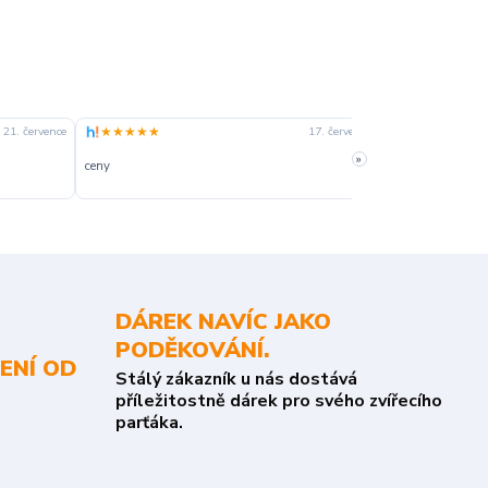
★★★★★
★★★★☆
21. července
17. července
»
ceny
slušná rychlost 
DÁREK NAVÍC JAKO
PODĚKOVÁNÍ.
ENÍ OD
Stálý zákazník u nás dostává
příležitostně dárek pro svého zvířecího
parťáka.