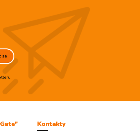
t se
tteru.
mGate”
Kontakty