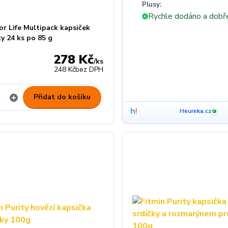
Plusy:
Rychle dodáno a dobř
+
or Life Multipack kapsiček
y 24 ks po 85 g
278 Kč
/
ks
z
248 Kč
bez DPH
Přidat do košíku
Heureka.cz
✓