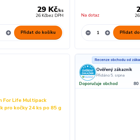
29 Kč
/
ks
z
Na dotaz
26 Kč
bez DPH
26
Přidat do košíku
Přidat do
Recenze obchodu od záka
Ověřený zákazník
Přidáno 5. srpna
80
Doporučuje obchod