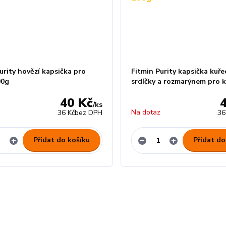
urity hovězí kapsička pro
Fitmin Purity kapsička kuře
00g
srdíčky a rozmarýnem pro 
40 Kč
/
ks
z
Na dotaz
36 Kč
bez DPH
36
Přidat do košíku
Přidat do