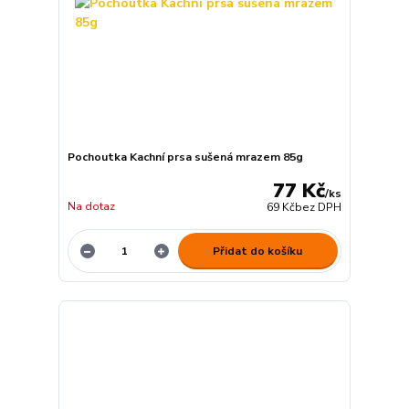
Pochoutka Kachní prsa sušená mrazem 85g
77 Kč
/
ks
Na dotaz
69 Kč
bez DPH
Přidat do košíku