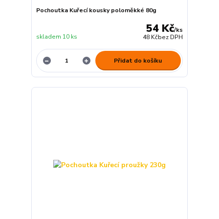
Pochoutka Kuřecí kousky poloměkké 80g
54 Kč
/
ks
skladem 10 ks
48 Kč
bez DPH
Přidat do košíku