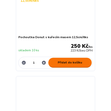
Pochoutka Donut s kuřecím masem 12,5cm/6ks
250 Kč
/
ks
skladem 10 ks
223 Kč
bez DPH
Přidat do košíku