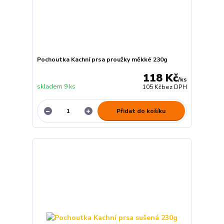
Pochoutka Kachní prsa proužky měkké 230g
118 Kč
/
ks
skladem 9 ks
105 Kč
bez DPH
Přidat do košíku