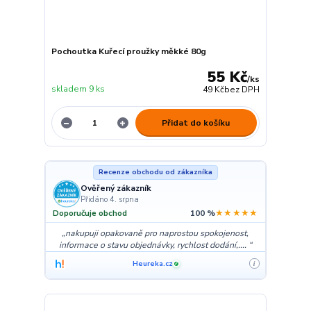
Pochoutka Kuřecí proužky měkké 80g
55 Kč
/
ks
skladem 9 ks
49 Kč
bez DPH
Přidat do košíku
Recenze obchodu od zákazníka
Ověřený zákazník
Přidáno 4. srpna
★★★★★
Doporučuje obchod
100 %
nakupuji opakovaně pro naprostou spokojenost,
informace o stavu objednávky, rychlost dodání,....
Heureka.cz
i
✓