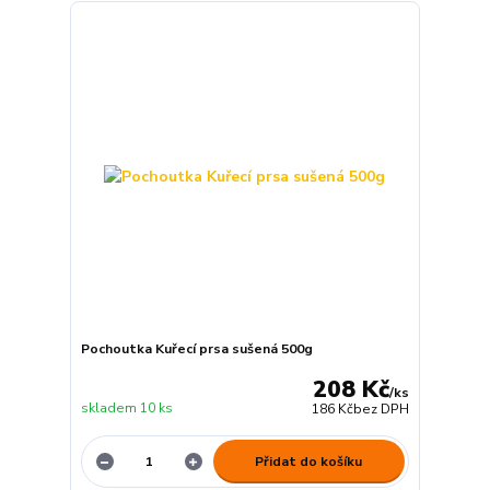
Pochoutka Kuřecí prsa sušená 500g
208 Kč
/
ks
skladem 10 ks
186 Kč
bez DPH
Přidat do košíku