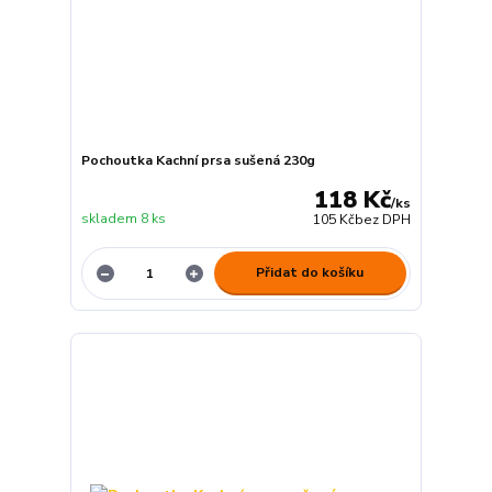
Pochoutka Kachní prsa sušená 230g
118 Kč
/
ks
skladem 8 ks
105 Kč
bez DPH
Přidat do košíku