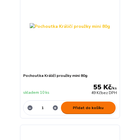
Pochoutka Králičí proužky mini 80g
55 Kč
/
ks
skladem 10 ks
49 Kč
bez DPH
Přidat do košíku