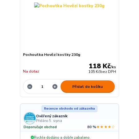
Pochoutka Hovězí kostky 230g
118 Kč
/
ks
Na dotaz
105 Kč
bez DPH
Přidat do košíku
Recenze obchodu od zákazníka
Ověřený zákazník
Přidáno 5. srpna
★★★★☆
Doporučuje obchod
80 %
Rychle dodáno a dobře zabaleno.
+