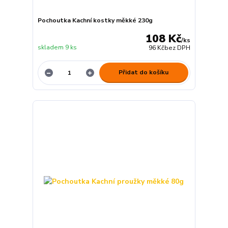
Pochoutka Kachní kostky měkké 230g
108 Kč
/
ks
skladem 9 ks
96 Kč
bez DPH
Přidat do košíku