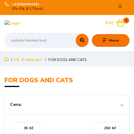
+420606494961
(Po-Pá, 8-17 hod.)
0
0 Kč
Menu
PSI
PAMLSKY
FOR DOGS AND CATS
FOR DOGS AND CATS
Cena:
Kč
Kč