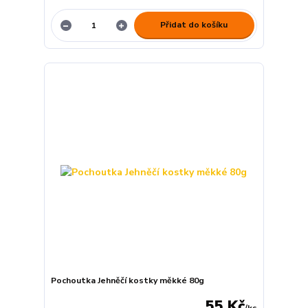
Přidat do košíku
Pochoutka Jehněčí kostky měkké 80g
55 Kč
/
ks