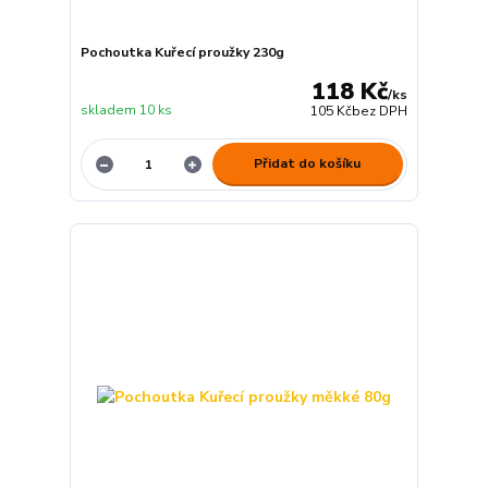
Pochoutka Kuřecí proužky 230g
118 Kč
/
ks
skladem 10 ks
105 Kč
bez DPH
Přidat do košíku