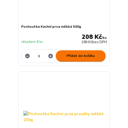
Pochoutka Kachní prsa měkká 500g
208 Kč
/
ks
skladem 6 ks
186 Kč
bez DPH
Přidat do košíku