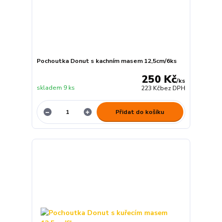
Pochoutka Donut s kachním masem 12,5cm/6ks
250 Kč
/
ks
skladem 9 ks
223 Kč
bez DPH
Přidat do košíku