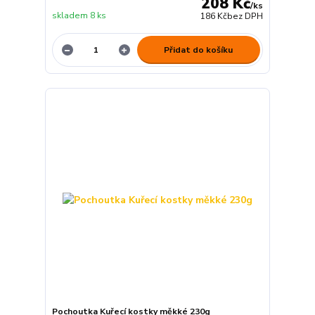
208 Kč
/
ks
skladem 8 ks
186 Kč
bez DPH
Přidat do košíku
Pochoutka Kuřecí kostky měkké 230g