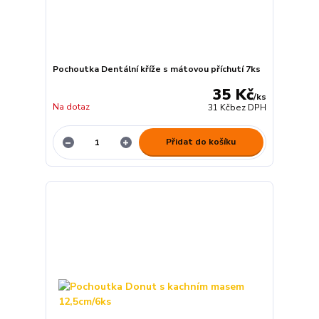
Pochoutka Dentální kříže s mátovou příchutí 7ks
35 Kč
/
ks
Na dotaz
31 Kč
bez DPH
Přidat do košíku