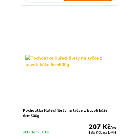
Pochoutka Kuřecí filety na tyčce z buvolí kůže
6cm500g
207 Kč
/
ks
skladem 10 ks
185 Kč
bez DPH