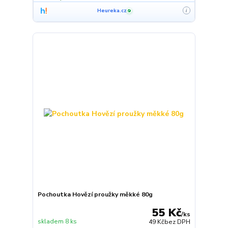
Heureka.cz
i
✓
Pochoutka Hovězí proužky měkké 80g
55 Kč
/
ks
skladem 8 ks
49 Kč
bez DPH