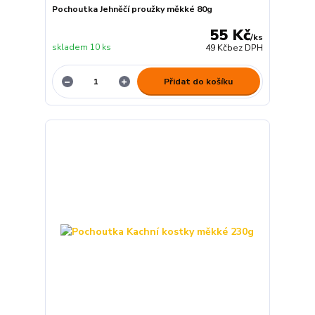
Pochoutka Jehněčí proužky měkké 80g
55 Kč
/
ks
skladem 10 ks
49 Kč
bez DPH
Přidat do košíku