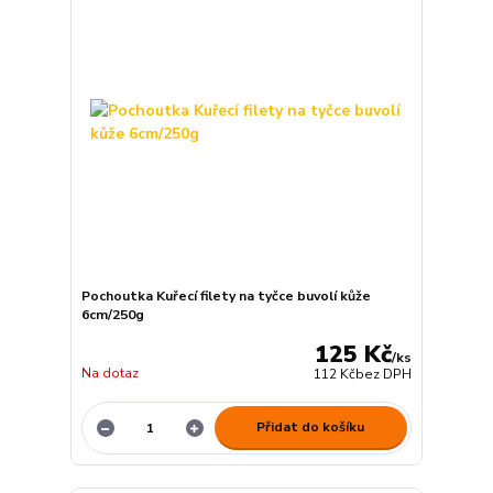
Pochoutka Kuřecí filety na tyčce buvolí kůže
6cm/250g
125 Kč
/
ks
Na dotaz
112 Kč
bez DPH
Přidat do košíku