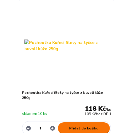
Pochoutka Kuřecí filety na tyčce z buvolí kůže
250g
118 Kč
/
ks
skladem 10 ks
105 Kč
bez DPH
Přidat do košíku