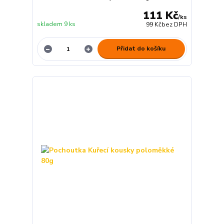
111 Kč
/
ks
skladem 9 ks
99 Kč
bez DPH
Přidat do košíku