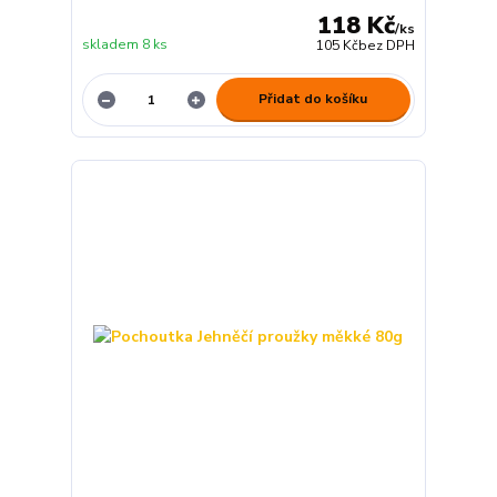
118 Kč
/
ks
skladem 8 ks
105 Kč
bez DPH
Přidat do košíku