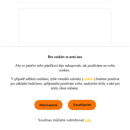
Bez cookies to není ono
Aby se paničce nebo páníčkovi lépe nakupovalo, tak používáme na webu
cookies.
V případě udělení souhlasu, tyhle virtuální sušenky (
cookies
) budeme používat
pro základní funkčnost, zpříjemnění používání webu, analytické účely a také pro
účely cílení reklamy.
Pochoutka Kuřecí s treskou roláda měkká 80g
Souhlasím
Nastavení
55 Kč
/
ks
skladem 10 ks
49 Kč
bez DPH
Souhlas můžete odmítnout
zde
.
80 %
★★★★☆
100 %
★★★★★
5. srpna
×
Rychle dodáno a dobře zabaleno.
nakupuji opakovaně pro naprostou spoko
informace o stavu objednávky, rychlost dodá