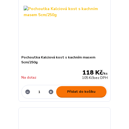
Pochoutka Kalciová kost s kachním masem
5cm/250g
118 Kč
/
ks
Na dotaz
105 Kč
bez DPH
Přidat do košíku