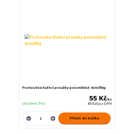
Pochoutka Kuřecí proužky poloměkké 4cm/80g
55 Kč
/
ks
skladem 9 ks
49 Kč
bez DPH
Přidat do košíku