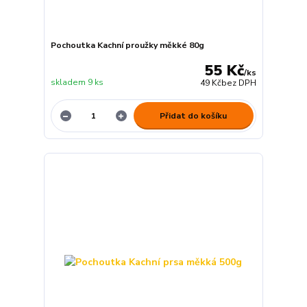
Pochoutka Kachní proužky měkké 80g
55 Kč
/
ks
skladem 9 ks
49 Kč
bez DPH
Přidat do košíku