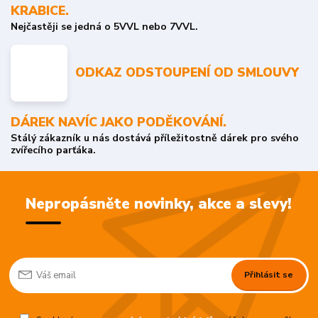
KRABICE.
Nejčastěji se jedná o 5VVL nebo 7VVL.
ODKAZ ODSTOUPENÍ OD SMLOUVY
DÁREK NAVÍC JAKO PODĚKOVÁNÍ.
Stálý zákazník u nás dostává příležitostně dárek pro svého
zvířecího parťáka.
Nepropásněte novinky, akce a slevy!
Přihlásit se