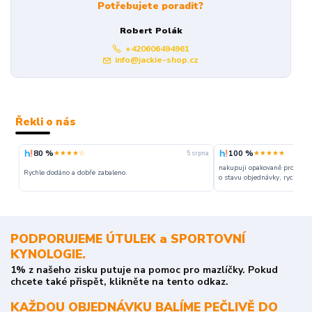
Potřebujete poradit?
Robert Polák
+420606494961
info@jackie-shop.cz
Řekli o nás
80 %
100 %
★★★★☆
★★★★★
5. srpna
nakupuji opakovaně pro napr
Rychle dodáno a dobře zabaleno.
o stavu objednávky, rychlost d
PODPORUJEME ÚTULEK a SPORTOVNÍ
KYNOLOGIE.
1% z našeho zisku putuje na pomoc pro mazlíčky. Pokud
chcete také přispět, klikněte na tento odkaz.
KAŽDOU OBJEDNÁVKU BALÍME PEČLIVĚ DO