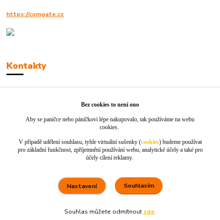
https://comgate.cz
Kontakty
Robert Polák
+420606494961
Bez cookies to není ono
Aby se paničce nebo páníčkovi lépe nakupovalo, tak používáme na webu
info@jackie-shop.cz
cookies.
V případě udělení souhlasu, tyhle virtuální sušenky (
cookies
) budeme používat
pro základní funkčnost, zpříjemnění používání webu, analytické účely a také pro
účely cílení reklamy.
Souhlasím
Nastavení
Vytvořeno na
Eshop-rychle.cz
Souhlas můžete odmítnout
zde
.
80 %
★★★★☆
100 %
★★★★★
5. srpna
Rychle dodáno a dobře zabaleno.
nakupuji opakovaně pro naprostou spoko