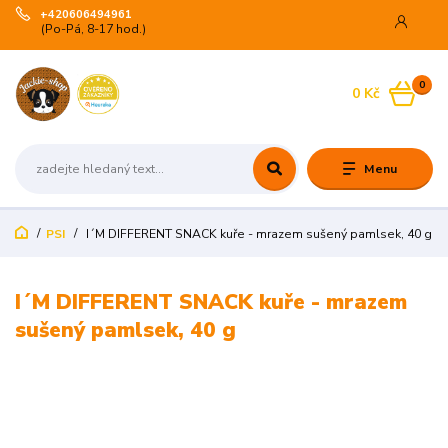
+420606494961
(Po-Pá, 8-17 hod.)
0
0 Kč
Menu
PSI
I´M DIFFERENT SNACK kuře - mrazem sušený pamlsek, 40 g
I´M DIFFERENT SNACK kuře - mrazem
sušený pamlsek, 40 g