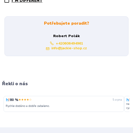
I´M DIFFERENT
Potřebujete poradit?
Robert Polák
+420606494961
info@jackie-shop.cz
Řekli o nás
80 %
1
★★★★☆
5. srpna
naku
Rychle dodáno a dobře zabaleno.
rychl