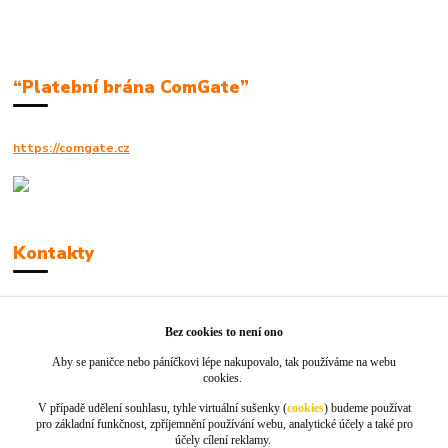
“Platební brána ComGate”
https://comgate.cz
Kontakty
Robert Polák
+420606494961
Bez cookies to není ono
Aby se paničce nebo páníčkovi lépe nakupovalo, tak používáme na webu
info@jackie-shop.cz
cookies.
V případě udělení souhlasu, tyhle virtuální sušenky (
cookies
) budeme používat
pro základní funkčnost, zpříjemnění používání webu, analytické účely a také pro
účely cílení reklamy.