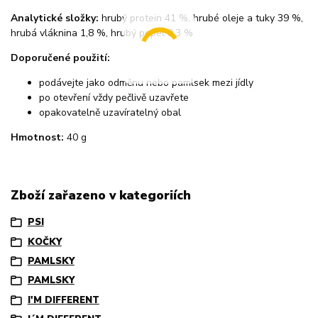
Analytické složky:
hrubý protein 41 %, hrubé oleje a tuky 39 %,
hrubá vláknina 1,8 %, hrubý popel 9,3 %
Doporučené použití:
podávejte jako odměnu nebo pamlsek mezi jídly
po otevření vždy pečlivě uzavřete
opakovatelně uzavíratelný obal
Hmotnost:
40 g
Zboží zařazeno v kategoriích
PSI
KOČKY
PAMLSKY
PAMLSKY
I'M DIFFERENT