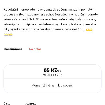
Revoluční monoproteinový pamlsek sušený mrazem pomalým
procesem (lyofilizovaný) si zachovává všechny nutriční hodnoty,
vůně a čerstvost "RAW" surovin bez vaření, aby byly potraviny
zdravější, chutnější a stravitelnější. vynikající chutnost pamlsku
díky vysokému množství čerstvého masa (více než 95 ...
celý
popis
Dostupnost
Na dotaz
85 Kč
/
ks
76 Kč
bez DPH
Momentálně není k dispozici
Číslo
A02911