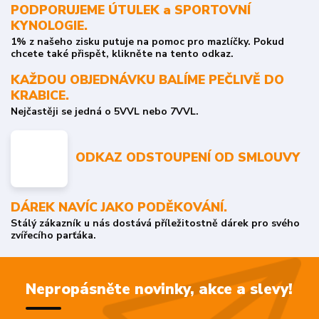
PODPORUJEME ÚTULEK a SPORTOVNÍ
KYNOLOGIE.
1% z našeho zisku putuje na pomoc pro mazlíčky. Pokud
chcete také přispět, klikněte na tento odkaz.
KAŽDOU OBJEDNÁVKU BALÍME PEČLIVĚ DO
KRABICE.
Nejčastěji se jedná o 5VVL nebo 7VVL.
ODKAZ ODSTOUPENÍ OD SMLOUVY
DÁREK NAVÍC JAKO PODĚKOVÁNÍ.
Stálý zákazník u nás dostává příležitostně dárek pro svého
zvířecího parťáka.
Nepropásněte novinky, akce a slevy!