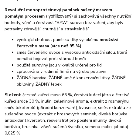
Revoluční monoproteinový pamlsek sušený mrazem
pomalým procesem
(
si zachovává všechny nutriční
lyofilizovaný)
hodnoty, vůně a čerstvost "RAW" surovin bez vaření, aby byly
potraviny zdravější, chutnější a stravitelnější.
vynikající chutnost pamlsku díky vysokému
množství
čerstvého masa (více než 95 %)
směs červeného ovoce s vysokou antioxidační silou, která
pomáhá bojovat proti stárnutí buněk
použité suroviny jsou v kvalitě určené pro lidi
zpracováno v rodinné firmě na výrobu potravin
ŽÁDNÁ barviva, ŽÁDNÉ umělé konzervační látky, ŽÁDNÉ
obiloviny, ŽÁDNÝ lepek
Složení:
čerstvé kuřecí maso 65 %, čerstvá kuřecí játra a čerstvé
kuřecí srdce 30 %, inulin, zeleninové aroma, extrakt z rozmarýnu,
směs tokoferolů (přírodní konzervant), kvasnice, směs extraktu ze
sušeného ovoce (extrakt z hroznových semínek, divoká borůvka,
antioxidant kvercetin, resveratrol pro posílení imunity, divoká
borůvka, brusinka, višeň, sušená švestka, semena malin, jahoda)
0,025 %