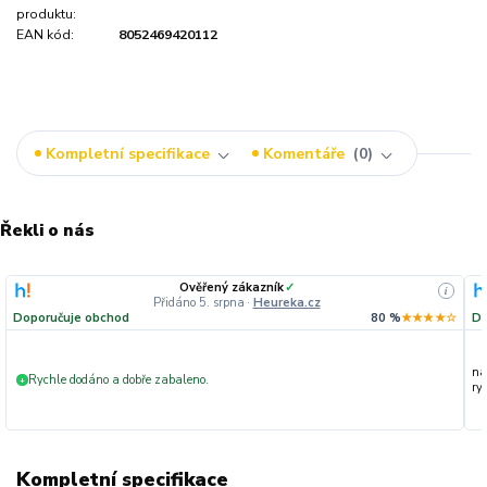
produktu:
EAN kód:
8052469420112
Kompletní specifikace
Komentáře
0
Řekli o nás
Ověřený zákazník
✓
i
Přidáno 5. srpna
·
Heureka.cz
Doporučuje obchod
80 %
★★★★☆
Do
na
Rychle dodáno a dobře zabaleno.
+
ryc
Kompletní specifikace