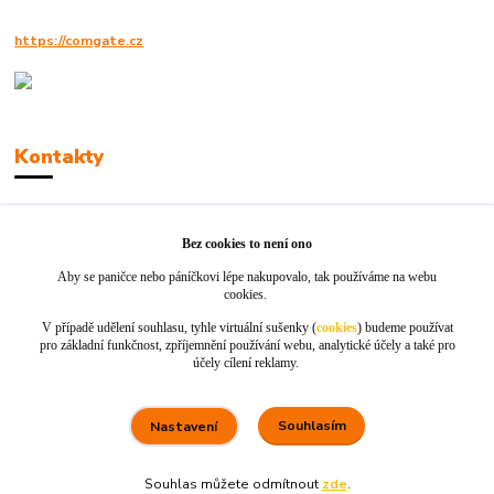
https://comgate.cz
Kontakty
Robert Polák
+420606494961
Bez cookies to není ono
Aby se paničce nebo páníčkovi lépe nakupovalo, tak používáme na webu
info@jackie-shop.cz
cookies.
V případě udělení souhlasu, tyhle virtuální sušenky (
cookies
) budeme používat
pro základní funkčnost, zpříjemnění používání webu, analytické účely a také pro
účely cílení reklamy.
Souhlasím
Nastavení
Vytvořeno na
Eshop-rychle.cz
Souhlas můžete odmítnout
zde
.
80 %
★★★★☆
100 %
★★★★★
5. srpna