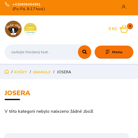
+420606494961
(Po-Pá, 8-17 hod.)
0
0 Kč
Menu
KOČKY
GRANULE
JOSERA
JOSERA
V této kategorii nebylo nalezeno žádné zboží.