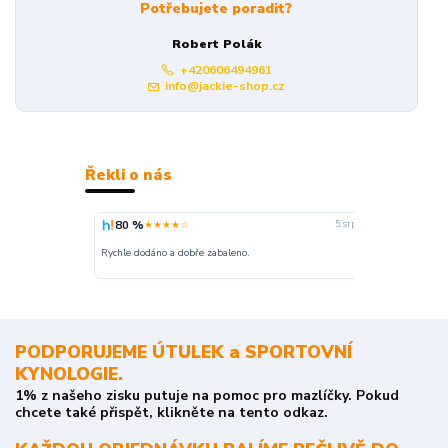
Potřebujete poradit?
Robert Polák
+420606494961
info@jackie-shop.cz
Řekli o nás
80 %
100 %
★★★★☆
★
5. srpna
nakupuji opak
Rychle dodáno a dobře zabaleno.
o stavu objedn
PODPORUJEME ÚTULEK a SPORTOVNÍ
KYNOLOGIE.
1% z našeho zisku putuje na pomoc pro mazlíčky. Pokud
chcete také přispět, klikněte na tento odkaz.