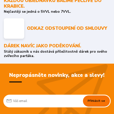
KAŽDOU OBJEDNÁVKU BALÍME PEČLIVĚ DO
KRABICE.
Nejčastěji se jedná o 5VVL nebo 7VVL.
ODKAZ ODSTOUPENÍ OD SMLOUVY
DÁREK NAVÍC JAKO PODĚKOVÁNÍ.
Stálý zákazník u nás dostává příležitostně dárek pro svého
zvířecího parťáka.
Nepropásněte novinky, akce a slevy!
Přihlásit se