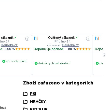
 zákazník
✓
Ověřený zákazník
✓
i
i
áno 17.
Přidáno 14.
·
Heureka.cz
července
·
Heureka.cz
č
od
100 %
★★★★★
Doporučuje obchod
80 %
★★★★☆
Doporuču
»
šíře sortimentu
+
slušná rychlost dodání
vše v p
+
+
Zboží zařazeno v kategoriích
PSI
HRAČKY
dřeva
PET'S UP