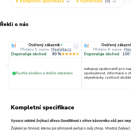
Kompletní specifikace
Komentáře
0
Řekli o nás
Ověřený zákazník
✓
Ověřený zákazní
i
Přidáno 5. srpna
·
Heureka.cz
Přidáno 4. srpna
·
Heu
Doporučuje obchod
80 %
★★★★☆
Doporučuje obchod
100
«
nakupuji opakovaně pro na
Rychle dodáno a dobře zabaleno.
spokojenost, informace o s
+
objednávky, rychlost dodání,
Kompletní specifikace
Vysoce odolné žvýkací dřevo GoodWood z větve kávovníku váš pes nepu
Žvýkání je činnost, kterou psi přirozeně pečují o svůj chrup. Vhodný žvýka