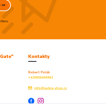
t se
tteru.
mGate”
Kontakty
Robert Polák
+420606494961
info@jackie-shop.cz