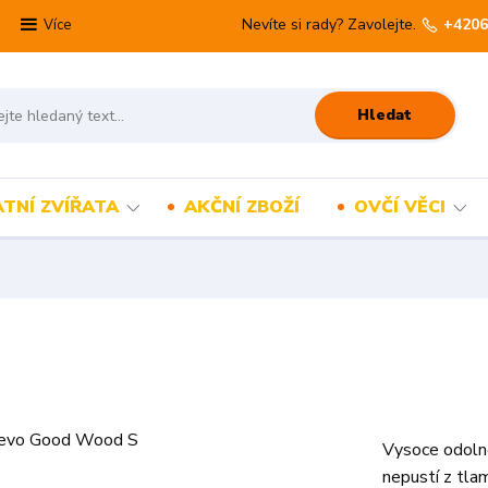
Nevíte si rady? Zavolejte.
+4206
Více
Hledat
TNÍ ZVÍŘATA
AKČNÍ ZBOŽÍ
OVČÍ VĚCI
Vysoce odoln
nepustí z tlam