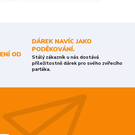
DÁREK NAVÍC JAKO
PODĚKOVÁNÍ.
ENÍ OD
Stálý zákazník u nás dostává
příležitostně dárek pro svého zvířecího
parťáka.