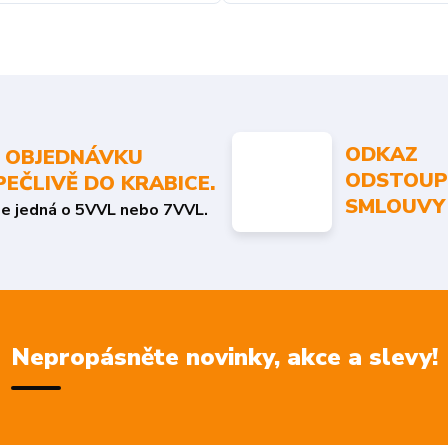
ODKAZ
 OBJEDNÁVKU
ODSTOUP
PEČLIVĚ DO KRABICE.
SMLOUVY
se jedná o 5VVL nebo 7VVL.
Nepropásněte novinky, akce a slevy!