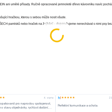
ani umělé přísady. Ručně opracované jemnoleté dřevo kávovníku navíc pocház
šující hračkou, kterou s sebou může nosit všude.
u VŠECH pamlsků nebo hraček na žvýkání – doporučujeme nenechávat s nimi psy be
★★
★★★★★
4. srpna
21
 opakovaně pro naprostou spokojenost,
Perfektní komunikace a ochota.
 o stavu objednávky, rychlost dodání,....