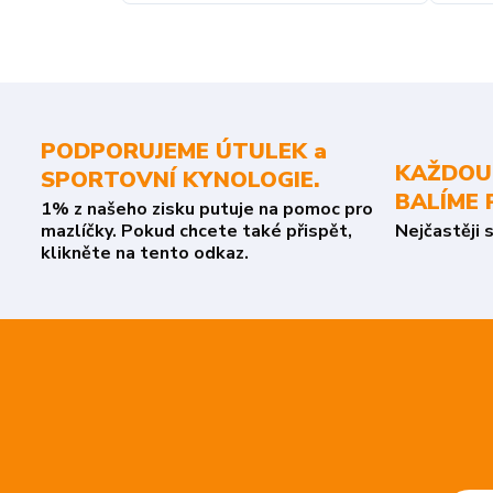
PODPORUJEME ÚTULEK a
KAŽDOU
SPORTOVNÍ KYNOLOGIE.
BALÍME 
1% z našeho zisku putuje na pomoc pro
mazlíčky. Pokud chcete také přispět,
Nejčastěji 
klikněte na tento odkaz.