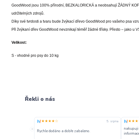
GoodWood jsou 100% přírodní, BEZKALORICKÁ a neobsahují ŽÁDNÝ KOFEIN 
udržitelných zdrojů.
Díky své tvrdosti a tvaru bude žvýkací dřevo GoodWood pro vašeho psa vzru
Při žvýkaní dřev GoodWood nevznikají téměř žádné třísky. Přesto – jako 
Velikost:
S - vhodné pro psy do 10 kg
Řekli o nás
★★★★☆
★★★
5. srpna
nakupuji
«
Rychle dodáno a dobře zabaleno.
informace