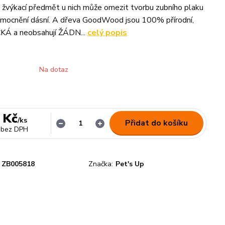
 žvýkací předmět u nich může omezit tvorbu zubního plaku
emocnění dásní. A dřeva GoodWood jsou 100% přírodní,
Á a neobsahují ŽÁDN...
celý popis
Na dotaz
 Kč
/
ks
Přidat do košíku
bez DPH
ZB005818
Značka:
Pet's Up