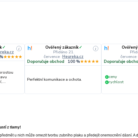
k
✓
Ověřený zákazník
✓
Ověřený
i
i
reka.cz
Přidáno 21.
Přid
července
·
Heureka.cz
července
 %
★★★★★
Doporučuje obchod
100 %
★★★★★
Doporučuje obch
prostou
ceny
tavu
+
Perfektní komunikace a ochota.
....
rychlost
+
stí z tlamy!
cí předmět u nich může omezit tvorbu zubního plaku a předejít onemocnění dásní. A 