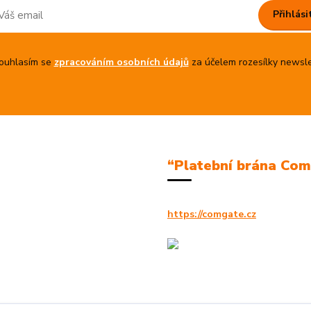
Přihlási
uhlasím se
zpracováním osobních údajů
za účelem rozesílky newsle
“Platební brána Co
https://comgate.cz