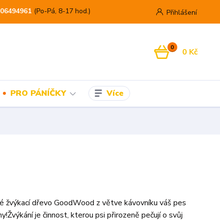
06494961
(Po-Pá, 8-17 hod.)
Přihlášení
0
0 Kč
Více
PRO PÁNÍČKY
é žvýkací dřevo GoodWood z větve kávovníku váš pes
y!Žvýkání je činnost, kterou psi přirozeně pečují o svůj