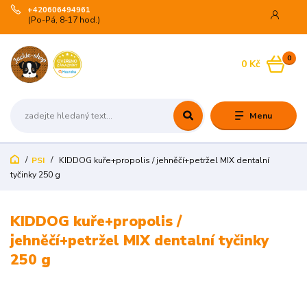
+420606494961
(Po-Pá, 8-17 hod.)
0
0 Kč
Menu
PSI
KIDDOG kuře+propolis / jehněčí+petržel MIX dentalní
tyčinky 250 g
KIDDOG kuře+propolis /
jehněčí+petržel MIX dentalní tyčinky
250 g