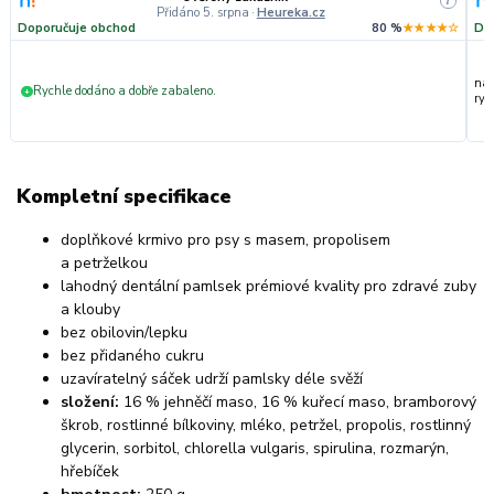
i
Přidáno 5. srpna
·
Heureka.cz
Doporučuje obchod
80 %
★★★★☆
Do
nak
Rychle dodáno a dobře zabaleno.
+
ryc
Kompletní specifikace
doplňkové krmivo pro psy s masem, propolisem
a petrželkou
lahodný dentální pamlsek prémiové kvality pro zdravé zuby
a klouby
bez obilovin/lepku
bez přidaného cukru
uzavíratelný sáček udrží pamlsky déle svěží
složení:
16 % jehněčí maso, 16 % kuřecí maso, bramborový
škrob, rostlinné bílkoviny, mléko, petržel, propolis, rostlinný
glycerin, sorbitol, chlorella vulgaris, spirulina, rozmarýn,
hřebíček