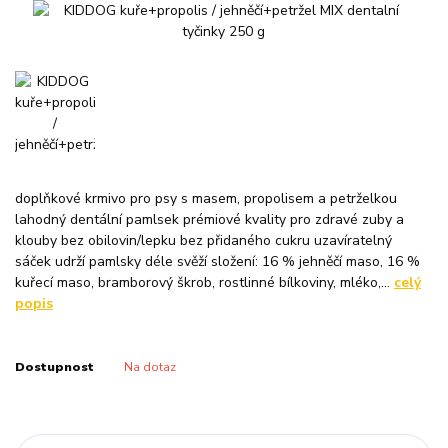
doplňkové krmivo pro psy s masem, propolisem a petrželkou
lahodný dentální pamlsek prémiové kvality pro zdravé zuby a
klouby bez obilovin/lepku bez přidaného cukru uzavíratelný
sáček udrží pamlsky déle svěží složení: 16 % jehněčí maso, 16 %
kuřecí maso, bramborový škrob, rostlinné bílkoviny, mléko,...
celý
popis
Dostupnost
Na dotaz