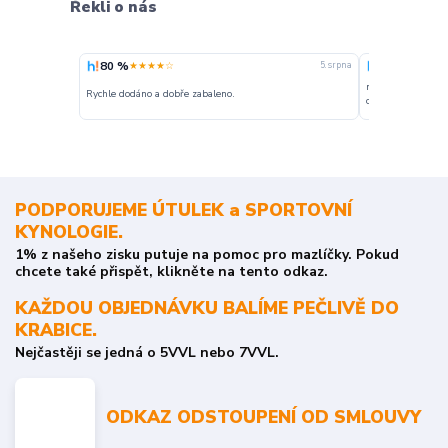
Řekli o nás
80 %
100 %
★★★★☆
★★★
5. srpna
nakupuji opakovan
Rychle dodáno a dobře zabaleno.
o stavu objednávky
PODPORUJEME ÚTULEK a SPORTOVNÍ
KYNOLOGIE.
1% z našeho zisku putuje na pomoc pro mazlíčky. Pokud
chcete také přispět, klikněte na tento odkaz.
KAŽDOU OBJEDNÁVKU BALÍME PEČLIVĚ DO
KRABICE.
Nejčastěji se jedná o 5VVL nebo 7VVL.
ODKAZ ODSTOUPENÍ OD SMLOUVY