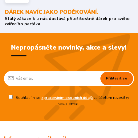
DÁREK NAVÍC JAKO PODĚKOVÁNÍ.
Stálý zákazník u nás dostává příležitostně dárek pro svého
zvířecího parťáka.
Nepropásněte novinky, akce a slevy!
Přihlásit se
Souhlasím se
zpracováním osobních údajů
za účelem rozesílky
newsletteru.