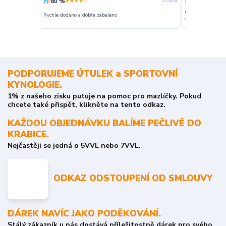
80 %
100 %
★★★★☆
★★★
5. srpna
nakupuji opakovan
Rychle dodáno a dobře zabaleno.
o stavu objednávky
PODPORUJEME ÚTULEK a SPORTOVNÍ
KYNOLOGIE.
1% z našeho zisku putuje na pomoc pro mazlíčky. Pokud
chcete také přispět, klikněte na tento odkaz.
KAŽDOU OBJEDNÁVKU BALÍME PEČLIVĚ DO
KRABICE.
Nejčastěji se jedná o 5VVL nebo 7VVL.
ODKAZ ODSTOUPENÍ OD SMLOUVY
DÁREK NAVÍC JAKO PODĚKOVÁNÍ.
Stálý zákazník u nás dostává příležitostně dárek pro svého