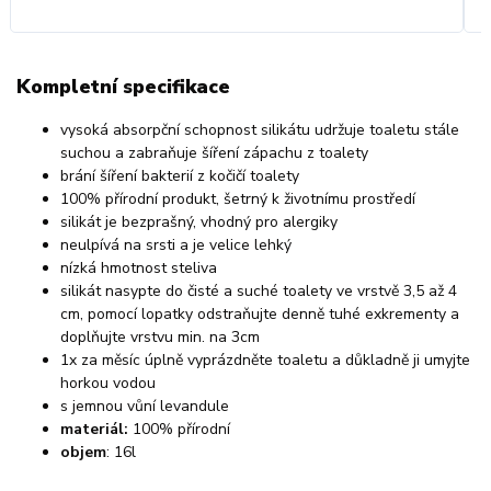
Kompletní specifikace
vysoká absorpční schopnost silikátu udržuje toaletu stále
suchou a zabraňuje šíření zápachu z toalety
brání šíření bakterií z kočičí toalety
100% přírodní produkt, šetrný k životnímu prostředí
silikát je bezprašný, vhodný pro alergiky
neulpívá na srsti a je velice lehký
nízká hmotnost steliva
silikát nasypte do čisté a suché toalety ve vrstvě 3,5 až 4
cm, pomocí lopatky odstraňujte denně tuhé exkrementy a
doplňujte vrstvu min. na 3cm
1x za měsíc úplně vyprázdněte toaletu a důkladně ji umyjte
horkou vodou
s jemnou vůní levandule
materiál:
100% přírodní
objem
: 16l