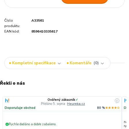
Číslo
A33561
produktu:
EAN kód:
8596410335617
Kompletní specifikace
Komentáře
0
Řekli o nás
Ověřený zákazník
✓
i
Přidáno 5. srpna
·
Heureka.cz
Doporučuje obchod
80 %
★★★★☆
Do
nak
Rychle dodáno a dobře zabaleno.
+
ryc