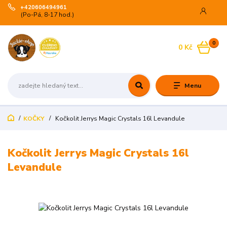
+420606494961
(Po-Pá, 8-17 hod.)
0
0 Kč
Menu
KOČKY
Kočkolit Jerrys Magic Crystals 16l Levandule
Kočkolit Jerrys Magic Crystals 16l
Levandule