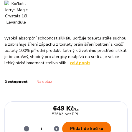
vysoká absorpční schopnost silikátu udržuje toaletu stále suchou
a zabraňuje šíření zápachu z toalety brání šíření bakterií z kočičí
toalety 100% přírodní produkt, šetrný k životnímu prostředí silikát
je bezprašný, vhodný pro alergiky neulpívá na srsti a je velice
lehký nízká hmotnost steliva silik...
celý popis
Dostupnost
Na dotaz
649 Kč
/
ks
536 Kč
bez DPH
Přidat do košíku