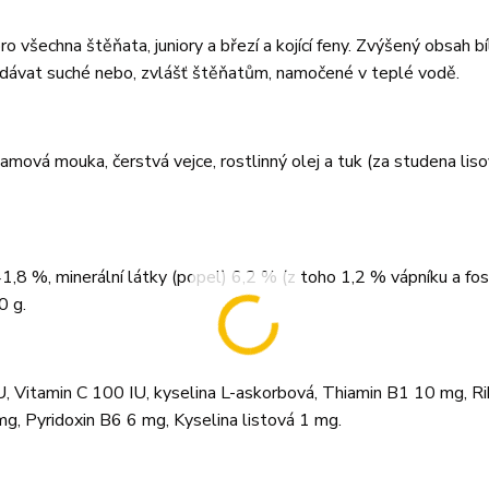
všechna štěňata, juniory a březí a kojící feny. Zvýšený obsah bí
podávat suché nebo, zvlášť štěňatům, namočené v teplé vodě.
ová mouka, čerstvá vejce, rostlinný olej a tuk (za studena lis
1,8 %, minerální látky (popel) 6,2 % (z toho 1,2 % vápníku a fos
0 g.
, Vitamin C 100 IU, kyselina L-askorbová, Thiamin B1 10 mg, Ri
, Pyridoxin B6 6 mg, Kyselina listová 1 mg.