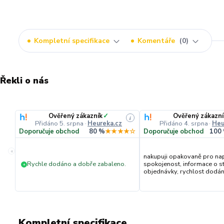
Kompletní specifikace
Komentáře
0
Řekli o nás
Ověřený zákazník
✓
Ověřený zákazní
i
Přidáno 5. srpna
·
Heureka.cz
Přidáno 4. srpna
·
Heu
Doporučuje obchod
80 %
★★★★☆
Doporučuje obchod
100
«
nakupuji opakovaně pro na
Rychle dodáno a dobře zabaleno.
spokojenost, informace o s
+
objednávky, rychlost dodání,
Kompletní specifikace