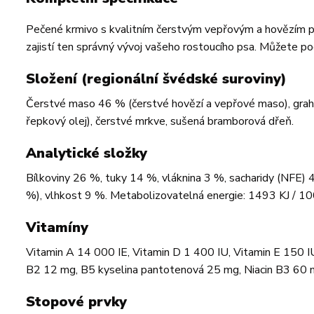
Pečené krmivo s kvalitním čerstvým vepřovým a hovězím pro 
zajistí ten správný vývoj vašeho rostoucího psa. Můžete 
Složení (regionální švédské suroviny)
Čerstvé maso 46 % (čerstvé hovězí a vepřové maso), graham
řepkový olej), čerstvé mrkve, sušená bramborová dřeň.
Analytické složky
Bílkoviny 26 %, tuky 14 %, vláknina 3 %, sacharidy (NFE) 4
%), vlhkost 9 %. Metabolizovatelná energie: 1493 KJ / 10
Vitamíny
Vitamin A 14 000 IE, Vitamin D 1 400 IU, Vitamin E 150 IU
B2 12 mg, B5 kyselina pantotenová 25 mg, Niacin B3 60 mg
Stopové prvky