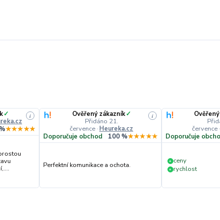
k
✓
Ověřený zákazník
✓
Ověřený
i
i
reka.cz
Přidáno 21.
Přid
července
·
Heureka.cz
července
 %
★★★★★
Doporučuje obchod
100 %
★★★★★
Doporučuje obch
prostou
ceny
tavu
+
Perfektní komunikace a ochota.
....
rychlost
+