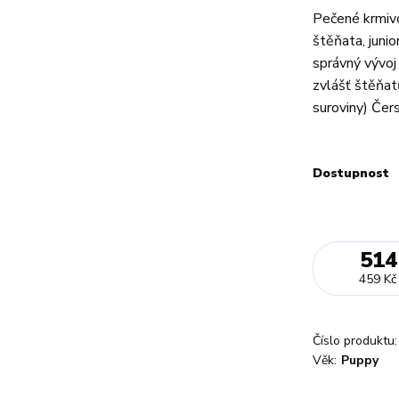
Pečené krmiv
štěňata, junio
správný vývoj
zvlášť štěňat
suroviny) Čer
Dostupnost
514
459 Kč
Číslo produktu:
Věk:
Puppy