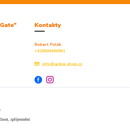
mGate”
Kontakty
Robert Polák
+420606494961
info@jackie-shop.cz
s.
Vytvořeno na
Eshop-rychle.cz
čnost, zpříjemnění