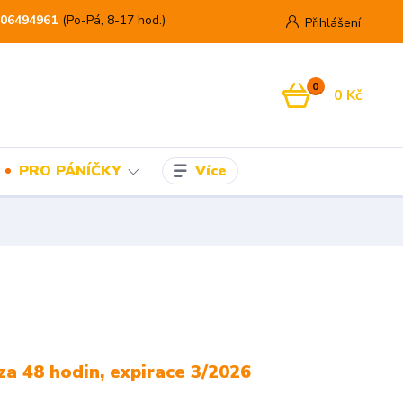
06494961
(Po-Pá, 8-17 hod.)
Přihlášení
0
0 Kč
Více
PRO PÁNÍČKY
za 48 hodin, expirace 3/2026