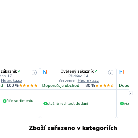
 zákazník
✓
Ověřený zákazník
✓
i
i
áno 17.
Přidáno 14.
·
Heureka.cz
července
·
Heureka.cz
č
od
100 %
★★★★★
Doporučuje obchod
80 %
★★★★☆
Doporuču
»
šíře sortimentu
+
slušná rychlost dodání
vše v p
+
+
Zboží zařazeno v kategoriích