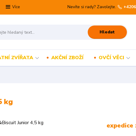
Nevíte si rady? Zavolejte.
+4206
Více
Hledat
TNÍ ZVÍŘATA
AKČNÍ ZBOŽÍ
OVČÍ VĚCI
5 kg
expedice 