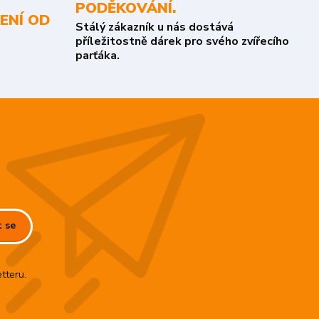
PODĚKOVÁNÍ.
ENÍ OD
Stálý zákazník u nás dostává
příležitostně dárek pro svého zvířecího
parťáka.
t se
tteru.