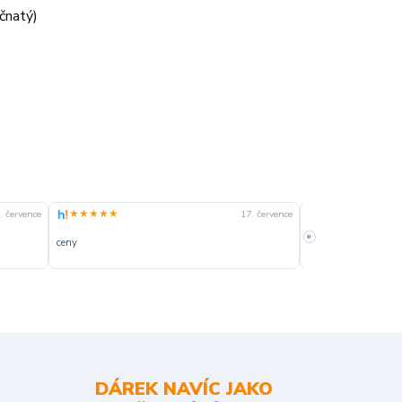
čnatý)
★★★★★
★★★★☆
. července
17. července
»
ceny
slušná rychlost dod
DÁREK NAVÍC JAKO