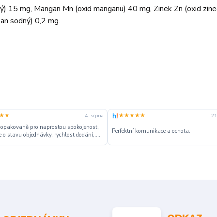
ý) 15 mg, Mangan Mn (oxid manganu) 40 mg, Zinek Zn (oxid zine
tan sodný) 0,2 mg.
★★
★★★★★
4. srpna
21
 opakovaně pro naprostou spokojenost,
Perfektní komunikace a ochota.
 o stavu objednávky, rychlost dodání,....