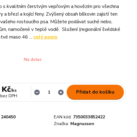
o s kvalitním čerstvým vepřovým a hovězím pro všechna
ry a březí a kojící feny. Zvýšený obsah bílkovin zajistí ten
 vašeho rostoucího psa. Můžete podávat suché nebo,
ům, namočené v teplé vodě. Složení (regionální švédské
stvé maso 46 ...
celý popis
Na dotaz
 Kč
/
ks
Přidat do košíku
bez DPH
240450
EAN kód:
7350033852422
Značka:
Magnusson