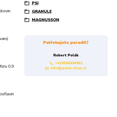
PSI
lkovin
GRANULE
MAGNUSSON
ovaný
Potřebujete poradit?
Robert Polák
+420606494961
foru 0,9
info@jackie-shop.cz
boflavin