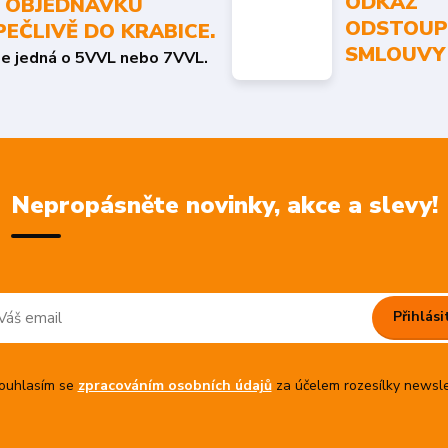
ODKAZ
 OBJEDNÁVKU
ODSTOUP
PEČLIVĚ DO KRABICE.
SMLOUVY
se jedná o 5VVL nebo 7VVL.
Nepropásněte novinky, akce a slevy!
Přihlási
uhlasím se
zpracováním osobních údajů
za účelem rozesílky newsle