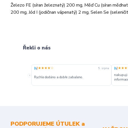
Železo FE (síran železnatý) 200 mg, Měď Cu (síran měďnat
200 mg, Jód I (jodičnan vápenatý) 2 mg, Selen Se (seleniči
Řekli o nás
★★★★☆
★★★
5. srpna
nakupuji
«
Rychle dodáno a dobře zabaleno.
informace
PODPORUJEME ÚTULEK a