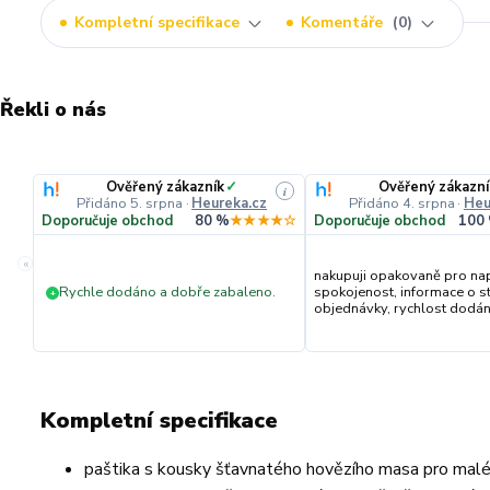
Kompletní specifikace
Komentáře
0
Řekli o nás
Ověřený zákazník
✓
Ověřený zákazní
i
Přidáno 5. srpna
·
Heureka.cz
Přidáno 4. srpna
·
Heu
Doporučuje obchod
80 %
★★★★☆
Doporučuje obchod
100
«
nakupuji opakovaně pro na
Rychle dodáno a dobře zabaleno.
spokojenost, informace o s
+
objednávky, rychlost dodání,
Kompletní specifikace
paštika s kousky šťavnatého hovězího masa pro malé 