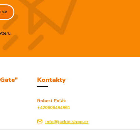
t se
tteru.
mGate”
Kontakty
Robert Polák
+420606494961
info@jackie-shop.cz