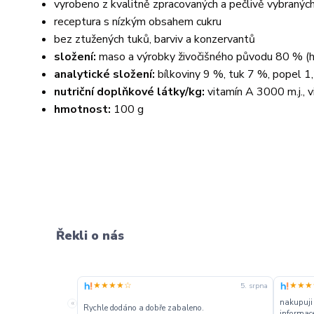
vyrobeno z kvalitně zpracovaných a pečlivě vybraných
receptura s nízkým obsahem cukru
bez ztužených tuků, barviv a konzervantů
složení:
maso a výrobky živočišného původu 80 % (h
analytické složení:
bílkoviny 9 %, tuk 7 %, popel 1
nutriční doplňkové látky/kg:
vitamín A 3000 m.j., 
hmotnost
:
100 g
Řekli o nás
★★★★☆
★★★
5. srpna
nakupuji
«
Rychle dodáno a dobře zabaleno.
informace