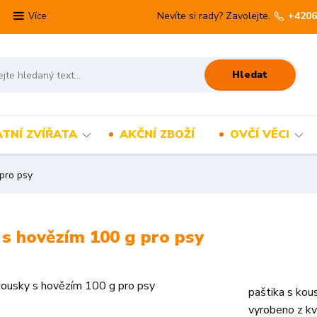
Nevíte si rady? Zavolejte.
+4206
Více
Hledat
TNÍ ZVÍŘATA
AKČNÍ ZBOŽÍ
OVČÍ VĚCI
pro psy
s hovězím 100 g pro psy
paštika s kou
vyrobeno z kv