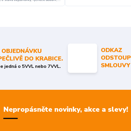
ODKAZ
 OBJEDNÁVKU
ODSTOUP
PEČLIVĚ DO KRABICE.
SMLOUVY
se jedná o 5VVL nebo 7VVL.
Nepropásněte novinky, akce a slevy!