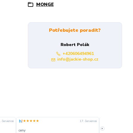
MONGE
Potřebujete poradit?
Robert Polák
+420606494961
info@jackie-shop.cz
★★★★★
★★★★☆
. července
17. července
»
ceny
slušná rychlost dod