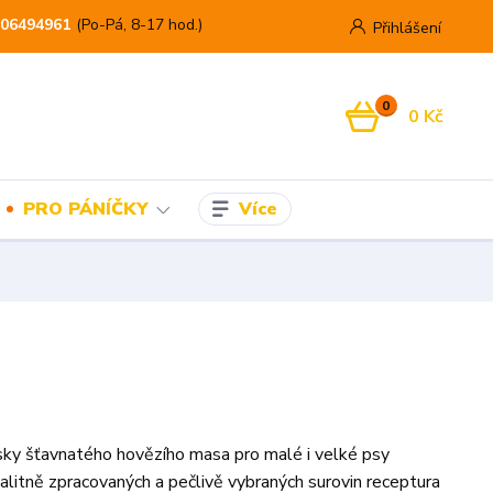
06494961
(Po-Pá, 8-17 hod.)
Přihlášení
0
0 Kč
Více
PRO PÁNÍČKY
sky šťavnatého hovězího masa pro malé i velké psy
alitně zpracovaných a pečlivě vybraných surovin receptura