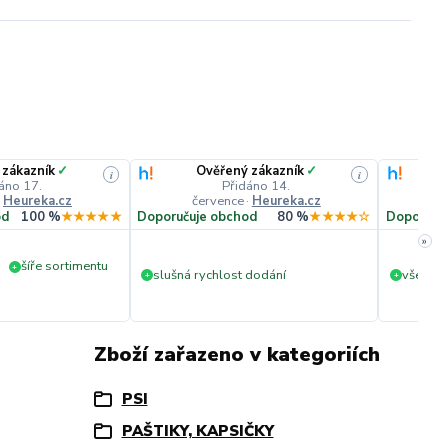
 zákazník
✓
Ověřený zákazník
✓
i
i
áno 17.
Přidáno 14.
·
Heureka.cz
července
·
Heureka.cz
č
od
100 %
★★★★★
Doporučuje obchod
80 %
★★★★☆
Doporuču
»
šíře sortimentu
+
slušná rychlost dodání
vše v p
+
+
Zboží zařazeno v kategoriích
PSI
PAŠTIKY, KAPSIČKY