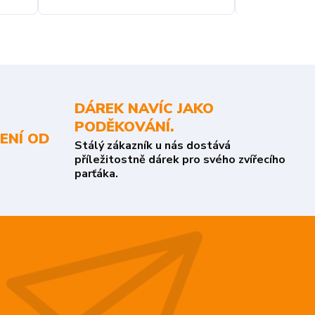
DÁREK NAVÍC JAKO
PODĚKOVÁNÍ.
ENÍ OD
Stálý zákazník u nás dostává
příležitostně dárek pro svého zvířecího
parťáka.