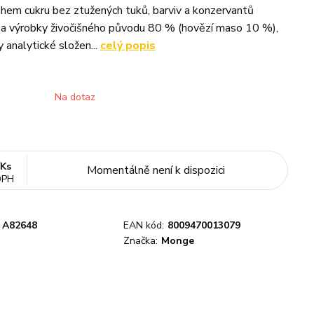
hem cukru bez ztužených tuků, barviv a konzervantů
 a výrobky živočišného původu 80 % (hovězí maso 10 %),
y analytické složen...
celý popis
Na dotaz
/
Ks
Momentálně není k dispozici
DPH
A82648
EAN kód:
8009470013079
Značka:
Monge