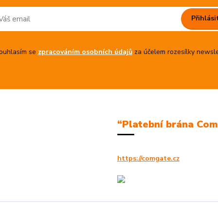
Přihlási
uhlasím se
zpracováním osobních údajů
za účelem rozesílky newsle
“Platební brána Co
https://comgate.cz