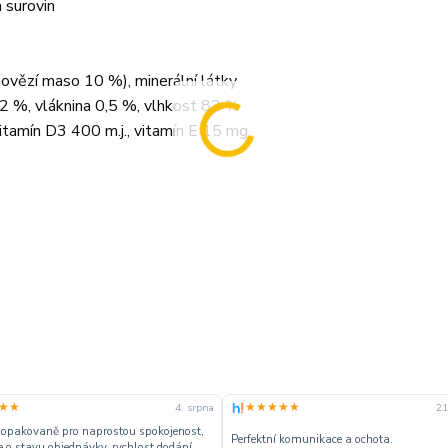
 surovin
ovězí maso 10 %), minerální látky
,2 %, vláknina 0,5 %, vlhkost 82 %
vitamín D3 400 m.j., vitamín E 15 mg
★★
★★★★★
4. srpna
21
 opakovaně pro naprostou spokojenost,
Perfektní komunikace a ochota.
 o stavu objednávky, rychlost dodání,....