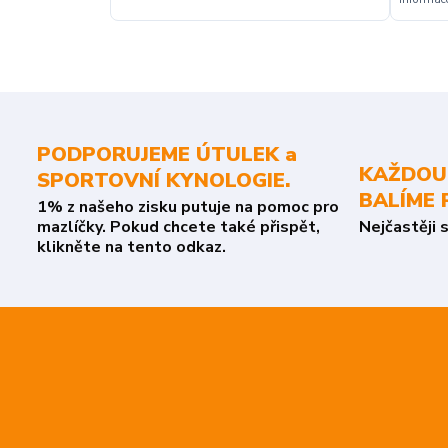
PODPORUJEME ÚTULEK a
KAŽDOU
SPORTOVNÍ KYNOLOGIE.
BALÍME 
1% z našeho zisku putuje na pomoc pro
mazlíčky. Pokud chcete také přispět,
Nejčastěji 
klikněte na tento odkaz.