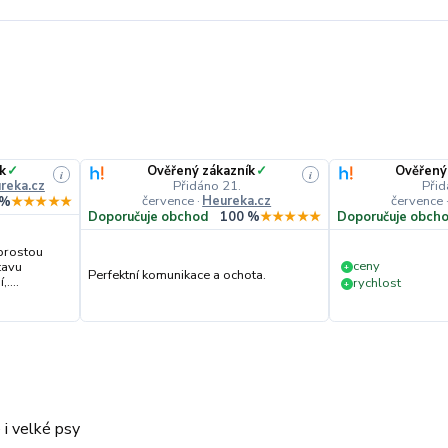
k
✓
Ověřený zákazník
✓
Ověřený
i
i
reka.cz
Přidáno 21.
Přid
července
·
Heureka.cz
července
 %
★★★★★
Doporučuje obchod
100 %
★★★★★
Doporučuje obch
prostou
ceny
tavu
+
Perfektní komunikace a ochota.
....
rychlost
+
i velké psy