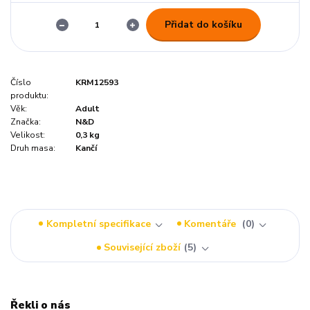
Přidat do košíku
Číslo
KRM12593
produktu:
Věk:
Adult
Značka:
N&D
Velikost:
0,3 kg
Druh masa:
Kančí
Kompletní specifikace
Komentáře
0
Související zboží
5
Řekli o nás