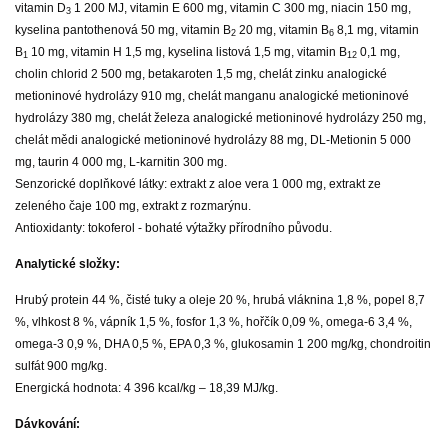
vitamin D
1 200 MJ, vitamin E 600 mg, vitamin C 300 mg, niacin 150 mg,
3
kyselina pantothenová 50 mg, vitamin B
20 mg, vitamin B
8,1 mg, vitamin
2
6
B
10 mg, vitamin H 1,5 mg, kyselina listová 1,5 mg, vitamin B
0,1 mg,
1
12
cholin chlorid 2 500 mg, betakaroten 1,5 mg, chelát zinku analogické
metioninové hydrolázy 910 mg, chelát manganu analogické metioninové
hydrolázy 380 mg, chelát železa analogické metioninové hydrolázy 250 mg,
chelát mědi analogické metioninové hydrolázy 88 mg, DL-Metionin 5 000
mg, taurin 4 000 mg, L-karnitin 300 mg.
Senzorické doplňkové látky: extrakt z aloe vera 1 000 mg, extrakt ze
zeleného čaje 100 mg, extrakt z rozmarýnu.
Antioxidanty: tokoferol - bohaté výtažky přírodního původu.
Analytické složky:
Hrubý protein 44 %, čisté tuky a oleje 20 %, hrubá vláknina 1,8 %, popel 8,7
%, vlhkost 8 %, vápník 1,5 %, fosfor 1,3 %, hořčík 0,09 %, omega-6 3,4 %,
omega-3 0,9 %, DHA 0,5 %, EPA 0,3 %, glukosamin 1 200 mg/kg, chondroitin
sulfát 900 mg/kg.
Energická hodnota: 4 396 kcal/kg – 18,39 MJ/kg.
Dávkování: