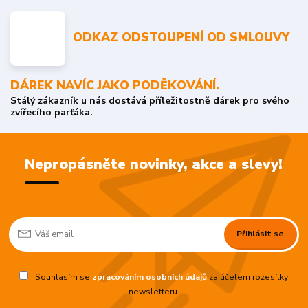
ODKAZ ODSTOUPENÍ OD SMLOUVY
DÁREK NAVÍC JAKO PODĚKOVÁNÍ.
Stálý zákazník u nás dostává příležitostně dárek pro svého
zvířecího parťáka.
Nepropásněte novinky, akce a slevy!
Přihlásit se
Souhlasím se
zpracováním osobních údajů
za účelem rozesílky
newsletteru.