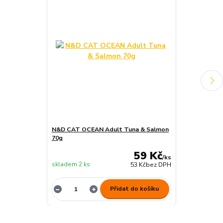
N&D CAT OCEAN Adult Tuna & Salmon
N&D CAT OCEA
70g
& Shrimps 70
59 Kč
/
ks
skladem 2 ks
skladem 3 ks
53 Kč
bez DPH
Přidat do košíku