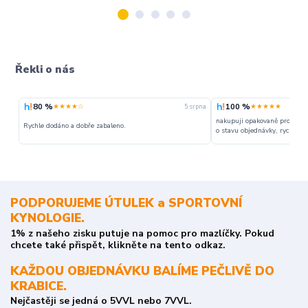
Řekli o nás
80 %
100 %
★★★★☆
★★★★★
5. srpna
nakupuji opakovaně pro napr
Rychle dodáno a dobře zabaleno.
o stavu objednávky, rychlost d
PODPORUJEME ÚTULEK a SPORTOVNÍ
KYNOLOGIE.
1% z našeho zisku putuje na pomoc pro mazlíčky. Pokud
chcete také přispět, klikněte na tento odkaz.
KAŽDOU OBJEDNÁVKU BALÍME PEČLIVĚ DO
KRABICE.
Nejčastěji se jedná o 5VVL nebo 7VVL.