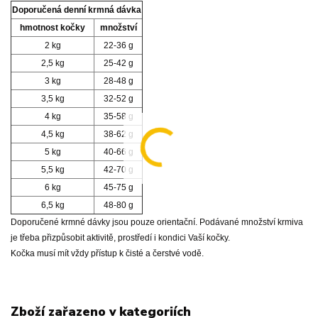
Doporučená denní krmná dávka
hmotnost kočky
množství
2 kg
22-36 g
2,5 kg
25-42 g
3 kg
28-48 g
3,5 kg
32-52 g
4 kg
35-58 g
4,5 kg
38-62 g
5 kg
40-66 g
5,5 kg
42-70 g
6 kg
45-75 g
6,5 kg
48-80 g
Doporučené krmné dávky jsou pouze orientační. Podávané množství krmiva
je třeba přizpůsobit aktivitě, prostředí i kondici Vaší kočky.
Kočka musí mít vždy přístup k čisté a čerstvé vodě.
Zboží zařazeno v kategoriích