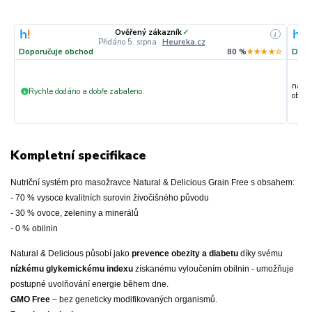
Ověřený zákazník
✓
i
Přidáno 5. srpna
·
Heureka.cz
Doporučuje obchod
80 %
★★★★☆
Dopo
nakup
Rychle dodáno a dobře zabaleno.
+
objedn
Kompletní specifikace
Nutriční systém pro masožravce Natural & Delicious Grain Free s obsahem:
- 70 % vysoce kvalitních surovin živočišného původu
- 30 % ovoce, zeleniny a minerálů
- 0 % obilnin
Natural & Delicious působí jako
prevence obezity a diabetu
díky svému
nízkému glykemickému indexu
získanému vyloučením obilnin - umožňuje
postupné uvolňování energie během dne.
GMO Free
– bez geneticky modifikovaných organismů.