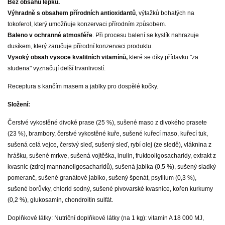
Bez obsahu lepku.
Výhradně s obsahem přírodních antioxidantů
, výtažků bohatých na
tokoferol, který umožňuje konzervaci přírodním způsobem.
Baleno v ochranné atmosféře
. Při procesu balení se kyslík nahrazuje
dusíkem, který zaručuje přírodní konzervaci produktu.
Vysoký obsah vysoce kvalitních vitamínů,
které se díky přídavku "za
studena" vyznačují delší trvanlivostí.
Receptura s kančím masem a jablky pro dospělé kočky.
Složení:
Čerstvé vykostěné divoké prase (25 %), sušené maso z divokého prasete
(23 %), brambory, čerstvé vykostěné kuře, sušené kuřecí maso, kuřecí tuk,
sušená celá vejce, čerstvý sleď, sušený sleď, rybí olej (ze sledě), vláknina z
hrášku, sušené mrkve, sušená vojtěška, inulin, fruktooligosacharidy, extrakt z
kvasnic (zdroj mannanoligosacharidů), sušená jablka (0,5 %), sušený sladký
pomeranč, sušené granátové jablko, sušený špenát, psyllium (0,3 %),
sušené borůvky, chlorid sodný, sušené pivovarské kvasnice, kořen kurkumy
(0,2 %), glukosamin, chondroitin sulfát.
Doplňkové látky: Nutriční doplňkové látky (na 1 kg): vitamin A 18 000 MJ,