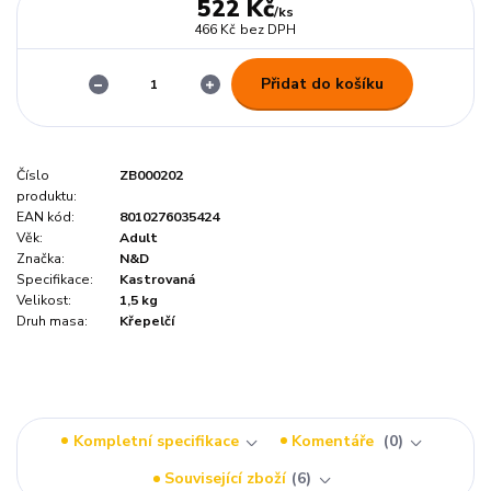
522 Kč
/
ks
466 Kč
bez DPH
Přidat do košíku
Číslo
ZB000202
produktu:
EAN kód:
8010276035424
Věk:
Adult
Značka:
N&D
Specifikace:
Kastrovaná
Velikost:
1,5 kg
Druh masa:
Křepelčí
Kompletní specifikace
Komentáře
0
Související zboží
6