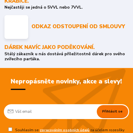
KRABICE.
Nejčastěji se jedná o 5VVL nebo 7VVL.
ODKAZ ODSTOUPENÍ OD SMLOUVY
DÁREK NAVÍC JAKO PODĚKOVÁNÍ.
Stálý zákazník u nás dostává příležitostně dárek pro svého
zvířecího parťáka.
Nepropásněte novinky, akce a slevy!
Přihlásit se
Souhlasím se
zpracováním osobních údajů
za účelem rozesílky