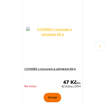
COOKIES s lososem a catnipem 50 g
Premio CUBES 
47 Kč
/
ks
Na dotaz
Na dotaz
42 Kč
bez DPH
Detail