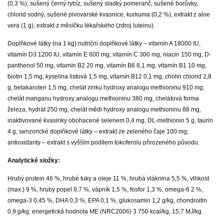
(0,3 %), sušený černý rybíz, sušený sladký pomeranč, sušené borůvky,
chlorid sodný, sušené pivovarské kvasnice, kurkuma (0,2 %), extrakt z aloe
vera (1 g), extrakt z měsíčku lékařského (zdroj luteinu).
Doplňkové látky (na 1 kg):
nutriční doplňkové látky – vitamín A 18000 IU,
vitamín D3 1200 IU, vitamín E 600 mg, vitamín C 300 mg, niacin 150 mg, D-
panthenol 50 mg, vitamín B2 20 mg, vitamín B6 8,1 mg, vitamín B1 10 mg,
biotin 1,5 mg, kyselina listová 1,5 mg, vitamín B12 0,1 mg, cholin chlorid 2,8
g, betakaroten 1,5 mg, chelát zinku hydroxy analogu methioninu 910 mg,
chelát manganu hydroxy analogu methioninu 380 mg, chelátová forma
železa, hydrát 250 mg, chelát mědi hydroxy analogu methioninu 88 mg,
inaktivované kvasinky obohacené selenem 0,4 mg, DL-methionin 5 g, taurin
4 g; senzorické doplňkové látky – extrakt ze zeleného čaje 100 mg;
antioxidanty – extrakt s vyšším podílem tokoferolu přirozeného původu.
Analytické složky:
Hrubý protein 46 %, hrubé tuky a oleje 11 %, hrubá vláknina 5,5 %, vlhkost
(max.) 9 %, hrubý popel 8,7 %, vápník 1,5 %, fosfor 1,3 %, omega-6 2 %,
omega-3 0,45 %, DHA 0,3 %, EPA 0,1 %, glukosamin 1,2 g/kg, chondroitin
0,9 g/kg; energetická hodnota ME (NRC2006) 3 750 kcal/kg, 15,7 MJ/kg.