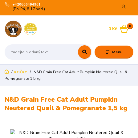
+420606494961
(Po-Pá, 8-17 hod.)
0
0 Kč
Menu
KOČKY
N&D Grain Free Cat Adult Pumpkin Neutered Quail &
Pomegranate 1,5 kg
N&D Grain Free Cat Adult Pumpkin
Neutered Quail & Pomegranate 1,5 kg