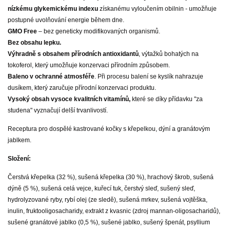
nízkému glykemickému indexu
získanému vyloučením obilnin - umožňuje
postupné uvolňování energie během dne.
GMO Free
– bez geneticky modifikovaných organismů.
Bez obsahu lepku.
Výhradně s obsahem přírodních antioxidantů
, výtažků bohatých na
tokoferol, který umožňuje konzervaci přírodním způsobem.
Baleno v ochranné atmosféře
. Při procesu balení se kyslík nahrazuje
dusíkem, který zaručuje přírodní konzervaci produktu.
Vysoký obsah vysoce kvalitních vitamínů,
které se díky přídavku "za
studena" vyznačují delší trvanlivostí.
Receptura pro dospělé kastrované kočky s křepelkou, dýní a granátovým
jablkem.
Složení:
Čerstvá křepelka (32 %), sušená křepelka (30 %), hrachový škrob, sušená
dýně (5 %), sušená celá vejce, kuřecí tuk, čerstvý sleď, sušený sleď,
hydrolyzované ryby, rybí olej (ze sledě), sušená mrkev, sušená vojtěška,
inulin, fruktooligosacharidy, extrakt z kvasnic (zdroj mannan-oligosacharidů),
sušené granátové jablko (0,5 %), sušené jablko, sušený špenát, psyllium