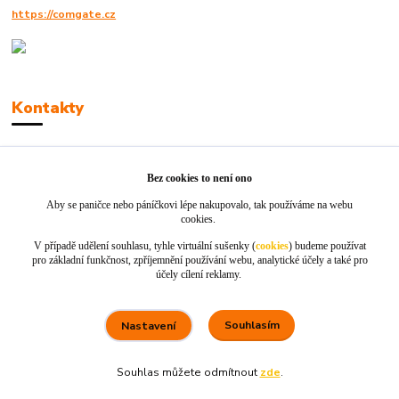
https://comgate.cz
Kontakty
Robert Polák
+420606494961
Bez cookies to není ono
Aby se paničce nebo páníčkovi lépe nakupovalo, tak používáme na webu
info@jackie-shop.cz
cookies.
V případě udělení souhlasu, tyhle virtuální sušenky (
cookies
) budeme používat
pro základní funkčnost, zpříjemnění používání webu, analytické účely a také pro
účely cílení reklamy.
Souhlasím
Nastavení
Vytvořeno na
Eshop-rychle.cz
Souhlas můžete odmítnout
zde
.
80 %
★★★★☆
100 %
★★★★★
5. srpna
×
Rychle dodáno a dobře zabaleno.
nakupuji opakovaně pro naprostou spoko
informace o stavu objednávky, rychlost dodá