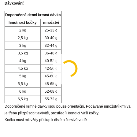
Dávkování:
Doporučená denní krmná dávka
hmotnost kočky
množství
2 kg
25-33 g
2,5 kg
30-40 g
3 kg
32-44 g
3,5 kg
36-48 g
4 kg
40-52 g
4,5 kg
42-56 g
5 kg
45-60 g
5,5 kg
48-65 g
6 kg
52-68 g
6,5 kg
55-72 g
Doporučené krmné dávky jsou pouze orientační. Podávané množství krmiva
je třeba přizpůsobit aktivitě, prostředí i kondici Vaší kočky.
Kočka musí mít vždy přístup k čisté a čerstvé vodě.