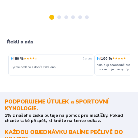
Řekli o nás
80 %
100 %
★★★★☆
★★★★★
5. srpna
nakupuji opakovaně pro napr
Rychle dodáno a dobře zabaleno.
o stavu objednávky, rychlost d
PODPORUJEME ÚTULEK a SPORTOVNÍ
KYNOLOGIE.
1% z našeho zisku putuje na pomoc pro mazlíčky. Pokud
chcete také přispět, klikněte na tento odkaz.
KAŽDOU OBJEDNÁVKU BALÍME PEČLIVĚ DO