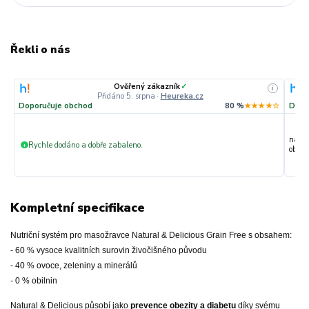
Řekli o nás
Ověřený zákazník
✓
i
Přidáno 5. srpna
·
Heureka.cz
Doporučuje obchod
80 %
★★★★☆
Dopo
nakup
Rychle dodáno a dobře zabaleno.
+
objedn
Kompletní specifikace
Nutriční systém pro masožravce Natural & Delicious Grain Free s obsahem:
- 60 % vysoce kvalitních surovin živočišného původu
- 40 % ovoce, zeleniny a minerálů
- 0 % obilnin
Natural & Delicious působí jako
prevence obezity a diabetu
díky svému