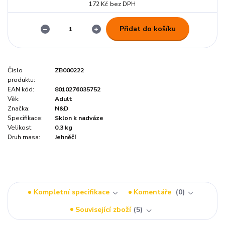
172 Kč
bez DPH
Přidat do košíku
Číslo
ZB000222
produktu:
EAN kód:
8010276035752
Věk:
Adult
Značka:
N&D
Specifikace:
Sklon k nadváze
Velikost:
0,3 kg
Druh masa:
Jehněčí
Kompletní specifikace
Komentáře
0
Související zboží
5