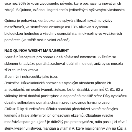
více než 90% bílkovin živočišného původu, které pocházejí z inovativních
zdrojů. S Quinoa, vzácnou ingrediencí s jedinečnými výživovými vlastnostmi.
Quinoa je potravina, která dokonale splývá s filozofií systému výživy
masožravců, ve skutečnosti obsahuje asi 13% bílkovin s vysokou
biologickou hodnotou a všechny esenciální aminokyseliny ve vyvážených
poměrech (ve světě rostlin velmi vzácné).
N&D QUINOA WEIGHT MANAGEMENT
Speciální receptura pro obnovu ideální tělesné hmotnosti. Zvířatům se
sklonem k nadváze pomáhá zachovat ideální hmotnost, aniž by se musela
zříci chutného krmiva.
S cennými nutraceutiky jako jsou:
Brokolice:
Nízkokalorická potravina s vysokým obsahem přírodních
antioxidantů, minerálů (vápník, železo, fosfor, draslík), vitamínů C, B1, B2 a
vlákniny, která dodává pocit sytosti a napomáhá motilitě střev. Díky vysokému
obsahu sulforafanu pomáhá chránit před rakovinou trávicího ústrojí.
Chřest:
Díky diuretickému účinku pomáhá předcházet tvorbě močových
kamenů a hraje aktivní roli při omezování ekzémů. Obsahuje vysoké
množství asparaginu, jenž je důležitý pro proteosyntézu, rutin posilující cévní
stěny, kyselinu listovou, mangan a vitamín A, které mají příznivý vliv na kůži a