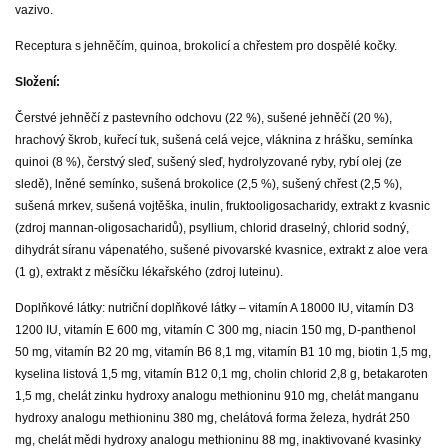
vazivo.
Receptura s jehněčím, quinoa, brokolicí a chřestem pro dospělé kočky.
Složení:
Čerstvé jehněčí z pastevního odchovu (22 %), sušené jehněčí (20 %),
hrachový škrob, kuřecí tuk, sušená celá vejce, vláknina z hrášku, semínka
quinoi (8 %), čerstvý sleď, sušený sleď, hydrolyzované ryby, rybí olej (ze
sledě), lněné semínko, sušená brokolice (2,5 %), sušený chřest (2,5 %),
sušená mrkev, sušená vojtěška, inulin, fruktooligosacharidy, extrakt z kvasnic
(zdroj mannan-oligosacharidů), psyllium, chlorid draselný, chlorid sodný,
dihydrát síranu vápenatého, sušené pivovarské kvasnice, extrakt z aloe vera
(1 g), extrakt z měsíčku lékařského (zdroj luteinu).
Doplňkové látky: nutriční doplňkové látky – vitamín A 18000 IU, vitamín D3
1200 IU, vitamín E 600 mg, vitamín C 300 mg, niacin 150 mg, D-panthenol
50 mg, vitamín B2 20 mg, vitamín B6 8,1 mg, vitamín B1 10 mg, biotin 1,5 mg,
kyselina listová 1,5 mg, vitamín B12 0,1 mg, cholin chlorid 2,8 g, betakaroten
1,5 mg, chelát zinku hydroxy analogu methioninu 910 mg, chelát manganu
hydroxy analogu methioninu 380 mg, chelátová forma železa, hydrát 250
mg, chelát mědi hydroxy analogu methioninu 88 mg, inaktivované kvasinky