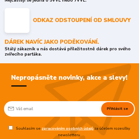
Nejčastěji se jedná o 5VVL nebo 7VVL.
ODKAZ ODSTOUPENÍ OD SMLOUVY
DÁREK NAVÍC JAKO PODĚKOVÁNÍ.
Stálý zákazník u nás dostává příležitostně dárek pro svého
zvířecího parťáka.
Nepropásněte novinky, akce a slevy!
Přihlásit se
Souhlasím se
zpracováním osobních údajů
za účelem rozesílky
newsletteru.