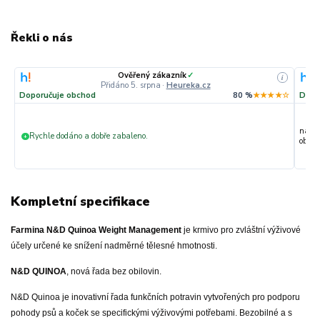
Řekli o nás
Ověřený zákazník
✓
i
Přidáno 5. srpna
·
Heureka.cz
Doporučuje obchod
80 %
★★★★☆
Dopo
nakup
Rychle dodáno a dobře zabaleno.
+
objedn
Kompletní specifikace
Farmina N&D Quinoa Weight Management
je krmivo pro zvláštní výživové
účely určené ke snížení nadměrné tělesné hmotnosti.
N&D QUINOA
, nová řada bez obilovin.
N&D Quinoa je inovativní řada funkčních potravin vytvořených pro podporu
pohody psů a koček se specifickými výživovými potřebami. Bezobilné a s