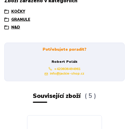
Zboží zařazeno v kategoriích
KOČKY
GRANULE
N&D
Potřebujete poradit?
Robert Polák
+420606494961
info@jackie-shop.cz
Související zboží
5