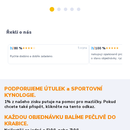
Řekli o nás
80 %
100 %
★★★★☆
★★★★★
5. srpna
nakupuji opakovaně pro napr
Rychle dodáno a dobře zabaleno.
o stavu objednávky, rychlost d
PODPORUJEME ÚTULEK a SPORTOVNÍ
KYNOLOGIE.
1% z našeho zisku putuje na pomoc pro mazlíčky. Pokud
chcete také přispět, klikněte na tento odkaz.
KAŽDOU OBJEDNÁVKU BALÍME PEČLIVĚ DO
KRABICE.