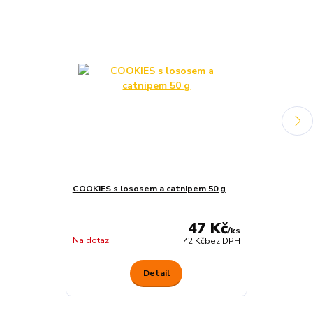
COOKIES s lososem a catnipem 50 g
Premio CUBES 
47 Kč
/
ks
Na dotaz
Na dotaz
42 Kč
bez DPH
Detail