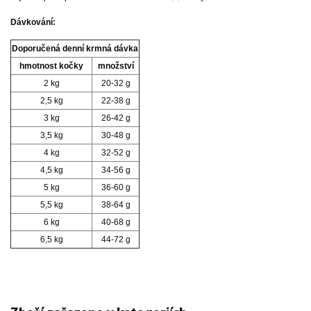
Dávkování:
Doporučená denní krmná dávka
hmotnost kočky
množství
2 kg
20-32 g
2,5 kg
22-38 g
3 kg
26-42 g
3,5 kg
30-48 g
4 kg
32-52 g
4,5 kg
34-56 g
5 kg
36-60 g
5,5 kg
38-64 g
6 kg
40-68 g
6,5 kg
44-72 g