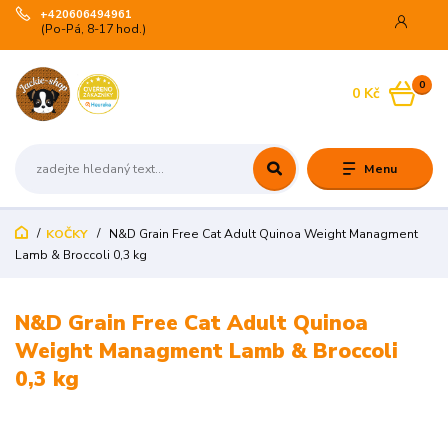
+420606494961
(Po-Pá, 8-17 hod.)
0
0 Kč
Menu
KOČKY
N&D Grain Free Cat Adult Quinoa Weight Managment
Lamb & Broccoli 0,3 kg
N&D Grain Free Cat Adult Quinoa
Weight Managment Lamb & Broccoli
0,3 kg