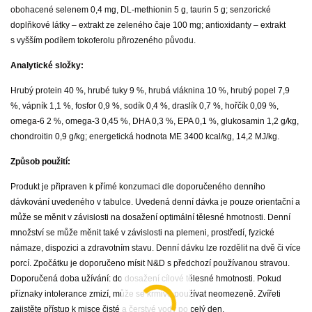
obohacené selenem 0,4 mg, DL-methionin 5 g, taurin 5 g; senzorické
doplňkové látky – extrakt ze zeleného čaje 100 mg; antioxidanty – extrakt
s vyšším podílem tokoferolu přirozeného původu.
Analytické složky:
Hrubý protein 40 %, hrubé tuky 9 %, hrubá vláknina 10 %, hrubý popel 7,9
%, vápník 1,1 %, fosfor 0,9 %, sodík 0,4 %, draslík 0,7 %, hořčík 0,09 %,
omega-6 2 %, omega-3 0,45 %, DHA 0,3 %, EPA 0,1 %, glukosamin 1,2 g/kg,
chondroitin 0,9 g/kg; energetická hodnota ME 3400 kcal/kg, 14,2 MJ/kg.
Způsob použití:
Produkt je připraven k přímé konzumaci dle doporučeného denního
dávkování uvedeného v tabulce. Uvedená denní dávka je pouze orientační a
může se měnit v závislosti na dosažení optimální tělesné hmotnosti. Denní
množství se může měnit také v závislosti na plemeni, prostředí, fyzické
námaze, dispozici a zdravotním stavu. Denní dávku lze rozdělit na dvě či více
porcí. Zpočátku je doporučeno mísit N&D s předchozí používanou stravou.
Doporučená doba užívání: do dosažení cílové tělesné hmotnosti. Pokud
příznaky intolerance zmizí, může se krmivo používat neomezeně. Zvířeti
zajistěte přístup k misce čisté a čerstvé vody po celý den.