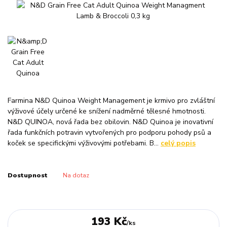
Farmina N&D Quinoa Weight Management je krmivo pro zvláštní
výživové účely určené ke snížení nadměrné tělesné hmotnosti.
N&D QUINOA, nová řada bez obilovin. N&D Quinoa je inovativní
řada funkčních potravin vytvořených pro podporu pohody psů a
koček se specifickými výživovými potřebami. B...
celý popis
Dostupnost
Na dotaz
193 Kč
/
ks