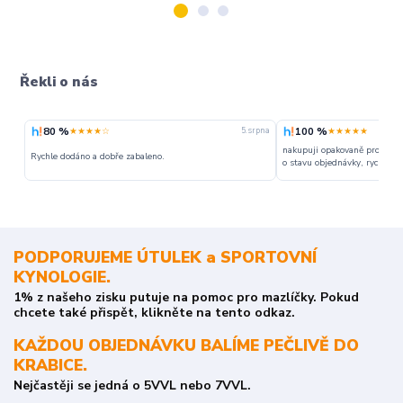
Řekli o nás
80 %
100 %
★★★★☆
★★★★★
5. srpna
nakupuji opakovaně pro napr
Rychle dodáno a dobře zabaleno.
o stavu objednávky, rychlost d
PODPORUJEME ÚTULEK a SPORTOVNÍ
KYNOLOGIE.
1% z našeho zisku putuje na pomoc pro mazlíčky. Pokud
chcete také přispět, klikněte na tento odkaz.
KAŽDOU OBJEDNÁVKU BALÍME PEČLIVĚ DO
KRABICE.
Nejčastěji se jedná o 5VVL nebo 7VVL.