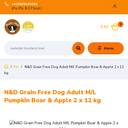
+420606494961
(Po-Pá, 8-17 hod.)
0
0 Kč
Menu
PSI
N&D Grain Free Dog Adult M/L Pumpkin Boar & Apple 2 x 12
kg
N&D Grain Free Dog Adult M/L
Pumpkin Boar & Apple 2 x 12 kg