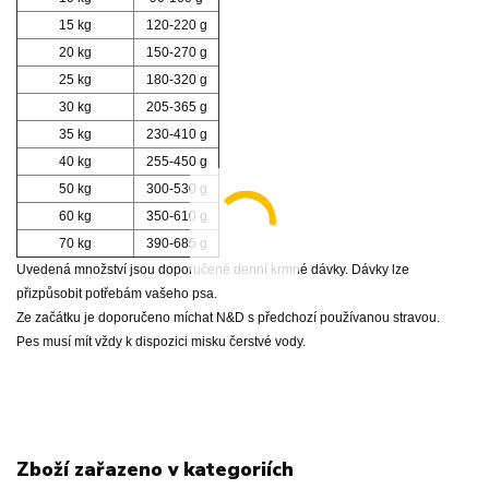
15 kg
120-220 g
20 kg
150-270 g
25 kg
180-320 g
30 kg
205-365 g
35 kg
230-410 g
40 kg
255-450 g
50 kg
300-530 g
60 kg
350-610 g
70 kg
390-685 g
Uvedená množství jsou doporučené denní krmné dávky. Dávky lze
přizpůsobit potřebám vašeho psa.
Ze začátku je doporučeno míchat N&D s předchozí používanou stravou.
Pes musí mít vždy k dispozici misku čerstvé vody.
Zboží zařazeno v kategoriích