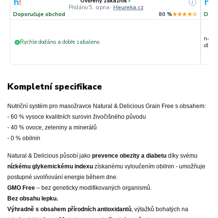
Ověřený zákazník
✓
i
Přidáno 5. srpna
·
Heureka.cz
Doporučuje obchod
80 %
★★★★☆
Dopo
nakup
Rychle dodáno a dobře zabaleno.
+
objedn
Kompletní specifikace
Nutriční systém pro masožravce Natural & Delicious Grain Free s obsahem:
- 60 % vysoce kvalitních surovin živočišného původu
- 40 % ovoce, zeleniny a minerálů
- 0 % obilnin
Natural & Delicious působí jako
prevence obezity a diabetu
díky svému
nízkému glykemickému indexu
získanému vyloučením obilnin - umožňuje
postupné uvolňování energie během dne.
GMO Free
– bez geneticky modifikovaných organismů.
Bez obsahu lepku.
Výhradně s obsahem přírodních antioxidantů
, výtažků bohatých na