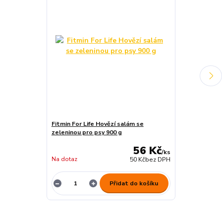
Fitmin For Life Hovězí salám se
GRANCARNO Ad
zeleninou pro psy 900 g
špenát
56 Kč
/
ks
Na dotaz
skladem 10 K
50 Kč
bez DPH
Přidat do košíku