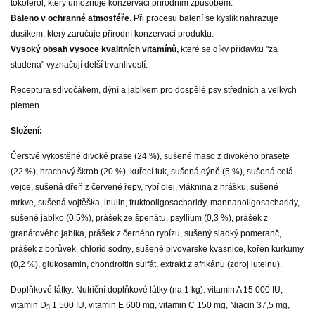
tokoferol, který umožňuje konzervaci přírodním způsobem.
Baleno v ochranné atmosféře
. Při procesu balení se kyslík nahrazuje
dusíkem, který zaručuje přírodní konzervaci produktu.
Vysoký obsah vysoce kvalitních vitamínů,
které se díky přídavku "za
studena" vyznačují delší trvanlivostí.
Receptura s
divočákem, dýní a jablkem pro dospělé psy středních a velkých
plemen.
Složení:
Čerstvé vykostěné divoké prase (24 %), sušené maso z divokého prasete
(22 %), hrachový škrob (20 %), kuřecí tuk, sušená dýně (5 %), sušená celá
vejce, sušená dřeň z červené řepy, rybí olej, vláknina z hrášku, sušené
mrkve, sušená vojtěška, inulin, fruktooligosacharidy, mannanoligosacharidy,
sušené jablko (0,5%), prášek ze špenátu, psyllium (0,3 %), prášek z
granátového jablka, prášek z černého rybízu, sušený sladký pomeranč,
prášek z borůvek, chlorid sodný, sušené pivovarské kvasnice, kořen kurkumy
(0,2 %), glukosamin, chondroitin sulfát, extrakt z afrikánu (zdroj luteinu).
Doplňkové látky: Nutriční doplňkové látky (na 1 kg): vitamin A 15 000 IU,
vitamin D
1 500 IU, vitamin E 600 mg, vitamin C 150 mg, Niacin 37,5 mg,
3