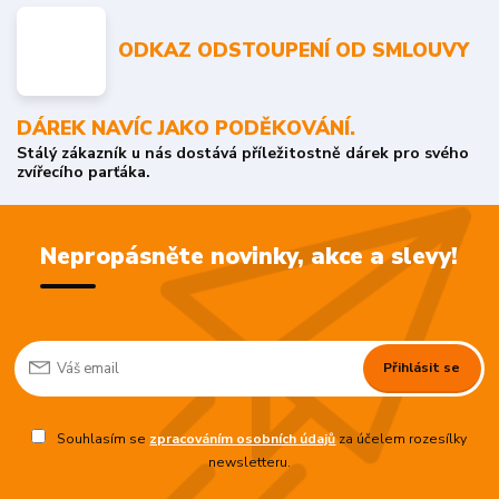
ODKAZ ODSTOUPENÍ OD SMLOUVY
DÁREK NAVÍC JAKO PODĚKOVÁNÍ.
Stálý zákazník u nás dostává příležitostně dárek pro svého
zvířecího parťáka.
Nepropásněte novinky, akce a slevy!
Přihlásit se
Souhlasím se
zpracováním osobních údajů
za účelem rozesílky
newsletteru.