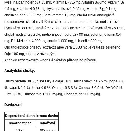
kyselina panthotenová 15 mg, vitamin B
7,5 mg, vitamin B
6mg, vitamin B
2
6
1
4,5 mg, vitamin H 0,38 mg, kyselina listová 0,45 mg, vitamin B
0,1 mg,
12
cholin chlorid 2 500 mg, Beta-karoten 1,5 mg, chelát zinku analogické
metioninové hydrolázy 910 mg, chelát manganu analogické metioninové
hydrolázy 380 mg, chelát železa analogické metioninové hydrolázy 250 mg,
chelát mědi analogické metioninové hydrolázy 88 mg, selenometionin 0,4
mg, DL-Metionin 4 000 mg, taurin 1 000 mg, L-karnitin 300 mg.
Organoleptické přísady: extrakt z aloe vera 1 000 mg, extrakt ze zeleného
čaje 100 mg, extrakt z rozmarýnu.
Antioxidanty: tokoferol - bohaté výtažky přírodního původu.
Analytické složky:
Hrubý protein 30 %, čisté tuky a oleje 18 %, hrubá vláknina 2,9 %, popel 6,6
%, vápník 1,2 %, fosfor 0,9 %, Omega-6 3,3 %, Omega-3 0,9 %, DHA 0,5 %,
EPA 0,3 %, Glukosamin 1 200 mg/kg, Chondroitin 900 mg/kg.
Dávkování:
Doporučená denní krmná dávka
hmotnost psa
množství
10 kg
90-160 g