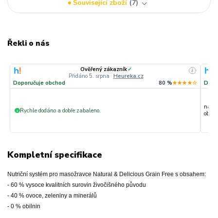
Související zboží
7
Řekli o nás
Ověřený zákazník
✓
i
Přidáno 5. srpna
·
Heureka.cz
Doporučuje obchod
80 %
★★★★☆
Dopo
nakup
Rychle dodáno a dobře zabaleno.
+
objedn
Kompletní specifikace
Nutriční systém pro masožravce Natural & Delicious Grain Free s obsahem:
- 60 % vysoce kvalitních surovin živočišného původu
- 40 % ovoce, zeleniny a minerálů
- 0 % obilnin