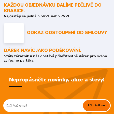
KAŽDOU OBJEDNÁVKU BALÍME PEČLIVĚ DO
KRABICE.
Nejčastěji se jedná o 5VVL nebo 7VVL.
ODKAZ ODSTOUPENÍ OD SMLOUVY
DÁREK NAVÍC JAKO PODĚKOVÁNÍ.
Stálý zákazník u nás dostává příležitostně dárek pro svého
zvířecího parťáka.
Nepropásněte novinky, akce a slevy!
Přihlásit se