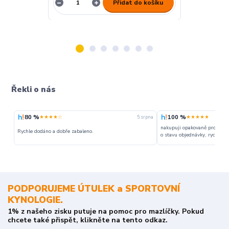
Přidat do košíku
Řekli o nás
80 %
100 %
★★★★☆
★★★★★
5. srpna
nakupuji opakovaně pro napr
Rychle dodáno a dobře zabaleno.
o stavu objednávky, rychlost d
PODPORUJEME ÚTULEK a SPORTOVNÍ
KYNOLOGIE.
1% z našeho zisku putuje na pomoc pro mazlíčky. Pokud
chcete také přispět, klikněte na tento odkaz.