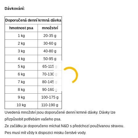
Dávkování:
Doporučená denní krmná dávka
hmotnost psa
množství
1 kg
20-35 g
2 kg
30-60 g
3 kg
40-80 g
4 kg
50-95 g
5 kg
65-115 g
6 kg
70-130 g
7 kg
80-145 g
8 kg
90-160 g
9 kg
100-175 g
10 kg
110-190 g
Uvedená množství jsou doporučené denní krmné dávky. Dávky lze
přizpůsobit potřebám vašeho psa.
Ze začátku je doporučeno míchat N&D s předchozí používanou stravou.
Pes musí mít vždy k dispozici misku čerstvé vody.