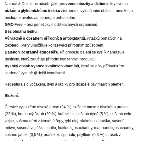
Natural & Delicious působí jako
prevence obezity a diabetu
díky svému
nízkému glykemickému indexu
získanému vyloučením obilnin - umožňuje
postupné uvolňování energie během dne.
GMO Free
– bez geneticky modifikovaných organismů.
Bez obsahu lepku.
Výhradně s obsahem přírodních antioxidantů
, výtažků bohatých na
tokoferol, který umožňuje konzervaci přírodním způsobem.
Baleno v ochranné atmosféře
. Při procesu balení se kyslík nahrazuje
dusíkem, který zaručuje přírodní konzervaci produktu.
Vysoký obsah vysoce kvalitních vitamínů,
které se díky přídavku "za
studena" vyznačují delší trvanlivostí.
Receptura s divočákem, dýní a jablky pro dospělé psy malých plemen.
Složení:
Čerstvé vykostěné divoké prase (24 %), sušené maso z divokého prasete
(22 %), hrachový škrob (20 %), kuřecí tuk, sušená dýně (5 %), sušená celá
vejce, sušená dřeň z červené řepy, rybí olej, vláknina z hrášku, sušené
mrkve, sušená vojtěška, inulin, fruktooligosacharidy, mannanoligosacharidy,
sušené jablko (0,5 %), prášek ze špenátu, psyllium (0,3 %), prášek z