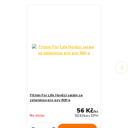
Fitmin For Life Hovězí salám se
GRANCARNO Ad
zeleninou pro psy 900 g
špenát
56 Kč
/
ks
Na dotaz
skladem 10 K
50 Kč
bez DPH