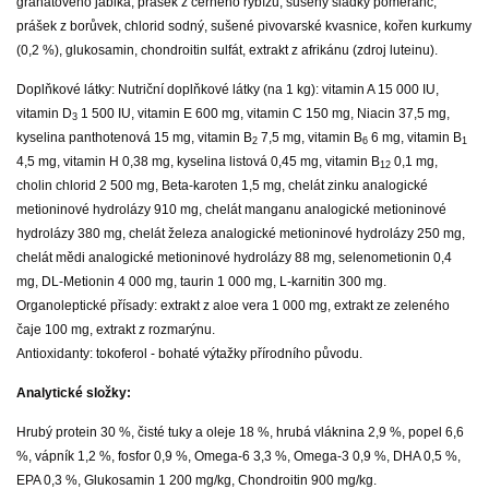
granátového jablka, prášek z černého rybízu, sušený sladký pomeranč,
prášek z borůvek, chlorid sodný, sušené pivovarské kvasnice, kořen kurkumy
(0,2 %), glukosamin, chondroitin sulfát, extrakt z afrikánu (zdroj luteinu).
Doplňkové látky: Nutriční doplňkové látky (na 1 kg): vitamin A 15 000 IU,
vitamin D
1 500 IU, vitamin E 600 mg, vitamin C 150 mg, Niacin 37,5 mg,
3
kyselina panthotenová 15 mg, vitamin B
7,5 mg, vitamin B
6 mg, vitamin B
2
6
1
4,5 mg, vitamin H 0,38 mg, kyselina listová 0,45 mg, vitamin B
0,1 mg,
12
cholin chlorid 2 500 mg, Beta-karoten 1,5 mg, chelát zinku analogické
metioninové hydrolázy 910 mg, chelát manganu analogické metioninové
hydrolázy 380 mg, chelát železa analogické metioninové hydrolázy 250 mg,
chelát mědi analogické metioninové hydrolázy 88 mg, selenometionin 0,4
mg, DL-Metionin 4 000 mg, taurin 1 000 mg, L-karnitin 300 mg.
Organoleptické přísady: extrakt z aloe vera 1 000 mg, extrakt ze zeleného
čaje 100 mg, extrakt z rozmarýnu.
Antioxidanty: tokoferol - bohaté výtažky přírodního původu.
Analytické složky:
Hrubý protein 30 %, čisté tuky a oleje 18 %, hrubá vláknina 2,9 %, popel 6,6
%, vápník 1,2 %, fosfor 0,9 %, Omega-6 3,3 %, Omega-3 0,9 %, DHA 0,5 %,
EPA 0,3 %, Glukosamin 1 200 mg/kg, Chondroitin 900 mg/kg.