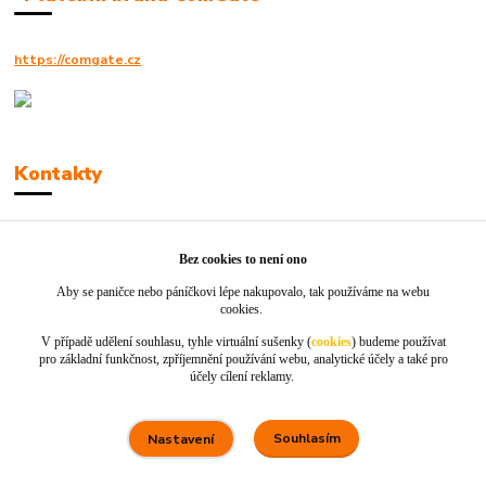
https://comgate.cz
Kontakty
Robert Polák
+420606494961
Bez cookies to není ono
Aby se paničce nebo páníčkovi lépe nakupovalo, tak používáme na webu
info@jackie-shop.cz
cookies.
V případě udělení souhlasu, tyhle virtuální sušenky (
cookies
) budeme používat
pro základní funkčnost, zpříjemnění používání webu, analytické účely a také pro
účely cílení reklamy.
Souhlasím
Nastavení
Vytvořeno na
Eshop-rychle.cz