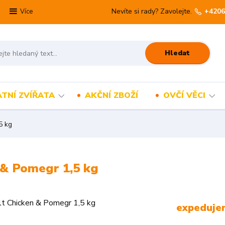
Nevíte si rady? Zavolejte.
+4206
Více
Hledat
TNÍ ZVÍŘATA
AKČNÍ ZBOŽÍ
OVČÍ VĚCI
5 kg
 & Pomegr 1,5 kg
expedujem