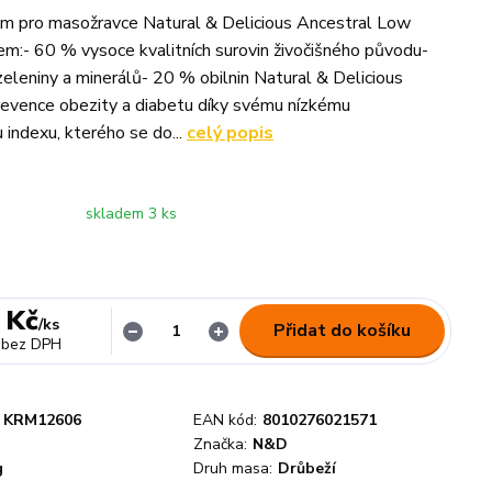
ém pro masožravce Natural & Delicious Ancestral Low
em:- 60 % vysoce kvalitních surovin živočišného původu-
eleniny a minerálů- 20 % obilnin Natural & Delicious
revence obezity a diabetu díky svému nízkému
indexu, kterého se do...
celý popis
skladem 3 ks
 Kč
/
ks
Přidat do košíku
bez DPH
KRM12606
EAN kód:
8010276021571
Značka:
N&D
g
Druh masa:
Drůbeží