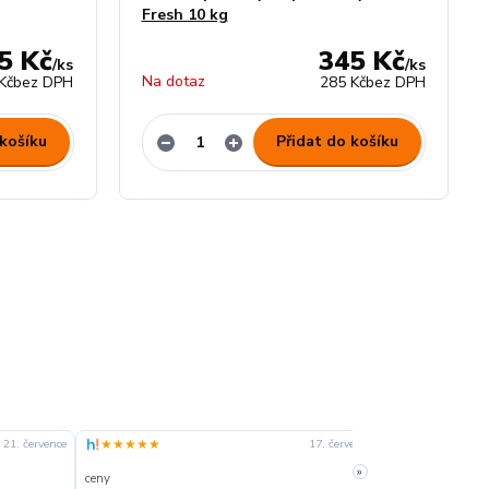
Fresh 10 kg
5 Kč
345 Kč
/
ks
/
ks
Na dotaz
Kč
bez DPH
285 Kč
bez DPH
 košíku
Přidat do košíku
★★★★★
★★★★☆
21. července
17. července
»
ceny
slušná rychlost 