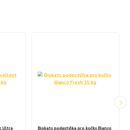
t Ultra
Biokats podestýlka pro kočky Bianco