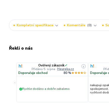
Kompletní specifikace
Komentáře
0
So
Řekli o nás
Ověřený zákazník
✓
i
Přidáno 5. srpna
·
Heureka.cz
Při
Doporučuje obchod
80 %
★★★★☆
Doporučuje 
«
nakupuji opa
Rychle dodáno a dobře zabaleno.
spokojenost,
+
rychlost dodán