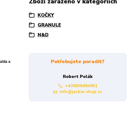
Zboží zařazeno v kategoriích
KOČKY
GRANULE
N&D
Potřebujete poradit?
alda a
Robert Polák
+420606494961
info@jackie-shop.cz