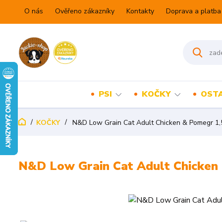
O nás
Ověřeno zákazníky
Kontakty
Doprava a platba
PSI
KOČKY
OSTA
KOČKY
N&D Low Grain Cat Adult Chicken & Pomegr 1,
N&D Low Grain Cat Adult Chicken