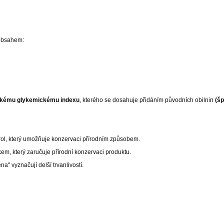
 obsahem:
zkému glykemickému indexu
, kterého se dosahuje přidáním původních obilnin
(šp
erol, který umožňuje konzervaci přírodním způsobem.
kem, který zaručuje přírodní konzervaci produktu.
na" vyznačují delší trvanlivostí.