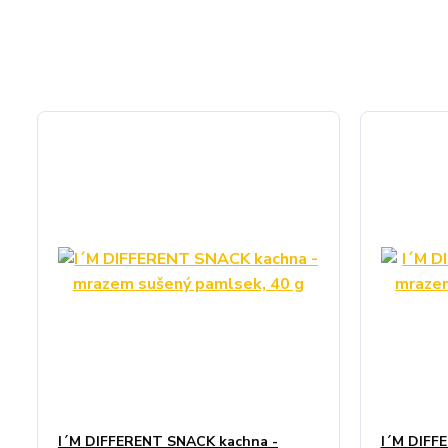
I´M DIFFERENT SNACK kachna -
I´M DIFFE