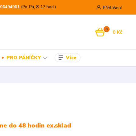
06494961
(Po-Pá, 8-17 hod.)
Přihlášení
0
0 Kč
Více
PRO PÁNÍČKY
e do 48 hodin ex.sklad