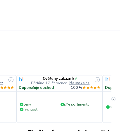
Ověřený zákazník
✓
O
i
i
cz
Přidáno 17. července
·
Heureka.cz
Přidáno
★★★★
Doporučuje obchod
100 %
★★★★★
Doporučuje o
»
ceny
šíře sortimentu
+
+
slušná rychl
+
rychlost
+