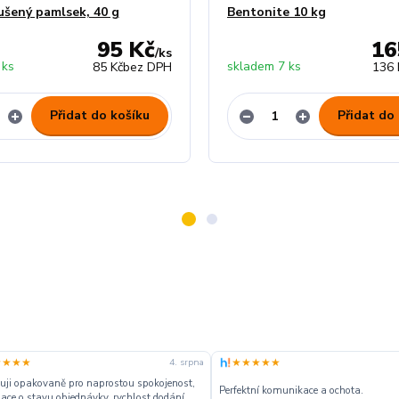
šený pamlsek, 40 g
Bentonite 10 kg
95 Kč
16
/
ks
 ks
skladem 7 ks
85 Kč
bez DPH
136 
Přidat do košíku
Přidat do
★★★★
★★★★★
4. srpna
ji opakovaně pro naprostou spokojenost,
Perfektní komunikace a ochota.
ace o stavu objednávky, rychlost dodání,....