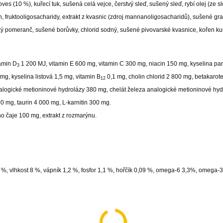
s (10 %), kuřecí tuk, sušená celá vejce, čerstvý sleď, sušený sleď, rybí olej (ze sl
n, fruktooligosacharidy, extrakt z kvasnic (zdroj mannanoligosacharidů), sušené gr
dký pomeranč, sušené borůvky, chlorid sodný, sušené pivovarské kvasnice, kořen k
tamin D
1 200 MJ, vitamin E 600 mg, vitamin C 300 mg, niacin 150 mg, kyselina p
3
mg, kyselina listová 1,5 mg, vitamin B
0,1 mg, cholin chlorid 2 800 mg, betakarot
12
alogické metioninové hydrolázy 380 mg, chelát železa analogické metioninové hyd
 mg, taurin 4 000 mg, L-karnitin 300 mg.
ho čaje 100 mg, extrakt z rozmarýnu.
,1 %, vlhkost 8 %, vápník 1,2 %, fosfor 1,1 %, hořčík 0,09 %, omega-6 3,3%, omega-