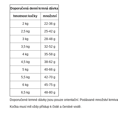
Doporučená denní krmná dávka
hmotnost kočky
množství
2 kg
22-36 g
2,5 kg
25-42 g
3 kg
28-48 g
3,5 kg
32-52 g
4 kg
35-58 g
4,5 kg
38-62 g
5 kg
40-66 g
5,5 kg
42-70 g
6 kg
45-75 g
6,5 kg
48-80 g
Doporučené krmné dávky jsou pouze orientační. Podávané množství krmiva je t
Kočka musí mít vždy přístup k čisté a čerstvé vodě.