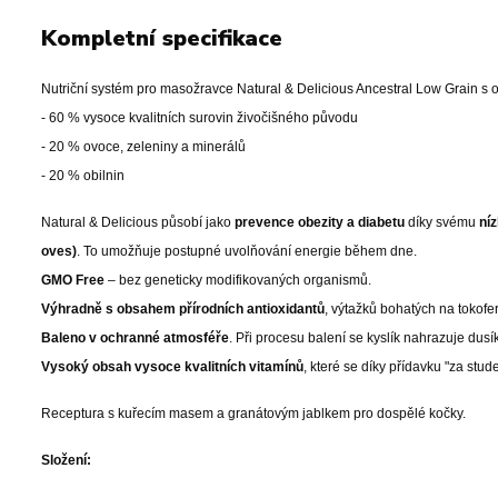
Kompletní specifikace
Nutriční systém pro masožravce Natural & Delicious Ancestral Low Grain s
- 60 % vysoce kvalitních surovin živočišného původu
- 20 % ovoce, zeleniny a minerálů
- 20 % obilnin
Natural & Delicious působí jako
prevence obezity a diabetu
díky svému
ní
oves)
. To umožňuje postupné uvolňování energie během dne.
GMO Free
– bez geneticky modifikovaných organismů.
Výhradně s obsahem přírodních antioxidantů
, výtažků bohatých na tokof
Baleno v ochranné atmosféře
. Při procesu balení se kyslík nahrazuje dusí
Vysoký obsah vysoce kvalitních vitamínů
, které se díky přídavku "za stude
Receptura s kuřecím masem a granátovým jablkem pro dospělé kočky.
Složení: