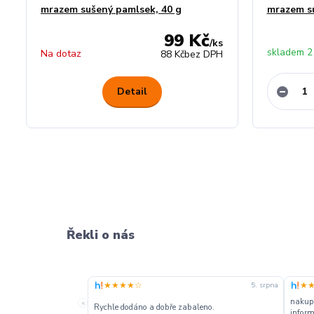
mrazem sušený pamlsek, 40 g
mrazem su
99 Kč
/
ks
skladem 2
Na dotaz
88 Kč
bez DPH
Detail
Řekli o nás
★★★★☆
★
5. srpna
nakupu
«
Rychle dodáno a dobře zabaleno.
inform