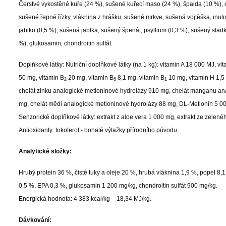
Čerstvé vykostěné kuře (24 %), sušené kuřecí maso (24 %), špalda (10 %), ove
sušené řepné řízky, vláknina z hrášku, sušené mrkve, sušená vojtěška, inuli
jablko (0,5 %), sušená jablka, sušený špenát, psyllium (0,3 %), sušený sla
%), glukosamin, chondroitin sulfát.
Doplňkové látky: Nutriční doplňkové látky (na 1 kg): vitamin A 18 000 MJ, vi
50 mg, vitamin B
20 mg, vitamin B
8,1 mg, vitamin B
10 mg, vitamin H 1,5 
2
6
1
chelát zinku analogické metioninové hydrolázy 910 mg, chelát manganu an
mg, chelát mědi analogické metioninové hydrolázy 88 mg, DL-Metionin 5 000
Senzorické doplňkové látky: extrakt z aloe vera 1 000 mg, extrakt ze zelené
Antioxidanty: tokoferol - bohaté výtažky přírodního původu.
Analytické složky:
Hrubý protein 36 %, čisté tuky a oleje 20 %, hrubá vláknina 1,9 %, popel 8
0,5 %, EPA 0,3 %, glukosamin 1 200 mg/kg, chondroitin sulfát 900 mg/kg.
Energická hodnota: 4 383 kcal/kg – 18,34 MJ/kg.
Dávkování: