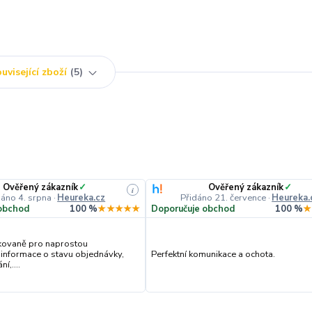
uvisející zboží
5
Ověřený zákazník
✓
Ověřený zákazník
✓
i
dáno 4. srpna
·
Heureka.cz
Přidáno 21. července
·
Heureka.
obchod
100 %
★★★★★
Doporučuje obchod
100 %
★
kovaně pro naprostou
 informace o stavu objednávky,
Perfektní komunikace a ochota.
í,....