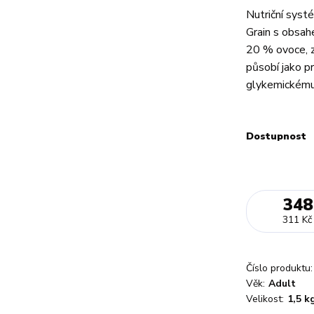
Nutriční syst
Grain s obsah
20 % ovoce, z
působí jako p
glykemickému 
Dostupnost
348
311 Kč
Číslo produktu:
Věk:
Adult
Velikost:
1,5 k