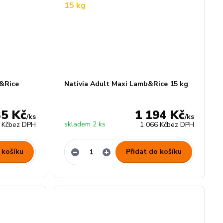
n&Rice
Nativia Adult Maxi Lamb&Rice 15 kg
35 Kč
1 194 Kč
/
ks
/
ks
skladem 2 ks
 Kč
bez DPH
1 066 Kč
bez DPH
 košíku
Přidat do košíku