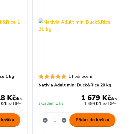
ce 1 kg
1 hodnocení
Nativia Adult mini Duck&Rice 20 kg
28 Kč
1 679 Kč
/
ks
/
ks
skladem 1 ks
 Kč
bez DPH
1 499 Kč
bez DPH
 košíku
Přidat do košíku