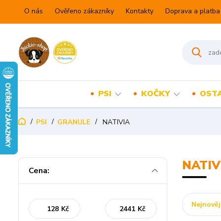
O nás
Ověřeno zákazníky
Kontakty
Doprava a platba
PSI
KOČKY
OSTA
PSI
GRANULE
NATIVIA
NATIV
Cena:
Nejnověj
Kč
Kč