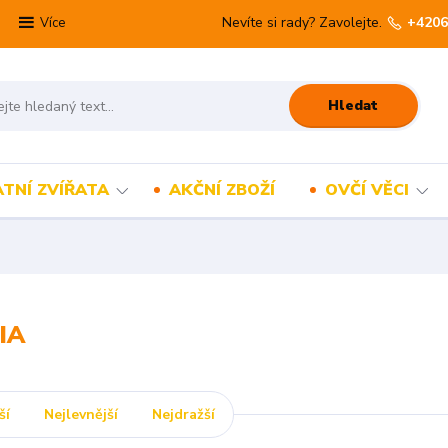
Nevíte si rady? Zavolejte.
+4206
Více
Hledat
TNÍ ZVÍŘATA
AKČNÍ ZBOŽÍ
OVČÍ VĚCI
IA
ší
Nejlevnější
Nejdražší