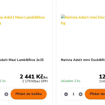
 Adult Maxi Lamb&Rice 2x15
Nativia Adult mini Duck&Ri
2 441 Kč
1
/
ks
1 ks
skladem 3 ks
2 179 Kč
bez DPH
114
Přidat do košíku
Přidat do