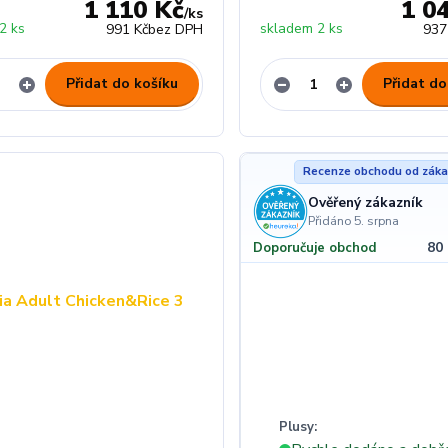
1 110 Kč
1 0
/
ks
2 ks
skladem 2 ks
991 Kč
bez DPH
937
Přidat do košíku
Přidat do
Recenze obchodu od záka
Ověřený zákazník
Přidáno 5. srpna
80
Doporučuje obchod
Plusy: