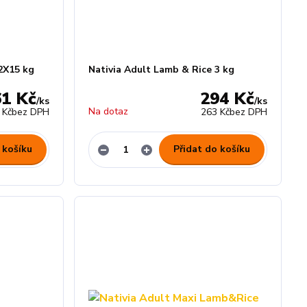
2X15 kg
Nativia Adult Lamb & Rice 3 kg
61 Kč
294 Kč
/
ks
/
ks
Na dotaz
 Kč
bez DPH
263 Kč
bez DPH
 košíku
Přidat do košíku