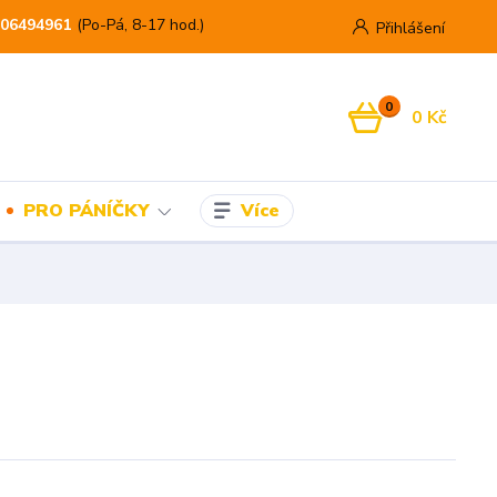
06494961
(Po-Pá, 8-17 hod.)
Přihlášení
0
0 Kč
Více
PRO PÁNÍČKY