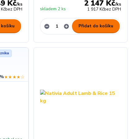
49 Kč
2 147 Kč
/
ks
/
ks
skladem 2 ks
 Kč
bez DPH
1 917 Kč
bez DPH
 košíku
Přidat do košíku
zníka
 %
★★★★☆