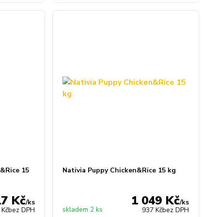
n&Rice 15
Nativia Puppy Chicken&Rice 15 kg
17 Kč
1 049 Kč
/
ks
/
ks
skladem 2 ks
 Kč
bez DPH
937 Kč
bez DPH