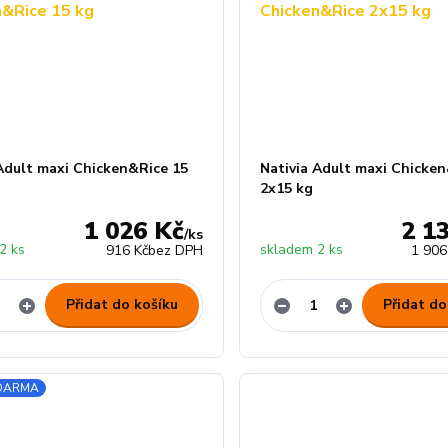
 Adult maxi Chicken&Rice 15
Nativia Adult maxi Chicke
2x15 kg
1 026 Kč
2 1
/
ks
2 ks
skladem 2 ks
916 Kč
bez DPH
1 906
Přidat do košíku
Přidat do
ZDARMA