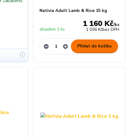
e zabaleno.
Nativia Adult Lamb & Rice 15 kg
1 160 Kč
/
ks
skladem 1 ks
1 036 Kč
bez DPH
Přidat do košíku
i