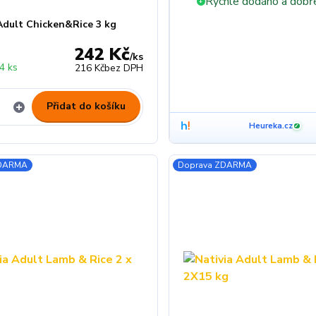
Rychle dodáno a dobř
+
 Adult Chicken&Rice 3 kg
242 Kč
/
ks
4 ks
216 Kč
bez DPH
Přidat do košíku
Heureka.cz
✓
ZDARMA
Doprava ZDARMA