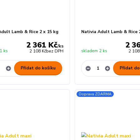
Adult Lamb & Rice 2 x 15 kg
Nativia Adult Lamb & Rice 
2 361 Kč
2 3
/
ks
1 ks
skladem 2 ks
2 108 Kč
bez DPH
2 108
Přidat do košíku
Přidat do
Doprava ZDARMA