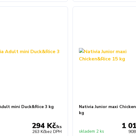
Adult mini Duck&Rice 3 kg
Nativia Junior maxi Chicke
kg
294 Kč
1 0
/
ks
z
skladem 2 ks
263 Kč
bez DPH
908