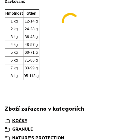
Dávkování:
Hmotnost
g/den
1 kg
12-14 g
2 kg
24-28 g
3 kg
36-43 g
4 kg
48-57 g
5 kg
60-71 g
6 kg
71-86 g
7 kg
83-99 g
8 kg
95-113 g
Zboží zařazeno v kategoriích
KOČKY
GRANULE
NATURE'S PROTECTION