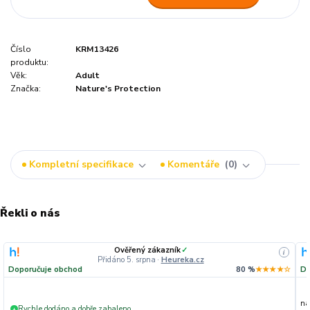
Číslo
KRM13426
produktu:
Věk:
Adult
Značka:
Nature's Protection
Kompletní specifikace
Komentáře
0
Řekli o nás
Ověřený zákazník
✓
i
Přidáno 5. srpna
·
Heureka.cz
Doporučuje obchod
80 %
★★★★☆
Do
na
Rychle dodáno a dobře zabaleno.
+