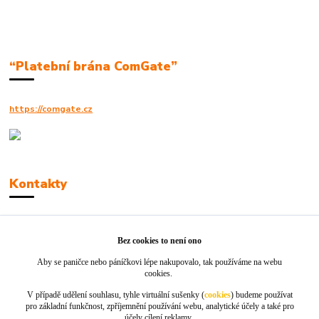
“Platební brána ComGate”
https://comgate.cz
Kontakty
Robert Polák
+420606494961
Bez cookies to není ono
Aby se paničce nebo páníčkovi lépe nakupovalo, tak používáme na webu
info@jackie-shop.cz
cookies.
V případě udělení souhlasu, tyhle virtuální sušenky (
cookies
) budeme používat
pro základní funkčnost, zpříjemnění používání webu, analytické účely a také pro
účely cílení reklamy.