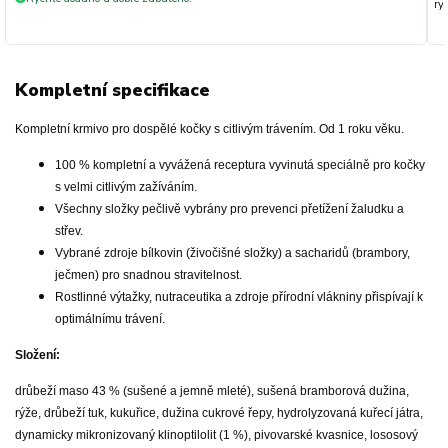
ryc
Kompletní specifikace
Kompletní krmivo pro dospělé kočky s citlivým trávením. Od 1 roku věku.
100 % kompletní a vyvážená receptura vyvinutá speciálně pro kočky
s velmi citlivým zažíváním.
Všechny složky pečlivě vybrány pro prevenci přetížení žaludku a
střev.
Vybrané zdroje bílkovin (živočišné složky) a sacharidů (brambory,
ječmen) pro snadnou stravitelnost.
Rostlinné výtažky, nutraceutika a zdroje přírodní vlákniny přispívají k
optimálnímu trávení.
Složení:
drůbeží maso 43 % (sušené a jemně mleté), sušená bramborová dužina,
rýže, drůbeží tuk, kukuřice, dužina cukrové řepy, hydrolyzovaná kuřecí játra,
dynamicky mikronizovaný klinoptilolit (1 %), pivovarské kvasnice, lososový