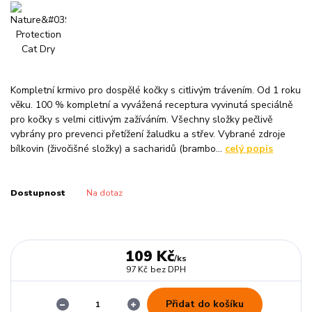
Kompletní krmivo pro dospělé kočky s citlivým trávením. Od 1 roku
věku. 100 % kompletní a vyvážená receptura vyvinutá speciálně
pro kočky s velmi citlivým zažíváním. Všechny složky pečlivě
vybrány pro prevenci přetížení žaludku a střev. Vybrané zdroje
bílkovin (živočišné složky) a sacharidů (brambo...
celý popis
Dostupnost
Na dotaz
109 Kč
/
ks
97 Kč
bez DPH
Přidat do košíku