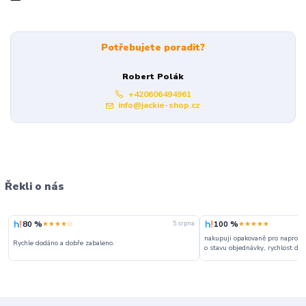
Potřebujete poradit?
Robert Polák
+420606494961
info@jackie-shop.cz
Řekli o nás
80 %
100 %
★★★★☆
★★★★★
5. srpna
nakupuji opakovaně pro naprosto
Rychle dodáno a dobře zabaleno.
o stavu objednávky, rychlost dodá