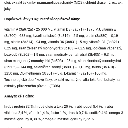
olej, extrakt čekanky, mannanoligosacharidy (MOS), chlorid draselný, extrakt
juky.
Doplňkové látky/1 kg: nutriční doplňkové látky:
vitamín A (3a672a) - 25 000 MJ, vitamín D3 (3a671) - 1875 MJ, vitamín E
(3a700) - 688 mg, kyselina listová (3a316) – 2,5 mg, biotin (3a880) - 0,19
mg, niacin (3a314) - 94 mg, vitamín B6 (3a831) - 5 mg, vitamín B1 (3a821) –
6,25 mg, síran železnatý monohydrát (3b103) – 62,5 mg, jodičnan vápenatý,
bezvodý (3b202) - 1,9 mg, síran měďnatý pentahydrát (3b405) – 6,3 mg,
síran manganatý monohydrát (3b503) – 25 mg, síran zinečnatý monohydrát
(3b605) – 144 mg, seleničitan sodný (3b801) – 0,13 mg, taurin (3a370) -
1250 mg, DL-methionin (3c301) – 5 g, L-karnitin (3a910) - 100 mg.
Technologické doplňkové látky: extrakt rozmarýnu, alfa-tokoferol bohatý na
extrakty přirozeného původu (E306).
Analytické složky:
hrubý protein 32 %, hrubé oleje a tuky 20 %, hrubý popel 8,4 %, hrubá
vláknina 2,4 %, vápník 1,4 %, fosfor 1 %, draslík 0,7 %, sodík 0,4 %, omega-3
mastné kyseliny 0,38 %, omega-6 mastné kyseliny 2,72 %.