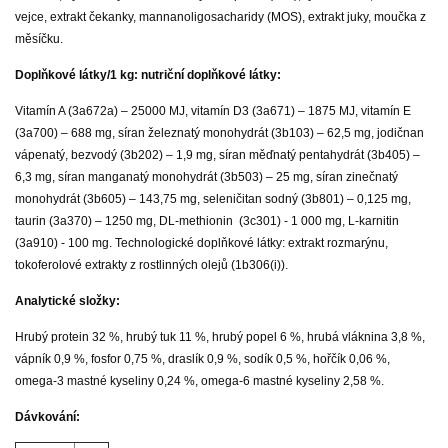
vejce, extrakt čekanky, mannanoligosacharidy (MOS), extrakt juky, moučka z
měsíčku.
Doplňkové látky/1 kg: nutriční doplňkové látky:
Vitamín A (3a672a) – 25000 MJ, vitamín D3 (3a671) – 1875 MJ, vitamín E
(3a700) – 688 mg, síran železnatý monohydrát (3b103) – 62,5 mg, jodičnan
vápenatý, bezvodý (3b202) – 1,9 mg, síran měďnatý pentahydrát (3b405) –
6,3 mg, síran manganatý monohydrát (3b503) – 25 mg, síran zinečnatý
monohydrát (3b605) – 143,75 mg, seleničitan sodný (3b801) – 0,125 mg,
taurin (3a370) – 1250 mg, DL-methionin (3c301) - 1 000 mg, L-karnitin
(3a910) - 100 mg. Technologické doplňkové látky: extrakt rozmarýnu,
tokoferolové extrakty z rostlinných olejů (1b306(i)).
Analytické složky:
Hrubý protein 32 %, hrubý tuk 11 %, hrubý popel 6 %, hrubá vláknina 3,8 %,
vápník 0,9 %, fosfor 0,75 %, draslík 0,9 %, sodík 0,5 %, hořčík 0,06 %,
omega-3 mastné kyseliny 0,24 %, omega-6 mastné kyseliny 2,58 %.
Dávkování: