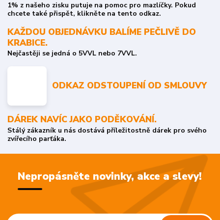
1% z našeho zisku putuje na pomoc pro mazlíčky. Pokud
chcete také přispět, klikněte na tento odkaz.
KAŽDOU OBJEDNÁVKU BALÍME PEČLIVĚ DO
KRABICE.
Nejčastěji se jedná o 5VVL nebo 7VVL.
ODKAZ ODSTOUPENÍ OD SMLOUVY
DÁREK NAVÍC JAKO PODĚKOVÁNÍ.
Stálý zákazník u nás dostává příležitostně dárek pro svého
zvířecího parťáka.
Nepropásněte novinky, akce a slevy!