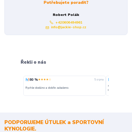
Potřebujete poradit?
Robert Polák
+420606494961
info@jackie-shop.cz
Řekli o nás
80 %
100 %
★★★★☆
★★★
5. srpna
nakupuji opakovan
Rychle dodáno a dobře zabaleno.
o stavu objednávky
PODPORUJEME ÚTULEK a SPORTOVNÍ
KYNOLOGIE.