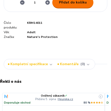
Přidat do košíku
Číslo
KRM14011
produktu:
Věk:
Adult
Značka:
Nature's Protection
Kompletní specifikace
Komentáře
0
Řekli o nás
Ověřený zákazník
✓
i
Přidáno 5. srpna
·
Heureka.cz
Doporučuje obchod
80 %
★★★★☆
Do