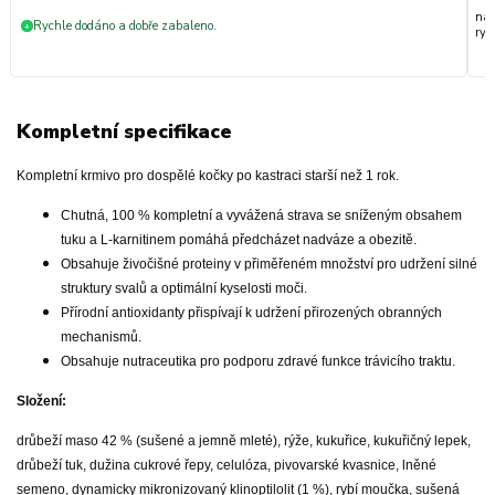
nak
Rychle dodáno a dobře zabaleno.
+
ryc
Kompletní specifikace
Kompletní krmivo pro dospělé kočky po kastraci starší než 1 rok.
Chutná, 100 % kompletní a vyvážená strava se sníženým obsahem
tuku a L-karnitinem pomáhá předcházet nadváze a obezitě.
Obsahuje živočišné proteiny v přiměřeném množství pro udržení silné
struktury svalů a optimální kyselosti moči.
Přírodní antioxidanty přispívají k udržení přirozených obranných
mechanismů.
Obsahuje nutraceutika pro podporu zdravé funkce trávicího traktu.
Složení:
drůbeží maso 42 % (sušené a jemně mleté), rýže, kukuřice, kukuřičný lepek,
drůbeží tuk, dužina cukrové řepy, celulóza, pivovarské kvasnice, lněné
semeno, dynamicky mikronizovaný klinoptilolit (1 %), rybí moučka, sušená