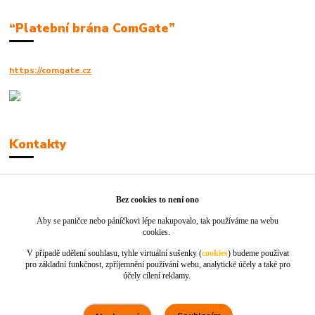
“Platební brána ComGate”
https://comgate.cz
Kontakty
Robert Polák
+420606494961
Bez cookies to není ono
Aby se paničce nebo páníčkovi lépe nakupovalo, tak používáme na webu
info@jackie-shop.cz
cookies.
V případě udělení souhlasu, tyhle virtuální sušenky (
cookies
) budeme používat
pro základní funkčnost, zpříjemnění používání webu, analytické účely a také pro
účely cílení reklamy.