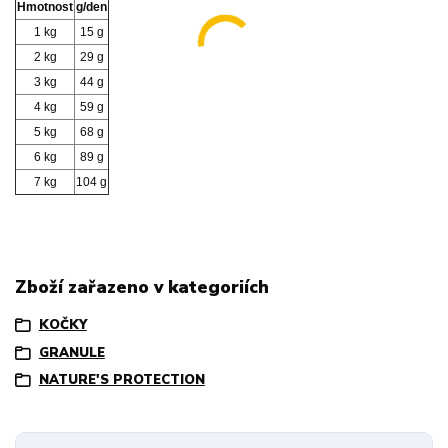
Hmotnost
g/den
1 kg
15 g
2 kg
29 g
3 kg
44 g
4 kg
59 g
5 kg
68 g
6 kg
89 g
7 kg
104 g
Zboží zařazeno v kategoriích
KOČKY
GRANULE
NATURE'S PROTECTION