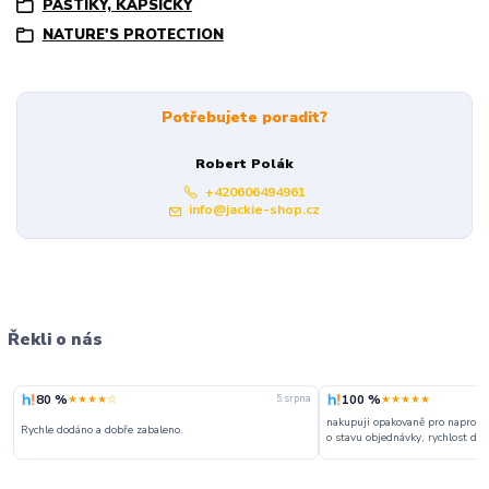
PAŠTIKY, KAPSIČKY
NATURE'S PROTECTION
Potřebujete poradit?
Robert Polák
+420606494961
info@jackie-shop.cz
Řekli o nás
80 %
100 %
★★★★☆
★★★★★
5. srpna
nakupuji opakovaně pro naprosto
Rychle dodáno a dobře zabaleno.
o stavu objednávky, rychlost dodá