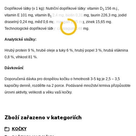
Doplňkové látky (v 1 kg): Nutriční doplňkové látky: vitamin D
156 m.j.,
3
vitamin E 101 mg, vitamin B
2,4 mg, biotin 0,31 mg, taurin 226,3 mg, jodid
1
draselný 0,24 mg, měď 0,6 mg, mangan 1,85 mg, zinek 15,65 mg.
Technologické doplňkové látky: cassiagum 148 mg.
Analytické složky:
Hrubý protein 9 %, hrubé oleje a tuky 6 %, hrubý popel 3 %, hrubá vláknina
0,8 %, vlhkost 81 %.
Dávkování
:
Doporučená dávka pro dospělou kočku o hmotnosti 3-5 kg je 2,5 – 3,5
kapsičky denně, rozdělte na 2 porce. Podávané množství krmiva přizpůsobte
úrovni aktivity, velikosti a věku vaší kočky.
Zboží zařazeno v kategoriích
KOČKY