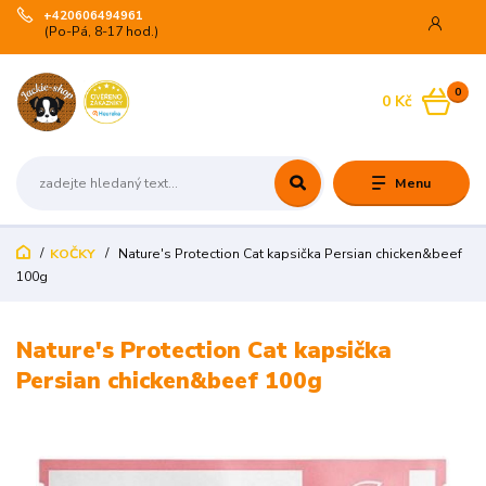
+420606494961
(Po-Pá, 8-17 hod.)
0
0 Kč
Menu
KOČKY
Nature's Protection Cat kapsička Persian chicken&beef
100g
Nature's Protection Cat kapsička
Persian chicken&beef 100g