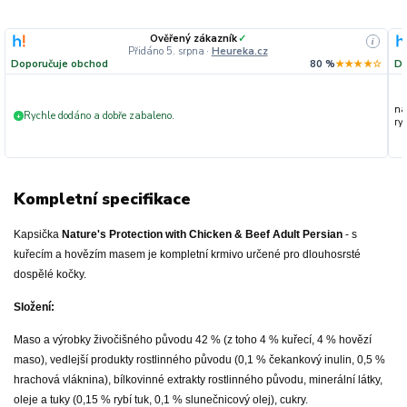
Ověřený zákazník
✓
i
Přidáno 5. srpna
·
Heureka.cz
Doporučuje obchod
80 %
★★★★☆
Do
na
Rychle dodáno a dobře zabaleno.
+
ryc
Kompletní specifikace
Kapsička
Nature's Protection with Chicken & Beef Adult Persian
- s
kuřecím a hovězím masem je kompletní krmivo určené pro dlouhosrsté
dospělé kočky.
Složení:
Maso a výrobky živočišného původu 42 % (z toho 4 % kuřecí, 4 % hovězí
maso), vedlejší produkty rostlinného původu (0,1 % čekankový inulin, 0,5 %
hrachová vláknina), bílkovinné extrakty rostlinného původu, minerální látky,
oleje a tuky (0,15 % rybí tuk, 0,1 % slunečnicový olej), cukry.