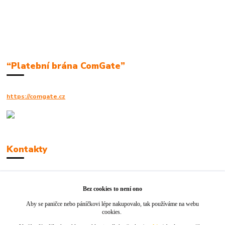
“Platební brána ComGate”
https://comgate.cz
Kontakty
Robert Polák
+420606494961
Bez cookies to není ono
Aby se paničce nebo páníčkovi lépe nakupovalo, tak používáme na webu
info@jackie-shop.cz
cookies.