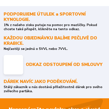
PODPORUJEME ÚTULEK a SPORTOVNÍ
KYNOLOGIE.
1% z našeho zisku putuje na pomoc pro mazlíčky. Pokud
chcete také přispět, klikněte na tento odkaz.
KAŽDOU OBJEDNÁVKU BALÍME PEČLIVĚ DO
KRABICE.
Nejčastěji se jedná o 5VVL nebo 7VVL.
ODKAZ ODSTOUPENÍ OD SMLOUVY
DÁREK NAVÍC JAKO PODĚKOVÁNÍ.
Stálý zákazník u nás dostává příležitostně dárek pro svého
zvířecího parťáka.