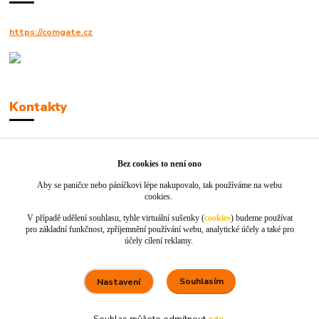
https://comgate.cz
Kontakty
Robert Polák
+420606494961
Bez cookies to není ono
Aby se paničce nebo páníčkovi lépe nakupovalo, tak používáme na webu
info@jackie-shop.cz
cookies.
V případě udělení souhlasu, tyhle virtuální sušenky (
cookies
) budeme používat
pro základní funkčnost, zpříjemnění používání webu, analytické účely a také pro
účely cílení reklamy.
Souhlasím
Nastavení
Vytvořeno na
Eshop-rychle.cz
Souhlas můžete odmítnout
zde
.
80 %
★★★★☆
100 %
★★★★★
5. srpna