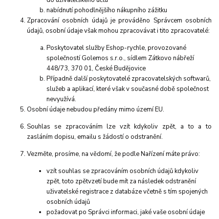
nabídnutí pohodlnějšího nákupního zážitku
Zpracování osobních údajů je prováděno Správcem osobních
údajů, osobní údaje však mohou zpracovávat i tito zpracovatelé:
Poskytovatel služby Eshop-rychle, provozované
společností Golemos s.r.o., sídlem Zátkovo nábřeží
448/73, 370 01, České Budějovice
Případně další poskytovatelé zpracovatelských softwarů,
služeb a aplikací, které však v současné době společnost
nevyužívá.
Osobní údaje
nebudou před
ány mimo území EU.
Souhlas se zpracováním lze vzít kdykoliv zpět, a to
a to
zasláním dopisu, emailu s žádostí o odstranění.
Vezměte, prosíme, na vědomí, že podle Nařízení máte právo:
vzít souhlas se zpracováním osobních údajů kdykoliv
zpět, toto zpětvzetí bude mít za následek
odstranění
uživatelské registrace z databáze včetně s tím spojených
osobních údajů
požadovat po Spr
ávci informaci, jaké vaše osobní údaje