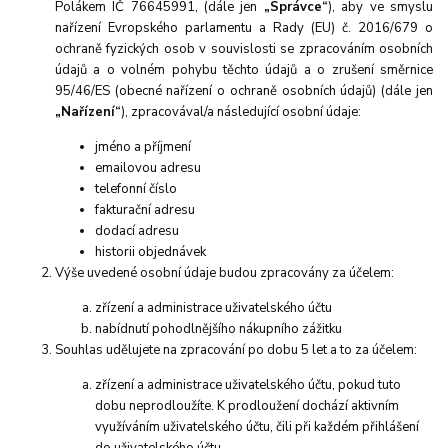
Polákem IČ 76645991
, (
dále jen
„Správce“
), aby ve smyslu
nařízení Evropského parlamentu a Rady (EU) č. 2016/679 o
ochraně fyzických osob v souvislosti se zpracováním osobních
údajů a o volném pohybu těchto údajů a o zrušení směrnice
95/46/ES (obecné nařízení o ochraně osobních údajů) (dále jen
„Nařízení“
), zpracovával/a následující osobní údaje:
jméno a příjmení
emailovou adresu
telefonní číslo
fakturační adresu
dodací adresu
historii objednávek
Výše uvedené osobní údaje budou zpracovány za účelem:
zřízení a administrace uživatelského účtu
nabídnutí pohodlnějšího nákupního zážitku
Souhlas udělujete na zpracování po dobu
5 let a
to za účelem:
zřízení a administrace uživatelského účtu, pokud tuto
dobu neprodloužíte. K prodloužení dochází aktivním
využíváním uživatelského účtu, čili při každém přihlášení
do uživatelského účtu