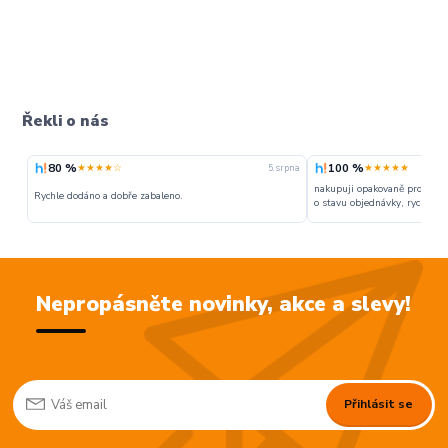
Řekli o nás
80 %
100 %
★★★★☆
★★★★★
5. srpna
nakupuji opakovaně pro napr
Rychle dodáno a dobře zabaleno.
o stavu objednávky, rychlost d
Nepropásněte novinky, akce a slevy!
Přihlásit se