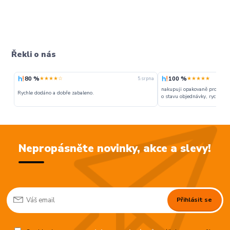
Řekli o nás
80 %
100 %
★★★★☆
★★★★★
5. srpna
nakupuji opakovaně pro napr
Rychle dodáno a dobře zabaleno.
o stavu objednávky, rychlost d
Nepropásněte novinky, akce a slevy!
Přihlásit se