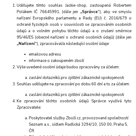
Udělujete tímto souhlas Jackie-shop,
zastoupená Robertem
Polákem IČ 76645991
, (
dále jen
„Správce“
), aby ve smyslu
nařízení Evropského parlamentu a Rady (EU) č. 2016/679 o
ochraně fyzických osob v souvislosti se zpracováním osobních
údajů a o volném pohybu těchto údajů a o zrušení směrnice
95/46/ES (obecné nařízení o ochraně osobních údajů) (dále jen
„Nařízení“
), zpracovával/a následující osobní údaje:
emailovou adresu
informace o zakoupeném zboží
Výše uvedené osobní údaje budou zpracovány za účelem:
zaslání dotazníků pro zjištění zákaznické spokojenosti
Souhlas udělujete na zpracování po dobu
60 dní a t
o za účelem:
zaslání dotazníků pro zjištění zákaznické spokojenosti
Ke zpracování těchto osobních údajů Správce využívá tyto
Zpracovatele:
Poskytovatel služby Zboží.cz, provozované společností
Seznam a.s., sídlem Radlická 3294/10, 150 00, Praha 5,
ČR