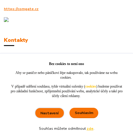
https://comgate.cz
Kontakty
Robert Polák
+420606494961
Bez cookies to není ono
Aby se paničce nebo páníčkovi lépe nakupovalo, tak používáme na webu
info@jackie-shop.cz
cookies.
V případě udělení souhlasu, tyhle virtuální sušenky (
cookies
) budeme používat
pro základní funkčnost, zpříjemnění používání webu, analytické účely a také pro
účely cílení reklamy.
Souhlasím
Nastavení
Vytvořeno na
Eshop-rychle.cz
Souhlas můžete odmítnout
zde
.
80 %
★★★★☆
100 %
★★★★★
5. srpna