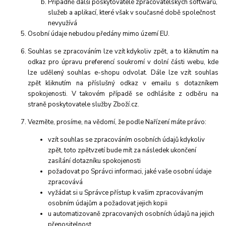
Případně další poskytovatelé zpracovatelských softwarů,
služeb a aplikací, které však v současné době společnost
nevyužívá
Osobní
údaje nebudou předány mimo území EU.
Souhlas se zpracováním lze vzít kdykoliv zpět, a to kliknutím na
odkaz pro úpravu preferencí soukromí v dolní části webu, kde
lze udělený souhlas e-shopu odvolat. Dále lze vzít souhlas
zpět kliknutím na příslušný odkaz v emailu s dotazníkem
spokojenosti. V takovém případě se odhlásíte z odběru na
straně poskytovatele služby Zboží.cz.
Vezměte, prosíme, na vědomí, že podle Nařízení máte právo:
vzít souhlas se z
pracováním osobních údajů kdykoliv
zpět, toto zpětvzetí bude mít za následek ukončení
zasílání dotazníku spokojenosti
požadovat po Správci informaci, jaké vaše osobní údaje
zpracovává
vyžádat si u Správce přístup k vašim zpracovávaným
osobním údajům a požadovat jejich kopii
u automatizovaně zpracovaných osobních údajů na jejich
přenositelnost