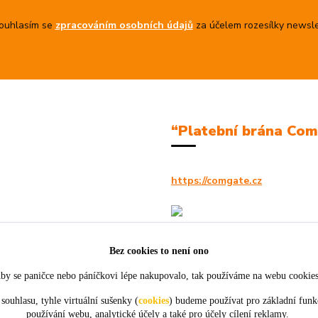
uhlasím se
zpracováním osobních údajů
za účelem rozesílky newsle
“Platební brána Co
https://comgate.cz
Bez cookies to není ono
by se paničce nebo páníčkovi lépe nakupovalo, tak používáme na webu cookie
souhlasu, tyhle virtuální sušenky (
cookies
) budeme používat pro základní funk
používání webu, analytické účely a také pro účely cílení reklamy.