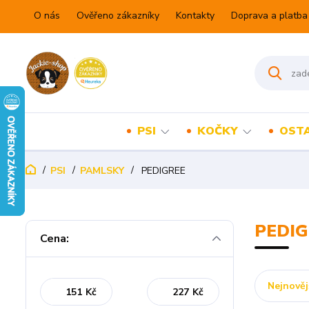
O nás
Ověřeno zákazníky
Kontakty
Doprava a platba
PSI
KOČKY
OSTA
PSI
PAMLSKY
PEDIGREE
PEDIG
Cena:
Nejnověj
Kč
Kč