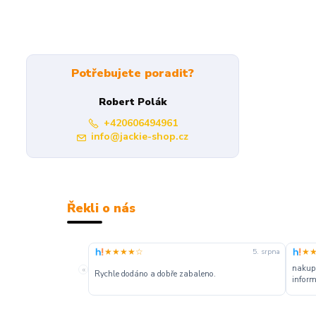
Potřebujete poradit?
Robert Polák
+420606494961
info@jackie-shop.cz
Řekli o nás
★★★★☆
★
5. srpna
nakupu
«
Rychle dodáno a dobře zabaleno.
inform