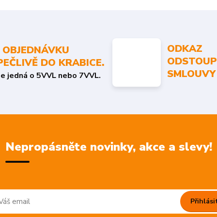
ODKAZ
 OBJEDNÁVKU
ODSTOUP
PEČLIVĚ DO KRABICE.
SMLOUVY
se jedná o 5VVL nebo 7VVL.
Nepropásněte novinky, akce a slevy!
Přihlási