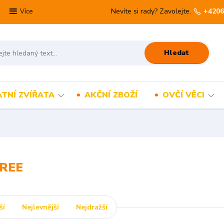
Nevíte si rady? Zavolejte.
+4206
Více
Hledat
TNÍ ZVÍŘATA
AKČNÍ ZBOŽÍ
OVČÍ VĚCI
REE
ší
Nejlevnější
Nejdražší