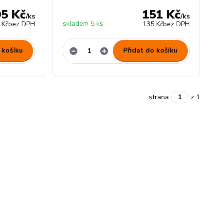
95 Kč
151 Kč
/
ks
/
ks
skladem 5 ks
 Kč
bez DPH
135 Kč
bez DPH
 košíku
Přidat do košíku
strana
z 1