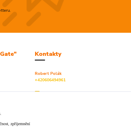
tteru.
mGate”
Kontakty
Robert Polák
+420606494961
info@jackie-shop.cz
s.
čnost, zpříjemnění