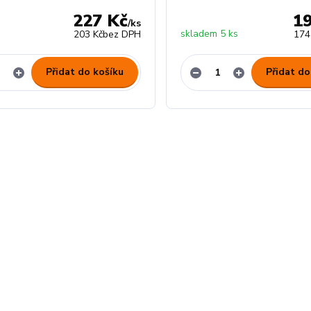
227 Kč
1
/
ks
z
skladem 5 ks
203 Kč
bez DPH
174
Přidat do košíku
Přidat do