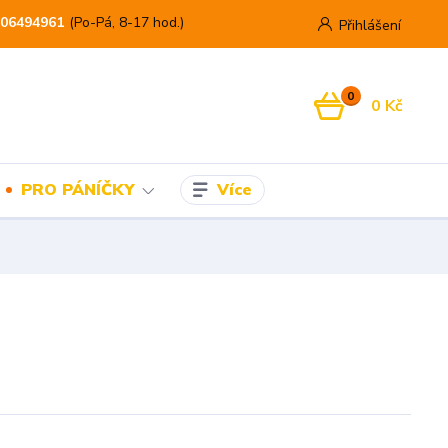
06494961
(Po-Pá, 8-17 hod.)
Přihlášení
0
0 Kč
Více
PRO PÁNÍČKY