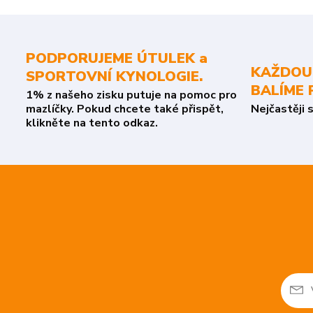
PODPORUJEME ÚTULEK a
KAŽDOU
SPORTOVNÍ KYNOLOGIE.
BALÍME 
1% z našeho zisku putuje na pomoc pro
mazlíčky. Pokud chcete také přispět,
Nejčastěji 
klikněte na tento odkaz.