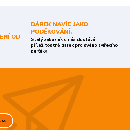
DÁREK NAVÍC JAKO
PODĚKOVÁNÍ.
ENÍ OD
Stálý zákazník u nás dostává
příležitostně dárek pro svého zvířecího
parťáka.
t se