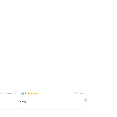
★★★★★
★★★★☆
21. července
17. července
»
ceny
slušná rychlost 