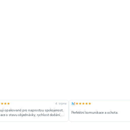
★★★★
★★★★★
4. srpna
ji opakovaně pro naprostou spokojenost,
Perfektní komunikace a ochota.
ace o stavu objednávky, rychlost dodání,....