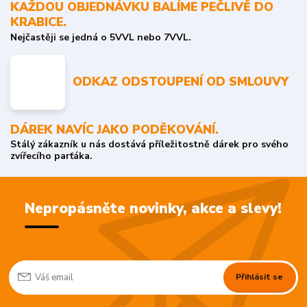
KAŽDOU OBJEDNÁVKU BALÍME PEČLIVĚ DO
KRABICE.
Nejčastěji se jedná o 5VVL nebo 7VVL.
ODKAZ ODSTOUPENÍ OD SMLOUVY
DÁREK NAVÍC JAKO PODĚKOVÁNÍ.
Stálý zákazník u nás dostává příležitostně dárek pro svého
zvířecího parťáka.
Nepropásněte novinky, akce a slevy!
Přihlásit se