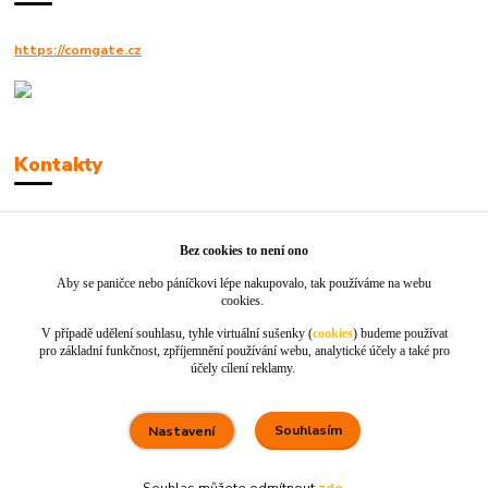
https://comgate.cz
Kontakty
Robert Polák
+420606494961
Bez cookies to není ono
Aby se paničce nebo páníčkovi lépe nakupovalo, tak používáme na webu
info@jackie-shop.cz
cookies.
V případě udělení souhlasu, tyhle virtuální sušenky (
cookies
) budeme používat
pro základní funkčnost, zpříjemnění používání webu, analytické účely a také pro
účely cílení reklamy.
Souhlasím
Nastavení
Vytvořeno na
Eshop-rychle.cz
Souhlas můžete odmítnout
zde
.
80 %
★★★★☆
100 %
★★★★★
5. srpna