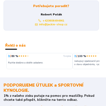
Potřebujete poradit?
Robert Polák
+420606494961
info@jackie-shop.cz
Řekli o nás
80 %
100 %
★★★★☆
★★★★★
5. srpna
nakupuji opakovaně pro napr
Rychle dodáno a dobře zabaleno.
o stavu objednávky, rychlost d
PODPORUJEME ÚTULEK a SPORTOVNÍ
KYNOLOGIE.
1% z našeho zisku putuje na pomoc pro mazlíčky. Pokud
chcete také přispět, klikněte na tento odkaz.