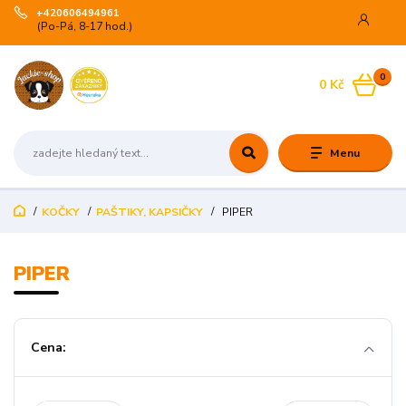
+420606494961
(Po-Pá, 8-17 hod.)
0
0 Kč
Menu
KOČKY
PAŠTIKY, KAPSIČKY
PIPER
PIPER
Cena: