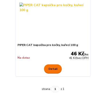
PIPER CAT kapsička pro kočky, kuřecí 100 g
46 Kč
/
ks
Na dotaz
41 Kč
bez DPH
Detail
strana
z 1