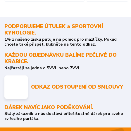
PODPORUJEME ÚTULEK a SPORTOVNÍ
KYNOLOGIE.
1% z našeho zisku putuje na pomoc pro mazlíčky. Pokud
chcete také přispět, klikněte na tento odkaz.
KAŽDOU OBJEDNÁVKU BALÍME PEČLIVĚ DO
KRABICE.
Nejčastěji se jedná o 5VVL nebo 7VVL.
ODKAZ ODSTOUPENÍ OD SMLOUVY
DÁREK NAVÍC JAKO PODĚKOVÁNÍ.
Stálý zákazník u nás dostává příležitostně dárek pro svého
zvířecího parťáka.