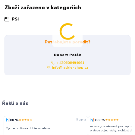
Zboží zařazeno v kategoriích
PSI
Potřebujete poradit?
Robert Polák
+420606494961
info@jackie-shop.cz
Řekli o nás
80 %
100 %
★★★★☆
★★★★★
5. srpna
nakupuji opakovaně pro naprosto
Rychle dodáno a dobře zabaleno.
o stavu objednávky, rychlost dodá