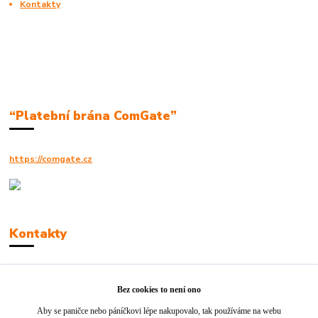
Kontakty
“Platební brána ComGate”
https://comgate.cz
Kontakty
Robert Polák
+420606494961
Bez cookies to není ono
Aby se paničce nebo páníčkovi lépe nakupovalo, tak používáme na webu
info@jackie-shop.cz