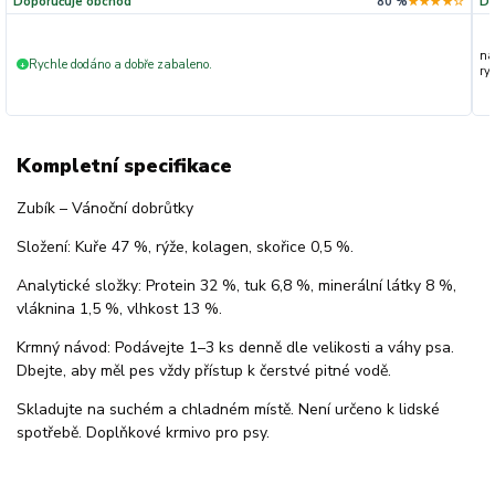
Doporučuje obchod
80 %
★★★★☆
Do
na
Rychle dodáno a dobře zabaleno.
+
ryc
Kompletní specifikace
Zubík – Vánoční dobrůtky
Složení: Kuře 47 %, rýže, kolagen, skořice 0,5 %.
Analytické složky: Protein 32 %, tuk 6,8 %, minerální látky 8 %,
vláknina 1,5 %, vlhkost 13 %.
Krmný návod: Podávejte 1–3 ks denně dle velikosti a váhy psa.
Dbejte, aby měl pes vždy přístup k čerstvé pitné vodě.
Skladujte na suchém a chladném místě. Není určeno k lidské
spotřebě. Doplňkové krmivo pro psy.