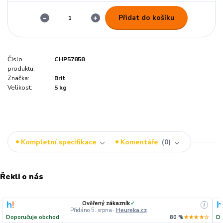
Přidat do košíku
Číslo
CHP57858
produktu:
Značka:
Brit
Velikost:
5 kg
Kompletní specifikace
Komentáře
0
Řekli o nás
Ověřený zákazník
✓
i
Přidáno 5. srpna
·
Heureka.cz
Doporučuje obchod
80 %
★★★★☆
Do