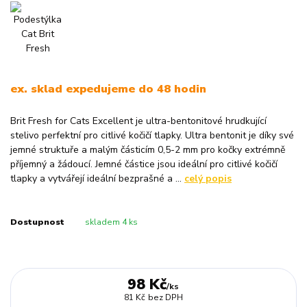
ex. sklad expedujeme do 48 hodin
Brit Fresh for Cats Excellent je ultra-bentonitové hrudkující
stelivo perfektní pro citlivé kočičí tlapky. Ultra bentonit je díky své
jemné struktuře a malým částicím 0,5-2 mm pro kočky extrémně
příjemný a žádoucí. Jemné částice jsou ideální pro citlivé kočičí
tlapky a vytvářejí ideální bezprašné a ...
celý popis
Dostupnost
skladem 4 ks
98 Kč
/
ks
81 Kč
bez DPH