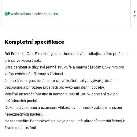
na
Rychle dodáno a dobře zabaleno.
+
ryc
Kompletní specifikace
Brit Fresh for Cats Excellent je ultra-bentonitové hrudkující stelivo perfektní
pro citlivé kočičí tlapky.
Ultra bentonit je díky své jemné struktuře a malým částicím 0,5-2 mm pro
kočky extrémně příjemný a žádoucí.
Jemné částice jsou ideální pro citlivé kočičí tlapky a vytvářejí ideální
bezprašné a přirozené prostředí pro vykonání denní potřeby.
Výtečné absorpční vlastnosti bentonitu zajistí 100 % pohlcení tekutin i
nežádoucích pachů.
Dokonalé vstřebání a uzamčení vlhkosti uvnitř hrudek zabrání množení
nebezpečných bakterií.
Nezapomeňte: Bentonitové stelivo je absolutně přírodní materiál šetrný k
životnímu prostředí.