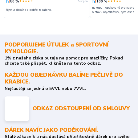
80 %
100 %
★★★★☆
★★★★★
5. srpna
nakupuji opakovaně pro naprosto
Rychle dodáno a dobře zabaleno.
o stavu objednávky, rychlost dodá
PODPORUJEME ÚTULEK a SPORTOVNÍ
KYNOLOGIE.
1% z našeho zisku putuje na pomoc pro mazlíčky. Pokud
chcete také přispět, klikněte na tento odkaz.
KAŽDOU OBJEDNÁVKU BALÍME PEČLIVĚ DO
KRABICE.
Nejčastěji se jedná o 5VVL nebo 7VVL.
ODKAZ ODSTOUPENÍ OD SMLOUVY
DÁREK NAVÍC JAKO PODĚKOVÁNÍ.
Stálý zákazník u nás dostává příležitostně dárek pro svého