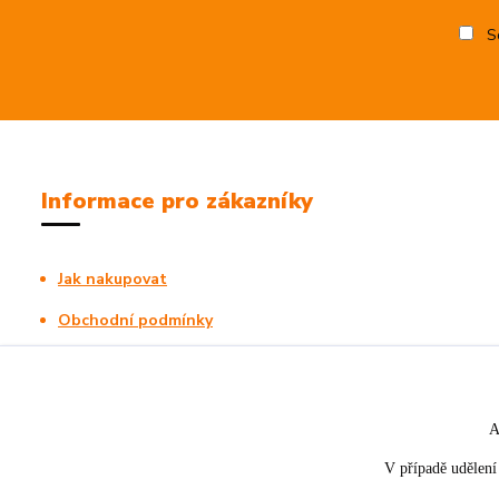
So
Informace pro zákazníky
Jak nakupovat
Obchodní podmínky
Kontakty
A
V případě udělení 