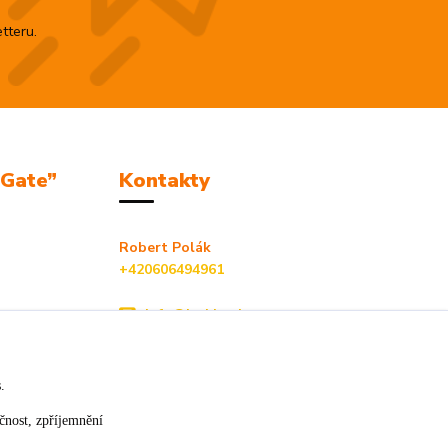
tteru.
mGate”
Kontakty
Robert Polák
+420606494961
info@jackie-shop.cz
s.
čnost, zpříjemnění