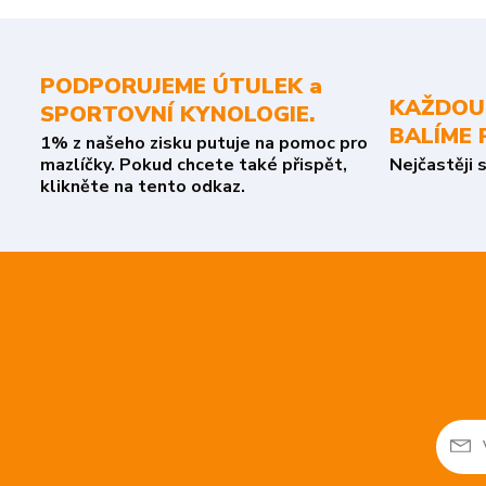
PODPORUJEME ÚTULEK a
KAŽDOU
SPORTOVNÍ KYNOLOGIE.
BALÍME 
1% z našeho zisku putuje na pomoc pro
mazlíčky. Pokud chcete také přispět,
Nejčastěji 
klikněte na tento odkaz.