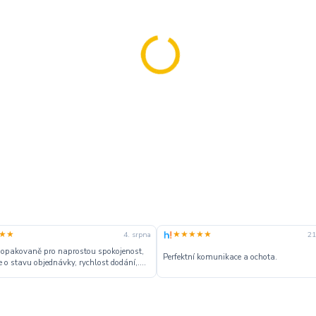
★★
★★★★★
4. srpna
21
 opakovaně pro naprostou spokojenost,
Perfektní komunikace a ochota.
 o stavu objednávky, rychlost dodání,....