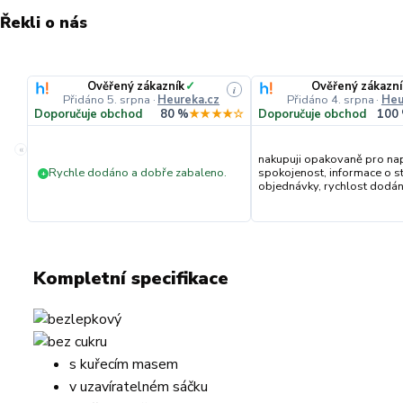
Řekli o nás
Ověřený zákazník
✓
Ověřený zákazní
i
Přidáno 5. srpna
·
Heureka.cz
Přidáno 4. srpna
·
Heu
Doporučuje obchod
80 %
★★★★☆
Doporučuje obchod
100
«
nakupuji opakovaně pro na
Rychle dodáno a dobře zabaleno.
spokojenost, informace o s
+
objednávky, rychlost dodání,
Kompletní specifikace
s kuřecím masem
v uzavíratelném sáčku