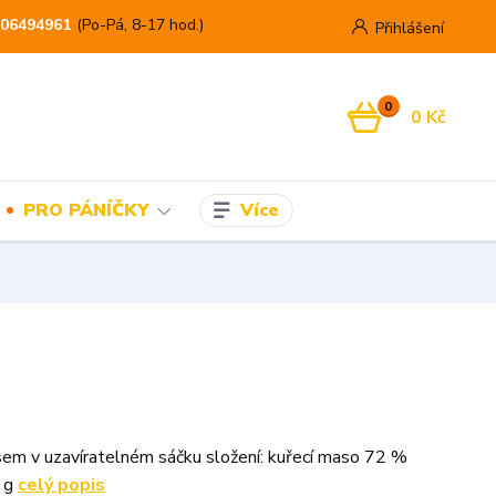
06494961
(Po-Pá, 8-17 hod.)
Přihlášení
0
0 Kč
Více
PRO PÁNÍČKY
em v uzavíratelném sáčku složení: kuřecí maso 72 %
 g
celý popis