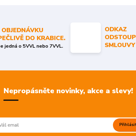
ODKAZ
 OBJEDNÁVKU
ODSTOUP
PEČLIVĚ DO KRABICE.
SMLOUVY
se jedná o 5VVL nebo 7VVL.
Nepropásněte novinky, akce a slevy!
Přihlási