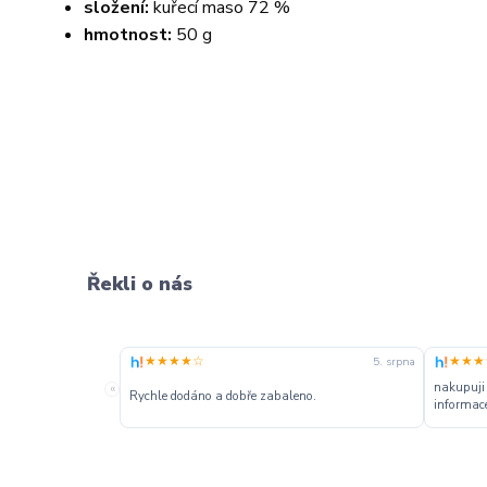
složení:
kuřecí maso 72 %
hmotnost:
50 g
Řekli o nás
★★★★☆
★★★
5. srpna
nakupuji
«
Rychle dodáno a dobře zabaleno.
informace