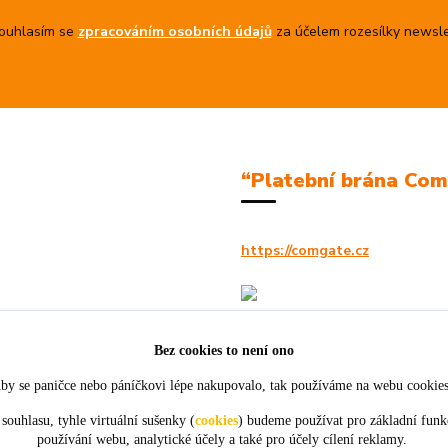
uhlasím se
zpracováním osobních údajů
za účelem rozesílky newsle
“Platební brána Co
https://comgate.cz
Bez cookies to není ono
by se paničce nebo páníčkovi lépe nakupovalo, tak používáme na webu cookie
souhlasu, tyhle virtuální sušenky (
cookies
) budeme používat pro základní funk
používání webu, analytické účely a také pro účely cílení reklamy.