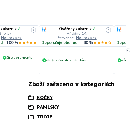
 zákazník
✓
Ověřený zákazník
✓
i
i
áno 17.
Přidáno 14.
·
Heureka.cz
července
·
Heureka.cz
č
od
100 %
★★★★★
Doporučuje obchod
80 %
★★★★☆
Doporuču
»
šíře sortimentu
+
slušná rychlost dodání
vše v p
+
+
Zboží zařazeno v kategoriích
KOČKY
PAMLSKY
TRIXIE