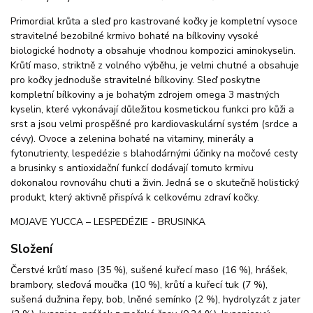
Primordial krůta a sleď pro kastrované kočky je kompletní vysoce
stravitelné bezobilné krmivo bohaté na bílkoviny vysoké
biologické hodnoty a obsahuje vhodnou kompozici aminokyselin.
Krůtí maso, striktně z volného výběhu, je velmi chutné a obsahuje
pro kočky jednoduše stravitelné bílkoviny. Sleď poskytne
kompletní bílkoviny a je bohatým zdrojem omega 3 mastných
kyselin, které vykonávají důležitou kosmetickou funkci pro kůži a
srst a jsou velmi prospěšné pro kardiovaskulární systém (srdce a
cévy). Ovoce a zelenina bohaté na vitaminy, minerály a
fytonutrienty, lespedézie s blahodárnými účinky na močové cesty
a brusinky s antioxidační funkcí dodávají tomuto krmivu
dokonalou rovnováhu chuti a živin. Jedná se o skutečně holistický
produkt, který aktivně přispívá k celkovému zdraví kočky.
MOJAVE YUCCA – LESPEDÉZIE - BRUSINKA
Složení
Čerstvé krůtí maso (35 %), sušené kuřecí maso (16 %), hrášek,
brambory, sleďová moučka (10 %), krůtí a kuřecí tuk (7 %),
sušená dužnina řepy, bob, lněné semínko (2 %), hydrolyzát z jater