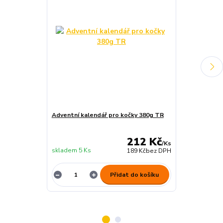
Adventní kalendář pro kočky 380g TR
Adventní kal
masové poch
212 Kč
/
Ks
skladem 5 Ks
skladem 3 Ks
189 Kč
bez DPH
Přidat do košíku