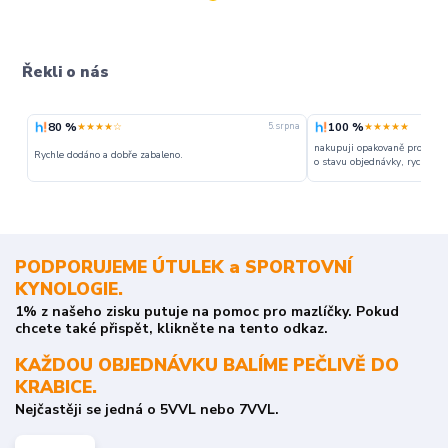
Řekli o nás
80 %
100 %
★★★★☆
★★★★★
5. srpna
nakupuji opakovaně pro napr
Rychle dodáno a dobře zabaleno.
o stavu objednávky, rychlost d
PODPORUJEME ÚTULEK a SPORTOVNÍ
KYNOLOGIE.
1% z našeho zisku putuje na pomoc pro mazlíčky. Pokud
chcete také přispět, klikněte na tento odkaz.
KAŽDOU OBJEDNÁVKU BALÍME PEČLIVĚ DO
KRABICE.
Nejčastěji se jedná o 5VVL nebo 7VVL.