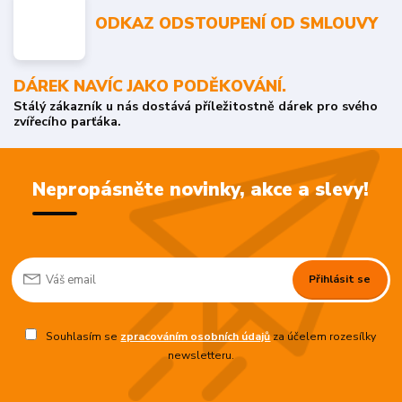
ODKAZ ODSTOUPENÍ OD SMLOUVY
DÁREK NAVÍC JAKO PODĚKOVÁNÍ.
Stálý zákazník u nás dostává příležitostně dárek pro svého
zvířecího parťáka.
Nepropásněte novinky, akce a slevy!
Přihlásit se
Souhlasím se
zpracováním osobních údajů
za účelem rozesílky
newsletteru.