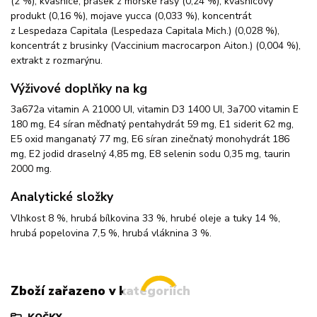
(2 %), kvasnice, prášek z mořské řasy (0,24 %), kvasnicový
produkt (0,16 %), mojave yucca (0,033 %), koncentrát
z Lespedaza Capitala (Lespedaza Capitala Mich.) (0,028 %),
koncentrát z brusinky (Vaccinium macrocarpon Aiton.) (0,004 %),
extrakt z rozmarýnu.
Výživové doplňky na kg
3a672a vitamin A 21000 UI, vitamin D3 1400 UI, 3a700 vitamin E
180 mg, E4 síran měďnatý pentahydrát 59 mg, E1 siderit 62 mg,
E5 oxid manganatý 77 mg, E6 síran zinečnatý monohydrát 186
mg, E2 jodid draselný 4,85 mg, E8 selenin sodu 0,35 mg, taurin
2000 mg.
Analytické složky
Vlhkost 8 %, hrubá bílkovina 33 %, hrubé oleje a tuky 14 %,
hrubá popelovina 7,5 %, hrubá vláknina 3 %.
Zboží zařazeno v kategoriích