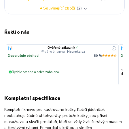
Související zboží
2
Řekli o nás
Ověřený zákazník
✓
i
Přidáno 5. srpna
·
Heureka.cz
Doporučuje obchod
80 %
★★★★☆
Dopo
nakup
Rychle dodáno a dobře zabaleno.
+
objedn
Kompletní specifikace
Kompletní krmivo pro kastrované kočky. Kočičí jídelníček
neobsahuje žádné uhlohydráty, protože kočky jsou přísní
masožravci a skvělí predátoři, kteří se vždy živili čerstvým masem
a čerstvými rybami. Primordial s krůtou a sleděm.