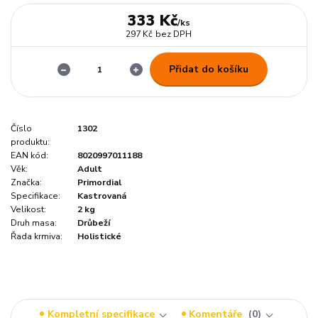
333 Kč
/
ks
297 Kč
bez DPH
Přidat do košíku
Číslo
1302
produktu:
EAN kód:
8020997011188
Věk:
Adult
Značka:
Primordial
Specifikace:
Kastrovaná
Velikost:
2 kg
Druh masa:
Drůbeží
Řada krmiva:
Holistické
Kompletní specifikace
Komentáře
0