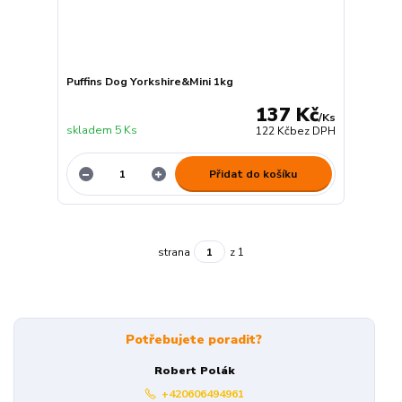
Puffins Dog Yorkshire&Mini 1kg
137 Kč
/
Ks
skladem 5 Ks
122 Kč
bez DPH
Přidat do košíku
strana
z 1
Potřebujete poradit?
Robert Polák
+420606494961