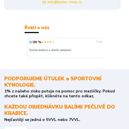
info@jackie-shop.cz
Řekli o nás
80 %
100 %
★★★★☆
★
5. srpna
nakupuji opak
Rychle dodáno a dobře zabaleno.
o stavu objedn
PODPORUJEME ÚTULEK a SPORTOVNÍ
KYNOLOGIE.
1% z našeho zisku putuje na pomoc pro mazlíčky. Pokud
chcete také přispět, klikněte na tento odkaz.
KAŽDOU OBJEDNÁVKU BALÍME PEČLIVĚ DO
KRABICE.
Nejčastěji se jedná o 5VVL nebo 7VVL.