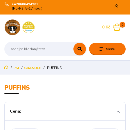
+420606494961
(Po-Pá, 8-17 hod.)
0
0 Kč
Menu
PSI
GRANULE
PUFFINS
PUFFINS
Cena: