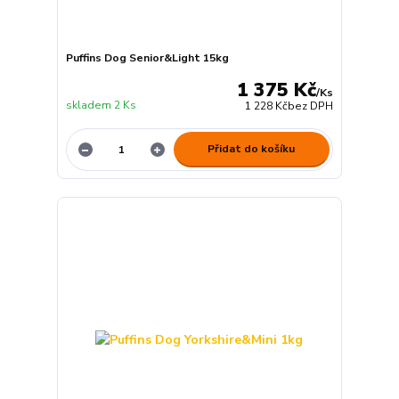
Puffins Dog Senior&Light 15kg
1 375 Kč
/
Ks
skladem 2 Ks
1 228 Kč
bez DPH
Přidat do košíku