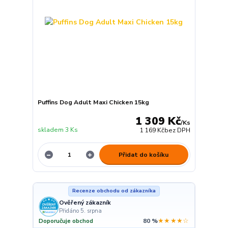
Puffins Dog Adult Maxi Chicken 15kg
1 309 Kč
/
Ks
skladem 3 Ks
1 169 Kč
bez DPH
Přidat do košíku
Recenze obchodu od zákazníka
Ověřený zákazník
Přidáno 5. srpna
★★★★☆
Doporučuje obchod
80 %