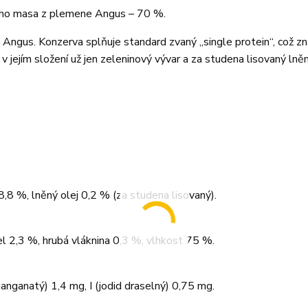
zího masa z plemene Angus – 70 %.
ngus. Konzerva splňuje standard zvaný „single protein“, což z
 jejím složení už jen zeleninový vývar a za studena lisovaný lněn
8 %, lněný olej 0,2 % (za studena lisovaný).
el 2,3 %, hrubá vláknina 0,3 %, vlhkost 75 %.
anganatý) 1,4 mg, I (jodid draselný) 0,75 mg.