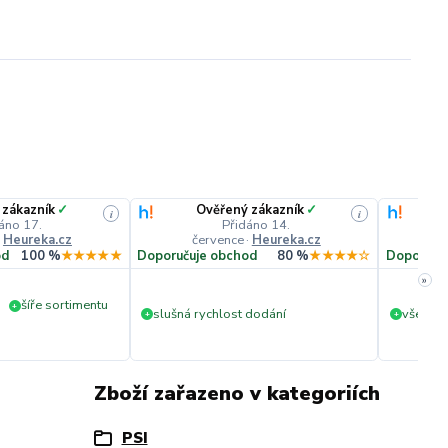
 zákazník
✓
Ověřený zákazník
✓
i
i
áno 17.
Přidáno 14.
·
Heureka.cz
července
·
Heureka.cz
č
od
100 %
★★★★★
Doporučuje obchod
80 %
★★★★☆
Doporuču
»
šíře sortimentu
+
slušná rychlost dodání
vše v p
+
+
Zboží zařazeno v kategoriích
PSI