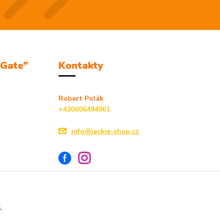
mGate”
Kontakty
Robert Polák
+420606494961
info@jackie-shop.cz
s.
Vytvořeno na
Eshop-rychle.cz