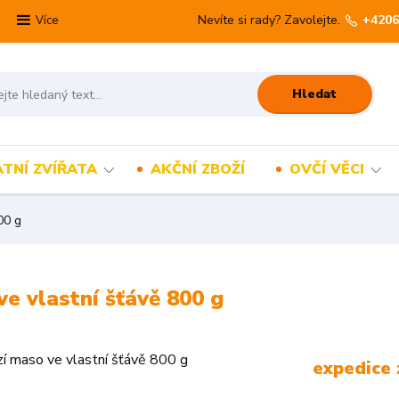
Nevíte si rady? Zavolejte.
+4206
Více
Hledat
TNÍ ZVÍŘATA
AKČNÍ ZBOŽÍ
OVČÍ VĚCI
00 g
 vlastní šťávě 800 g
expedice 