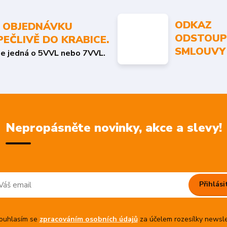
ODKAZ
 OBJEDNÁVKU
ODSTOUP
PEČLIVĚ DO KRABICE.
SMLOUVY
se jedná o 5VVL nebo 7VVL.
Nepropásněte novinky, akce a slevy!
Přihlási
uhlasím se
zpracováním osobních údajů
za účelem rozesílky newsle