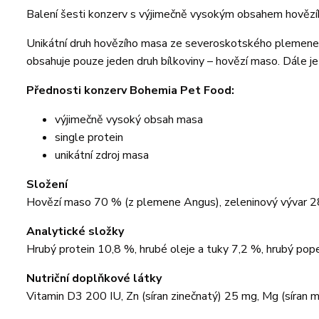
Balení šesti konzerv s výjimečně vysokým obsahem hově
Unikátní druh hovězího masa ze severoskotského plemene A
obsahuje pouze jeden druh bílkoviny – hovězí maso. Dále je v
Přednosti konzerv Bohemia Pet Food:
výjimečně vysoký obsah masa
single protein
unikátní zdroj masa
Složení
Hovězí maso 70 % (z plemene Angus), zeleninový vývar 28,
Analytické složky
Hrubý protein 10,8 %, hrubé oleje a tuky 7,2 %, hrubý pop
Nutriční doplňkové látky
Vitamin D3 200 IU, Zn (síran zinečnatý) 25 mg, Mg (síran m