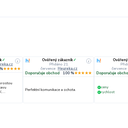
k
✓
Ověřený zákazník
✓
Ověřený
i
i
reka.cz
Přidáno 21.
Přid
července
·
Heureka.cz
července
 %
★★★★★
Doporučuje obchod
100 %
★★★★★
Doporučuje obch
prostou
ceny
tavu
+
Perfektní komunikace a ochota.
....
rychlost
+