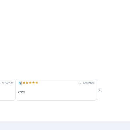
★★★★★
★★★★☆
. července
17. července
»
ceny
slušná rychlost dod