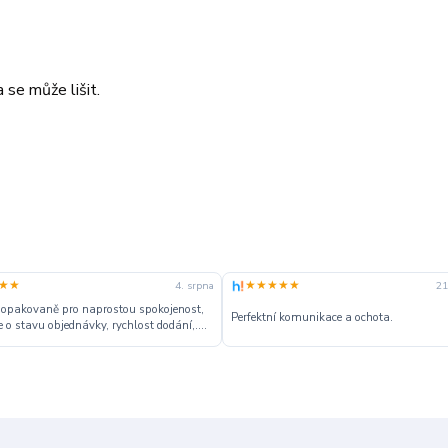
 se může lišit.
★★
★★★★★
4. srpna
21
 opakovaně pro naprostou spokojenost,
Perfektní komunikace a ochota.
 o stavu objednávky, rychlost dodání,....