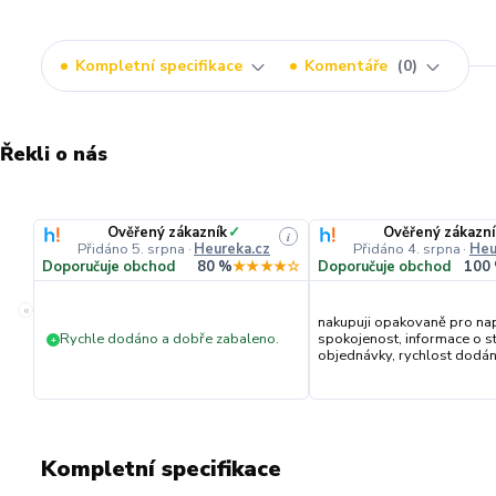
Kompletní specifikace
Komentáře
0
Řekli o nás
Ověřený zákazník
✓
Ověřený zákazní
i
Přidáno 5. srpna
·
Heureka.cz
Přidáno 4. srpna
·
Heu
Doporučuje obchod
80 %
★★★★☆
Doporučuje obchod
100
«
nakupuji opakovaně pro na
Rychle dodáno a dobře zabaleno.
spokojenost, informace o s
+
objednávky, rychlost dodání,
Kompletní specifikace