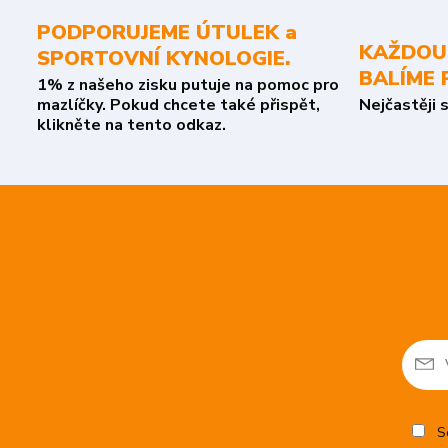
PODPORUJEME ÚTULEK a
KAŽDOU
SPORTOVNÍ KYNOLOGIE.
BALÍME 
1% z našeho zisku putuje na pomoc pro
mazlíčky. Pokud chcete také přispět,
Nejčastěji 
klikněte na tento odkaz.
So