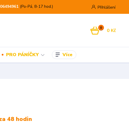
06494961
(Po-Pá, 8-17 hod.)
Přihlášení
0
0 Kč
Více
PRO PÁNÍČKY
za 48 hodin