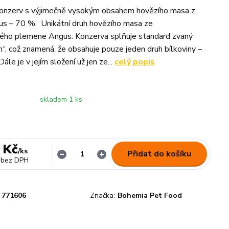
 konzerv s výjimečně vysokým obsahem hovězího masa z
s – 70 %. Unikátní druh hovězího masa ze
ého plemene Angus. Konzerva splňuje standard zvaný
in“, což znamená, že obsahuje pouze jeden druh bílkoviny –
ále je v jejím složení už jen ze...
celý popis
skladem 1 ks
 Kč
/
ks
Přidat do košíku
bez DPH
771606
Značka:
Bohemia Pet Food