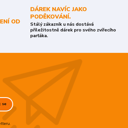
DÁREK NAVÍC JAKO
PODĚKOVÁNÍ.
ENÍ OD
Stálý zákazník u nás dostává
příležitostně dárek pro svého zvířecího
parťáka.
t se
tteru.