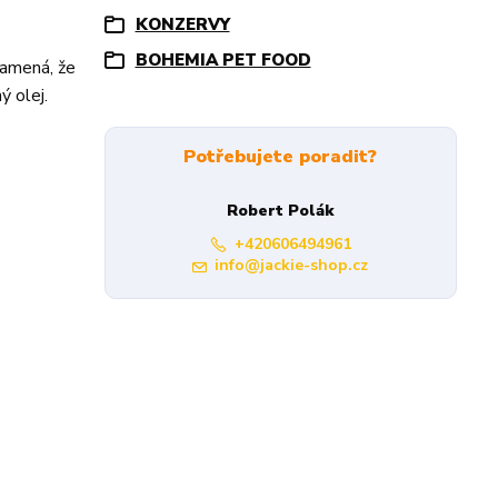
KONZERVY
BOHEMIA PET FOOD
namená, že
ý olej.
Potřebujete poradit?
Robert Polák
+420606494961
info@jackie-shop.cz