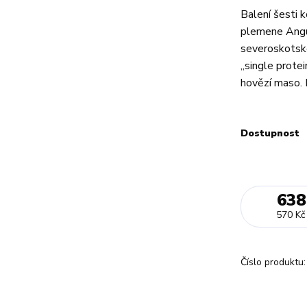
Balení šesti
plemene Angu
severoskotsk
„single prote
hovězí maso. D
Dostupnost
638
570 Kč
Číslo produktu: