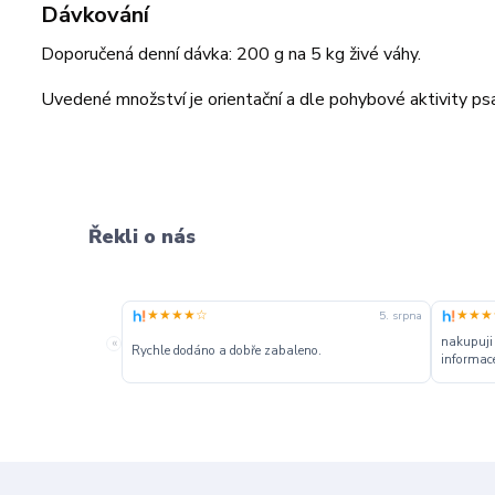
Dávkování
Doporučená denní dávka: 200 g na 5 kg živé váhy.
Uvedené množství je orientační a dle pohybové aktivity psa
Řekli o nás
★★★★☆
★★★
5. srpna
nakupuji
«
Rychle dodáno a dobře zabaleno.
informace