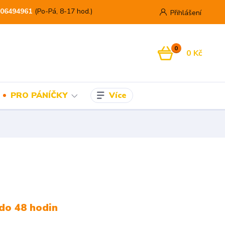
06494961
(Po-Pá, 8-17 hod.)
Přihlášení
0
0 Kč
Více
PRO PÁNÍČKY
do 48 hodin