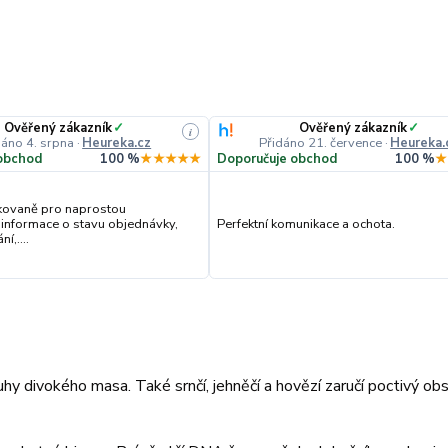
Ověřený zákazník
✓
Ověřený zákazník
✓
i
dáno 4. srpna
·
Heureka.cz
Přidáno 21. července
·
Heureka.
obchod
100 %
★★★★★
Doporučuje obchod
100 %
★
kovaně pro naprostou
 informace o stavu objednávky,
Perfektní komunikace a ochota.
í,....
hy divokého masa. Také srnčí, jehněčí a hovězí zaručí poctivý ob