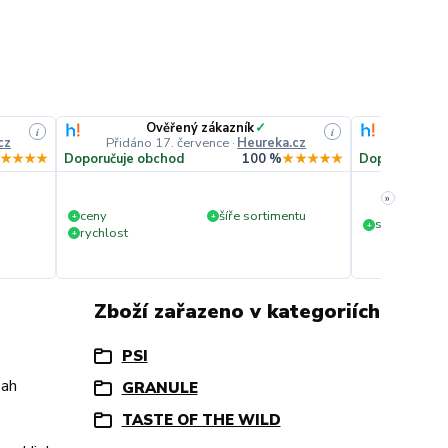
Ověřený zákazník
✓
O
i
i
cz
Přidáno 17. července
·
Heureka.cz
Přidáno
★★★★
Doporučuje obchod
100 %
★★★★★
Doporučuje o
»
ceny
šíře sortimentu
+
+
slušná rychl
+
rychlost
+
Zboží zařazeno v kategoriích
PSI
sah
GRANULE
TASTE OF THE WILD