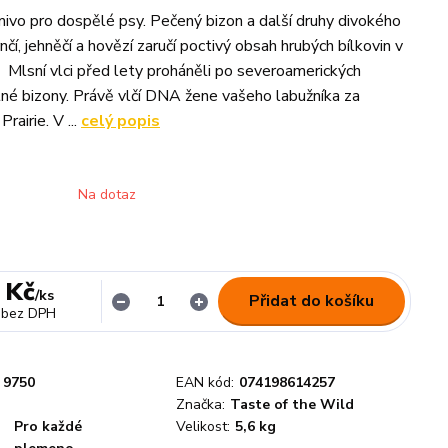
ivo pro dospělé psy. Pečený bizon a další druhy divokého
čí, jehněčí a hovězí zaručí poctivý obsah hrubých bílkovin v
 Mlsní vlci před lety proháněli po severoamerických
tné bizony. Právě vlčí DNA žene vašeho labužníka za
rairie. V ...
celý popis
Na dotaz
 Kč
/
ks
Přidat do košíku
bez DPH
9750
EAN kód:
074198614257
Značka:
Taste of the Wild
Pro každé
Velikost:
5,6 kg