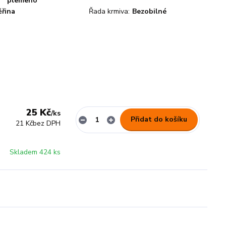
plemeno
ěřina
Řada krmiva:
Bezobilné
25 Kč
/
ks
Přidat do košíku
21 Kč
bez DPH
Skladem 424 ks