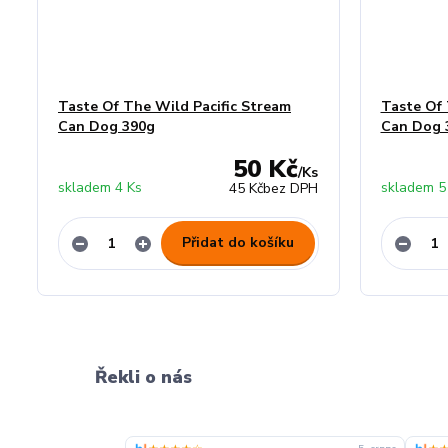
Taste Of The Wild Pacific Stream
Taste Of 
Can Dog 390g
Can Dog 
50 Kč
/
Ks
skladem 4 Ks
skladem 5
45 Kč
bez DPH
Přidat do košíku
Řekli o nás