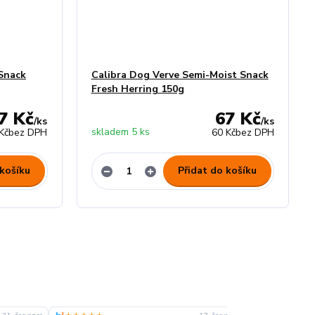
Snack
Calibra Dog Verve Semi-Moist Snack
Fresh Herring 150g
7 Kč
67 Kč
/
ks
/
ks
skladem 5 ks
Kč
bez DPH
60 Kč
bez DPH
 košíku
Přidat do košíku