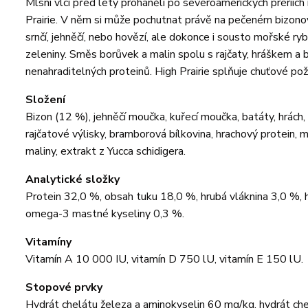
Mlsní vlci před lety proháněli po severoamerických prérií
Prairie. V něm si může pochutnat právě na pečeném bizonov
srnčí, jehněčí, nebo hovězí, ale dokonce i sousto mořské ryb
zeleniny. Směs borůvek a malin spolu s rajčaty, hráškem a ba
nenahraditelných proteinů. High Prairie splňuje chuťové po
Složení
Bizon (12 %), jehněčí moučka, kuřecí moučka, batáty, hrách,
rajčatové výlisky, bramborová bílkovina, hrachový protein, 
maliny, extrakt z Yucca schidigera.
Analytické složky
Protein 32,0 %, obsah tuku 18,0 %, hrubá vláknina 3,0 %,
omega-3 mastné kyseliny 0,3 %.
Vitamíny
Vitamín A 10 000 IU, vitamín D 750 lU, vitamín E 150 lU.
Stopové prvky
Hydrát chelátu železa a aminokyselin 60 mg/kg, hydrát ch