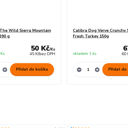
The Wild Sierra Mountain
Calibra Dog Verve Crunchy 
390 g
Fresh Turkey 150g
50 Kč
6
/
Ks
 Ks
skladem 1 ks
45 Kč
bez DPH
60 
Přidat do košíku
Přidat do