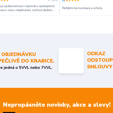
★★★★
★★★★★
4. srpna
ji opakovaně pro naprostou spokojenost,
Perfektní komunikace a ochota.
ace o stavu objednávky, rychlost dodání,....
ODKAZ
 OBJEDNÁVKU
ODSTOUP
PEČLIVĚ DO KRABICE.
SMLOUVY
se jedná o 5VVL nebo 7VVL.
Nepropásněte novinky, akce a slevy!