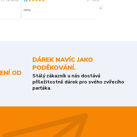
★★★★★
★★★★☆
21. července
17. července
»
ceny
slušná rychlost 
DÁREK NAVÍC JAKO
PODĚKOVÁNÍ.
ENÍ OD
Stálý zákazník u nás dostává
příležitostně dárek pro svého zvířecího
parťáka.