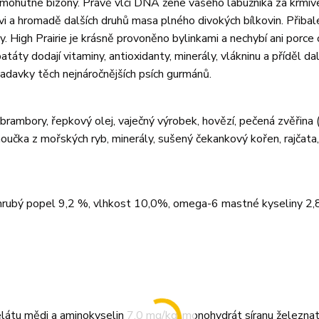
ch mohutné bizony. Právě vlčí DNA žene vašeho labužníka za krmi
i a hromadě dalších druhů masa plného divokých bílkovin. Přibal
y. High Prairie je krásně provoněno bylinkami a nechybí ani porce
táty dodají vitaminy, antioxidanty, minerály, vlákninu a příděl dal
žadavky těch nejnáročnějších psích gurmánů.
 brambory, řepkový olej, vaječný výrobek, hovězí, pečená zvěřina 
moučka z mořských ryb, minerály, sušený čekankový kořen, rajčata,
 hrubý popel 9,2 %, vlhkost 10,0%, omega-6 mastné kyseliny 2,
elátu mědi a aminokyselin 7,0 mg/kg, monohydrát síranu železn