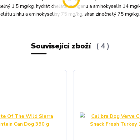
selný 1,5 mg/kg, hydrát chelátu manganu a aminokyselin 14 mg/k
látu zinku a aminokyseliny 75 mg/kg, síran zinečnatý 75 mg/kg,
Související zboží
4