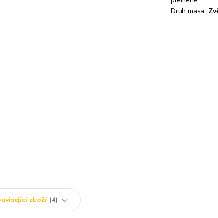
plemene:
Druh masa:
Zv
uvisející zboží
4