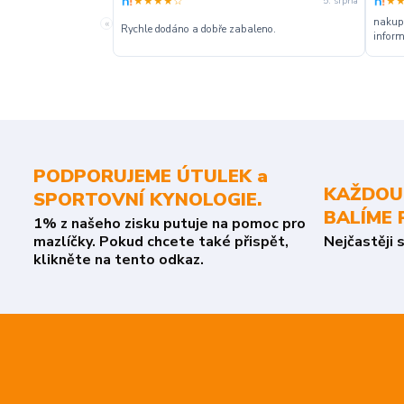
★★★★☆
★
5. srpna
nakupu
«
Rychle dodáno a dobře zabaleno.
inform
PODPORUJEME ÚTULEK a
KAŽDOU
SPORTOVNÍ KYNOLOGIE.
BALÍME 
1% z našeho zisku putuje na pomoc pro
mazlíčky. Pokud chcete také přispět,
Nejčastěji 
klikněte na tento odkaz.