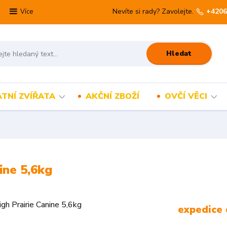
Nevíte si rady? Zavolejte.
+4206
Více
Hledat
TNÍ ZVÍŘATA
AKČNÍ ZBOŽÍ
OVČÍ VĚCI
ine 5,6kg
expedice 