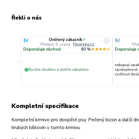
Řekli o nás
Ověřený zákazník
✓
i
Přidáno 5. srpna
·
Heureka.cz
Při
Doporučuje obchod
80 %
★★★★☆
Doporučuje 
«
nakupuji opa
Rychle dodáno a dobře zabaleno.
spokojenost,
+
rychlost dodán
Kompletní specifikace
Kompletní krmivo pro dospělé psy. Pečený bizon a další dru
hrubých bílkovin v tomto krmivu.