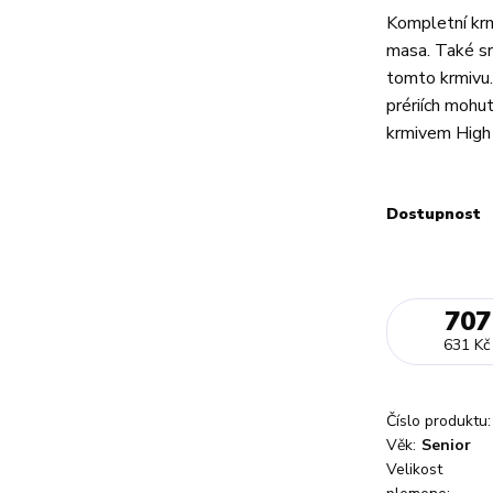
Kompletní krm
masa. Také srn
tomto krmivu.
prériích mohu
krmivem High P
Dostupnost
707
631 Kč
Číslo produktu:
Věk:
Senior
Velikost