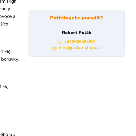
vem High
eno je
 ovoce a
Potřebujete poradit?
ších
Robert Polák
+420606494961
info@jackie-shop.cz
(4 %),
 borůvky,
8 %,
atého 60