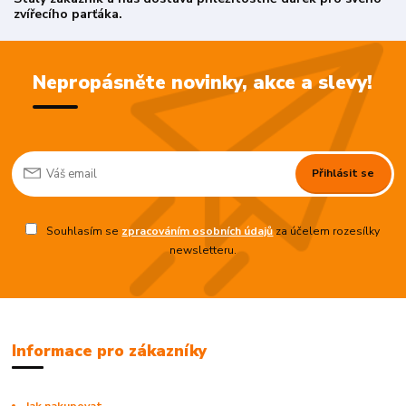
zvířecího parťáka.
Nepropásněte novinky, akce a slevy!
Přihlásit se
Souhlasím se
zpracováním osobních údajů
za účelem rozesílky
newsletteru.
Informace pro zákazníky
Jak nakupovat