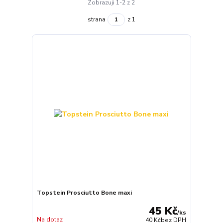
Zobrazuji 1-2 z 2
strana
z 1
Topstein Prosciutto Bone maxi
45 Kč
/
ks
Na dotaz
40 Kč
bez DPH