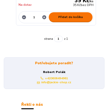
39 Kč
/
ks
Na dotaz
35 Kč
bez DPH
Přidat do košíku
strana
z 1
Potřebujete poradit?
Robert Polák
+420606494961
info@jackie-shop.cz
Řekli o nás