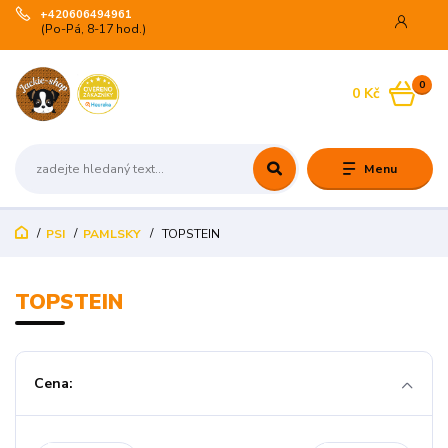
+420606494961
(Po-Pá, 8-17 hod.)
0
0 Kč
Menu
PSI
PAMLSKY
TOPSTEIN
TOPSTEIN
Cena: