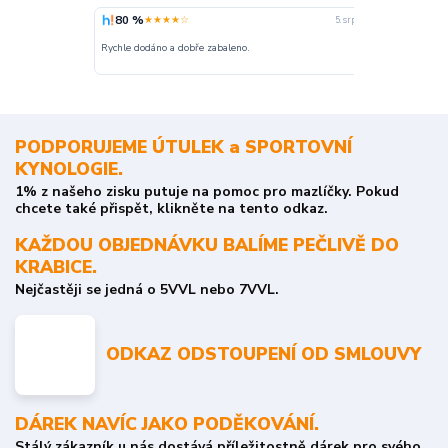
80 %
100 %
★★★★☆
★
5. srpna
nakupuji opak
Rychle dodáno a dobře zabaleno.
o stavu objedn
PODPORUJEME ÚTULEK a SPORTOVNÍ
KYNOLOGIE.
1% z našeho zisku putuje na pomoc pro mazlíčky. Pokud
chcete také přispět, klikněte na tento odkaz.
KAŽDOU OBJEDNÁVKU BALÍME PEČLIVĚ DO
KRABICE.
Nejčastěji se jedná o 5VVL nebo 7VVL.
ODKAZ ODSTOUPENÍ OD SMLOUVY
DÁREK NAVÍC JAKO PODĚKOVÁNÍ.
Stálý zákazník u nás dostává příležitostně dárek pro svého