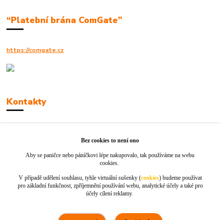
“Platební brána ComGate”
https://comgate.cz
Kontakty
Robert Polák
+420606494961
Bez cookies to není ono
Aby se paničce nebo páníčkovi lépe nakupovalo, tak používáme na webu
info@jackie-shop.cz
cookies.
V případě udělení souhlasu, tyhle virtuální sušenky (
cookies
) budeme používat
pro základní funkčnost, zpříjemnění používání webu, analytické účely a také pro
účely cílení reklamy.