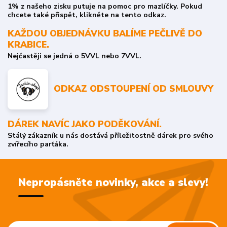
1% z našeho zisku putuje na pomoc pro mazlíčky. Pokud
chcete také přispět, klikněte na tento odkaz.
KAŽDOU OBJEDNÁVKU BALÍME PEČLIVĚ DO
KRABICE.
Nejčastěji se jedná o 5VVL nebo 7VVL.
ODKAZ ODSTOUPENÍ OD SMLOUVY
DÁREK NAVÍC JAKO PODĚKOVÁNÍ.
Stálý zákazník u nás dostává příležitostně dárek pro svého
zvířecího parťáka.
Nepropásněte novinky, akce a slevy!