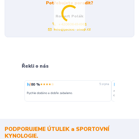
Potřebujete poradit?
Robert Polák
+420606494961
info@jackie-shop.cz
Řekli o nás
80 %
100 %
★★★★☆
★★★
5. srpna
nakupuji opakovan
Rychle dodáno a dobře zabaleno.
o stavu objednávky
PODPORUJEME ÚTULEK a SPORTOVNÍ
KYNOLOGIE.