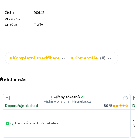
Číslo
90642
produktu:
Značka:
Tuffy
Kompletní specifikace
Komentáře
0
Řekli o nás
Ověřený zákazník
✓
i
Přidáno 5. srpna
·
Heureka.cz
Doporučuje obchod
80 %
★★★★☆
Do
nak
Rychle dodáno a dobře zabaleno.
+
ryc