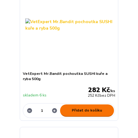
VetExpert Mr.Bandit pochoutka SUSHI kuře a
ryba 500g
282 Kč
/
ks
skladem 6 ks
252 Kč
bez DPH
Přidat do košíku