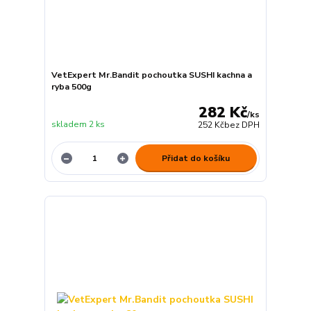
VetExpert Mr.Bandit pochoutka SUSHI kachna a
ryba 500g
282 Kč
/
ks
skladem 2 ks
252 Kč
bez DPH
Přidat do košíku