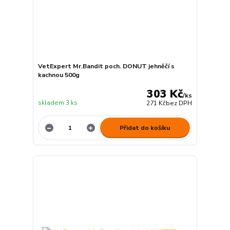
VetExpert Mr.Bandit poch. DONUT jehněčí s
kachnou 500g
303 Kč
/
ks
skladem 3 ks
271 Kč
bez DPH
Přidat do košíku