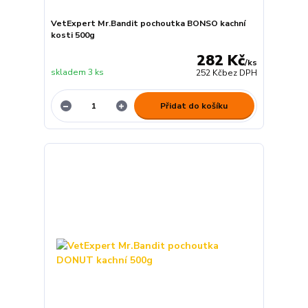
VetExpert Mr.Bandit pochoutka BONSO kachní
kosti 500g
282 Kč
/
ks
skladem 3 ks
252 Kč
bez DPH
Přidat do košíku