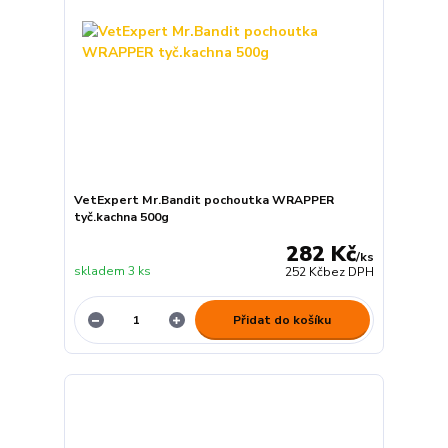
VetExpert Mr.Bandit pochoutka WRAPPER
tyč.kachna 500g
282 Kč
/
ks
skladem 3 ks
252 Kč
bez DPH
Přidat do košíku