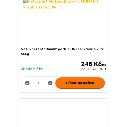
VetExpert Mr.Bandit poch. HUNTER králík a kuře
500g
248 Kč
/
ks
skladem 5 ks
221 Kč
bez DPH
Přidat do košíku