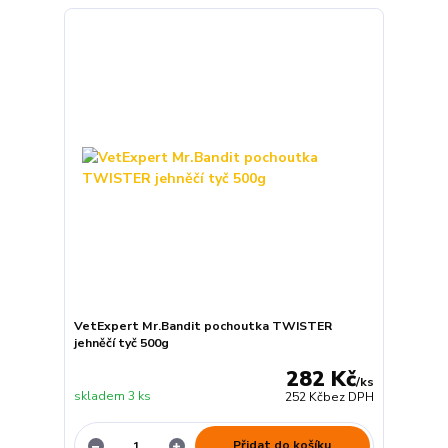
VetExpert Mr.Bandit pochoutka TWISTER
jehněčí tyč 500g
282 Kč
/
ks
skladem 3 ks
252 Kč
bez DPH
Přidat do košíku