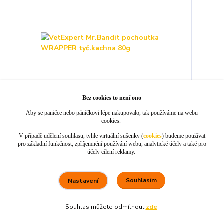
Bez cookies to není ono
Aby se paničce nebo páníčkovi lépe nakupovalo, tak používáme na webu
cookies.
VetExpert Mr.Bandit pochoutka WRAPPER
tyč.kachna 80g
V případě udělení souhlasu, tyhle virtuální sušenky (
cookies
) budeme používat
pro základní funkčnost, zpříjemnění používání webu, analytické účely a také pro
70 Kč
/
ks
účely cílení reklamy.
skladem 5 ks
63 Kč
bez DPH
Souhlasím
Nastavení
Přidat do košíku
Souhlas můžete odmítnout
zde
.
80 %
★★★★☆
100 %
★★★★★
5. srpna
×
Rychle dodáno a dobře zabaleno.
nakupuji opakovaně pro naprostou spoko
informace o stavu objednávky, rychlost dodá