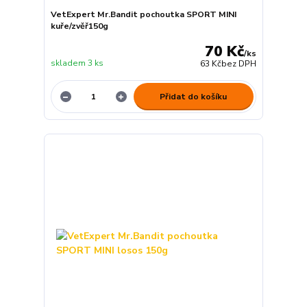
VetExpert Mr.Bandit pochoutka SPORT MINI
kuře/zvěř150g
70 Kč
/
ks
skladem 3 ks
63 Kč
bez DPH
Přidat do košíku