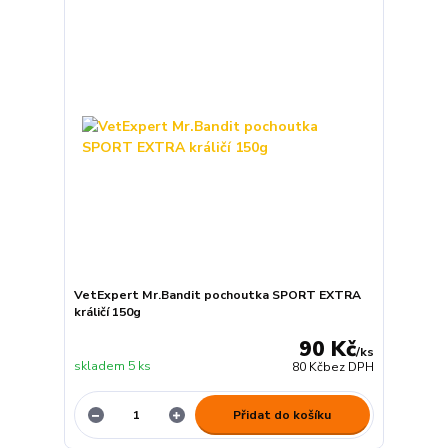
VetExpert Mr.Bandit pochoutka SPORT EXTRA
králičí 150g
90 Kč
/
ks
skladem 5 ks
80 Kč
bez DPH
Přidat do košíku