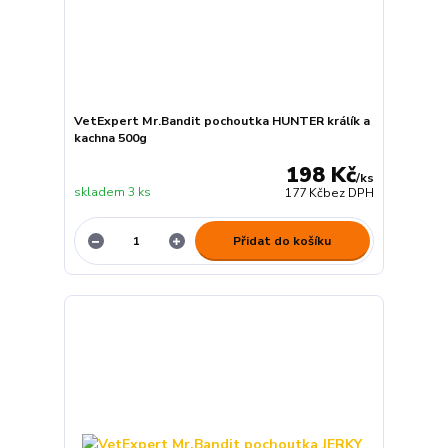
VetExpert Mr.Bandit pochoutka HUNTER králík a
kachna 500g
198 Kč
/
ks
skladem 3 ks
177 Kč
bez DPH
Přidat do košíku