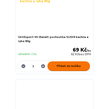
VetExpert Mr.Bandit pochoutka SUSHI kachna a
ryba 80g
69 Kč
/
ks
skladem 2 ks
62 Kč
bez DPH
Přidat do košíku