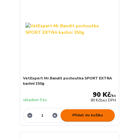
VetExpert Mr.Bandit pochoutka SPORT EXTRA
kachní 150g
90 Kč
/
ks
skladem 5 ks
80 Kč
bez DPH
Přidat do košíku