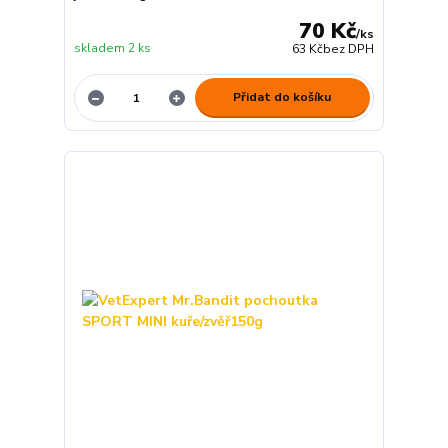
70 Kč
/
ks
skladem 2 ks
63 Kč
bez DPH
Přidat do košíku