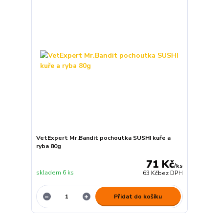
VetExpert Mr.Bandit pochoutka SUSHI kuře a
ryba 80g
71 Kč
/
ks
skladem 6 ks
63 Kč
bez DPH
Přidat do košíku