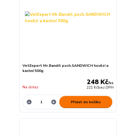
VetExpert Mr.Bandit poch.SANDWICH hovězí a
kachní 500g
248 Kč
/
ks
Na dotaz
221 Kč
bez DPH
Přidat do košíku