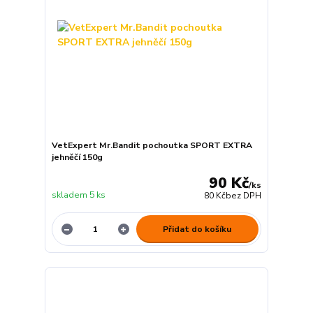
VetExpert Mr.Bandit pochoutka SPORT EXTRA
jehněčí 150g
90 Kč
/
ks
skladem 5 ks
80 Kč
bez DPH
Přidat do košíku