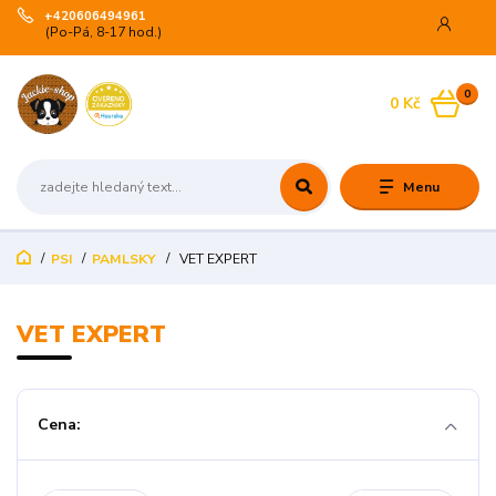
+420606494961
(Po-Pá, 8-17 hod.)
0
0 Kč
Menu
PSI
PAMLSKY
VET EXPERT
VET EXPERT
Cena: