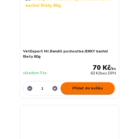
VetExpert Mr.Bandit pochoutka JERKY kachní
filety 80g
70 Kč
/
ks
skladem 5 ks
63 Kč
bez DPH
Přidat do košíku