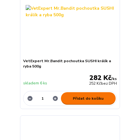
VetExpert Mr.Bandit pochoutka SUSHI králík a
ryba 500g
282 Kč
/
ks
skladem 6 ks
252 Kč
bez DPH
Přidat do košíku