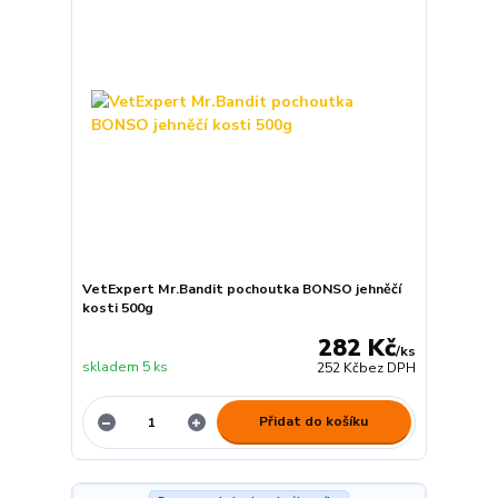
VetExpert Mr.Bandit pochoutka BONSO jehněčí
kosti 500g
282 Kč
/
ks
skladem 5 ks
252 Kč
bez DPH
Přidat do košíku