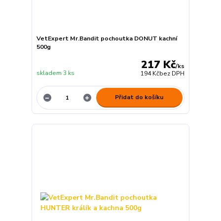
VetExpert Mr.Bandit pochoutka DONUT kachní
500g
217 Kč
/
ks
skladem 3 ks
194 Kč
bez DPH
Přidat do košíku