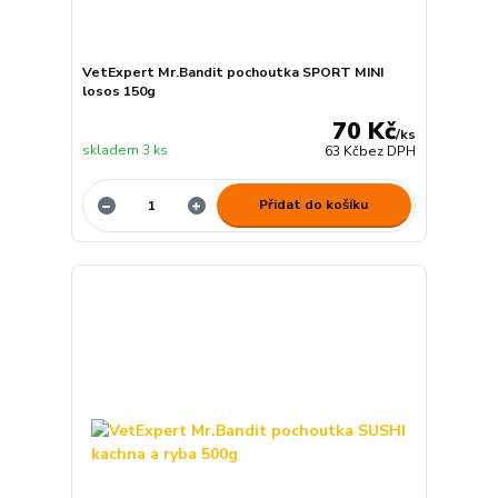
VetExpert Mr.Bandit pochoutka SPORT MINI
losos 150g
70 Kč
/
ks
skladem 3 ks
63 Kč
bez DPH
Přidat do košíku