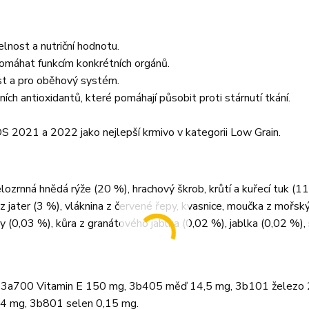
lnost a nutriční hodnotu.
apomáhat funkcím konkrétních orgánů.
rst a pro oběhový systém.
ích antioxidantů, které pomáhají působit proti stárnutí tkání.
2021 a 2022 jako nejlepší krmivo v kategorii Low Grain.
ozrnná hnědá rýže (20 %), hrachový škrob, krůtí a kuřecí tuk (11
z jater (3 %), vláknina z červené řepy, kvasnice, moučka z mořsk
ky (0,03 %), kůra z granátového jablka (0,02 %), jablka (0,02 %)
 3a700 Vitamin E 150 mg, 3b405 měď 14,5 mg, 3b101 železo 
4 mg, 3b801 selen 0,15 mg.