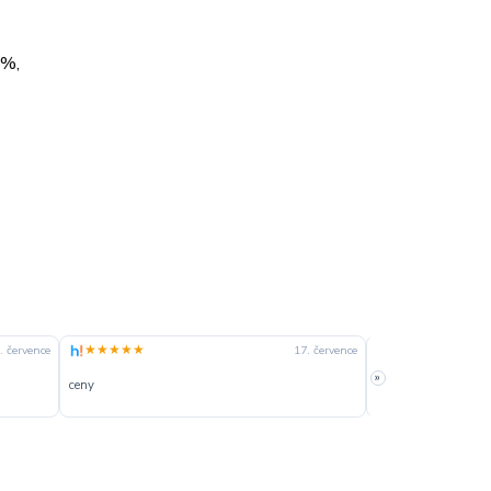
 %,
★★★★★
★★★★☆
. července
17. července
»
ceny
slušná rychlost dod