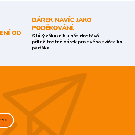
DÁREK NAVÍC JAKO
PODĚKOVÁNÍ.
ENÍ OD
Stálý zákazník u nás dostává
příležitostně dárek pro svého zvířecího
parťáka.
t se