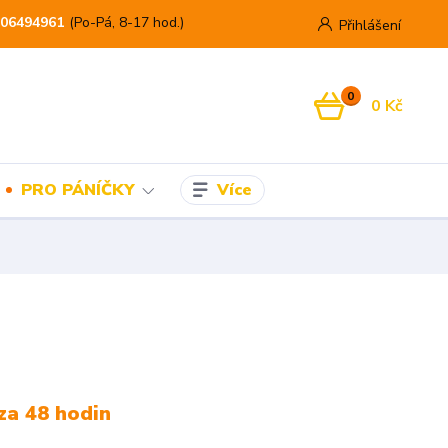
06494961
(Po-Pá, 8-17 hod.)
Přihlášení
0
0 Kč
Více
PRO PÁNÍČKY
za 48 hodin