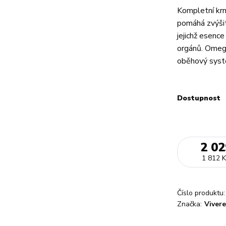
Kompletní krm
pomáhá zvýšit 
jejichž esenc
orgánů. Omega
oběhový systé
Dostupnost
2 02
1 812 K
Číslo produktu:
Značka:
Vivere