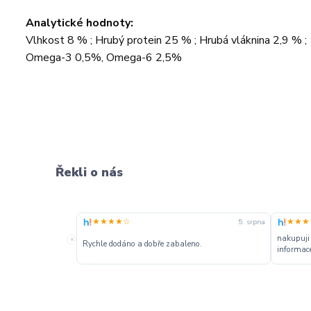
Analytické hodnoty:
Vlhkost 8 % ; Hrubý protein 25 % ; Hrubá vláknina 2,9 % ;
Omega-3 0,5%, Omega-6 2,5%
Řekli o nás
★★★★☆
★★★
5. srpna
nakupuji
«
Rychle dodáno a dobře zabaleno.
informace