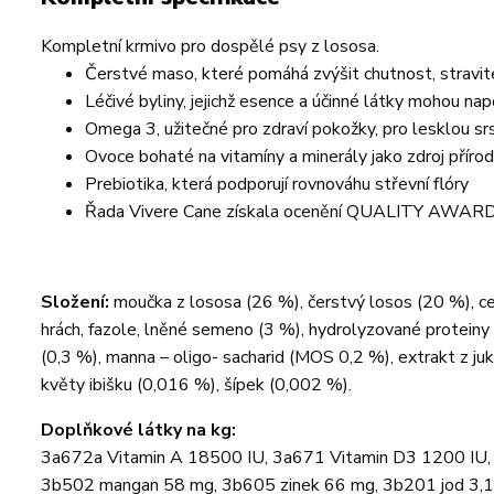
Kompletní krmivo pro dospělé psy z lososa.
Čerstvé maso, které pomáhá zvýšit chutnost, stravite
Léčivé byliny, jejichž esence a účinné látky mohou n
Omega 3, užitečné pro zdraví pokožky, pro lesklou s
Ovoce bohaté na vitamíny a minerály jako zdroj přírodn
Prebiotika, která podporují rovnováhu střevní flóry
Řada Vivere Cane získala ocenění QUALITY AWARDS 
Složení:
moučka z lososa (26 %), čerstvý losos (20 %), cel
hrách, fazole, lněné semeno (3 %), hydrolyzované proteiny 
(0,3 %), manna – oligo- sacharid (MOS 0,2 %), extrakt z ju
květy ibišku (0,016 %), šípek (0,002 %).
Doplňkové látky na kg:
3a672a Vitamin A 18500 IU, 3a671 Vitamin D3 1200 IU,
3b502 mangan 58 mg, 3b605 zinek 66 mg, 3b201 jod 3,1