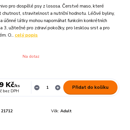
ivo pro dospělé psy z lososa. Čerstvé maso, které
chutnost, stravitelnost a nutriční hodnotu. Léčivé byliny,
e a účinné látky mohou napomáhat funkcím konkrétních
 3, užitečné pro zdraví pokožky, pro lesklou srst a pro
m. O...
celý popis
Na dotaz
9 Kč
/
ks
Přidat do košíku
č
bez DPH
21712
Věk:
Adult