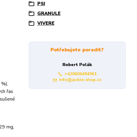
PSI
GRANULE
VIVERE
Potřebujete poradit?
Robert Polák
+420606494961
info@jackie-shop.cz
 %),
ých řas
, sušené
29 mg,