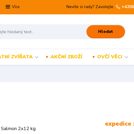
Nevíte si rady? Zavolejte.
+4206
Více
Hledat
TNÍ ZVÍŘATA
AKČNÍ ZBOŽÍ
OVČÍ VĚCI
expedice 