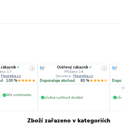
 zákazník
✓
Ověřený zákazník
✓
i
i
áno 17.
Přidáno 14.
·
Heureka.cz
července
·
Heureka.cz
č
od
100 %
★★★★★
Doporučuje obchod
80 %
★★★★☆
Doporuču
»
šíře sortimentu
+
slušná rychlost dodání
vše v p
+
+
Zboží zařazeno v kategoriích