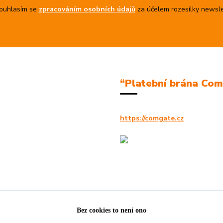
uhlasím se
zpracováním osobních údajů
za účelem rozesílky newsle
“Platební brána Co
https://comgate.cz
Bez cookies to není ono