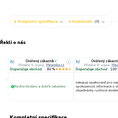
Kompletní specifikace
Komentáře
0
Řekli o nás
Ověřený zákazník
✓
Ověřený zákazní
i
Přidáno 5. srpna
·
Heureka.cz
Přidáno 4. srpna
·
Heu
Doporučuje obchod
80 %
★★★★☆
Doporučuje obchod
100
«
nakupuji opakovaně pro na
Rychle dodáno a dobře zabaleno.
spokojenost, informace o s
+
objednávky, rychlost dodání,
Kompletní specifikace