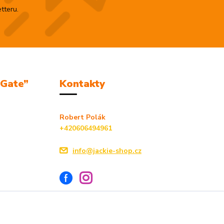
tteru.
mGate”
Kontakty
Robert Polák
+420606494961
info@jackie-shop.cz