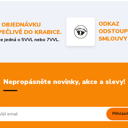
ODKAZ
 OBJEDNÁVKU
ODSTOUP
PEČLIVĚ DO KRABICE.
SMLOUVY
se jedná o 5VVL nebo 7VVL.
Nepropásněte novinky, akce a slevy!
Přihlási