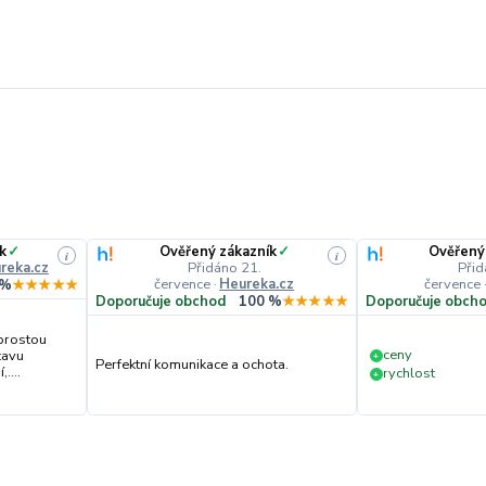
k
✓
Ověřený zákazník
✓
Ověřený
i
i
reka.cz
Přidáno 21.
Přid
července
·
Heureka.cz
července
 %
★★★★★
Doporučuje obchod
100 %
★★★★★
Doporučuje obch
prostou
ceny
tavu
+
Perfektní komunikace a ochota.
....
rychlost
+