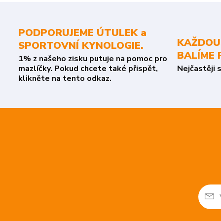
PODPORUJEME ÚTULEK a
KAŽDOU
SPORTOVNÍ KYNOLOGIE.
BALÍME 
1% z našeho zisku putuje na pomoc pro
mazlíčky. Pokud chcete také přispět,
Nejčastěji 
klikněte na tento odkaz.