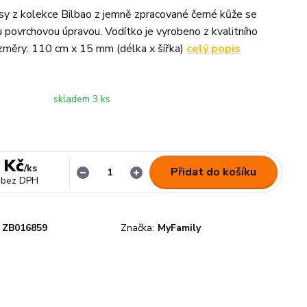
sy z kolekce Bilbao z jemně zpracované černé kůže se
u povrchovou úpravou. Vodítko je vyrobeno z kvalitního
změry: 110 cm x 15 mm (délka x šířka)
celý popis
skladem 3 ks
 Kč
/
ks
Přidat do košíku
bez DPH
ZB016859
Značka:
MyFamily