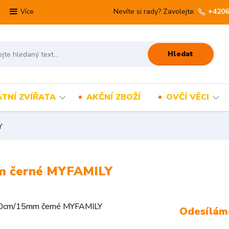
Nevíte si rady? Zavolejte.
+4206
Více
Hledat
TNÍ ZVÍŘATA
AKČNÍ ZBOŽÍ
OVČÍ VĚCI
Y
mm černé MYFAMILY
Odesíláme