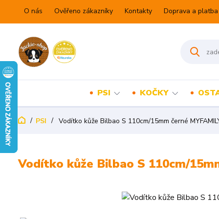
O nás
Ověřeno zákazníky
Kontakty
Doprava a platba
PSI
KOČKY
OSTA
PSI
Vodítko kůže Bilbao S 110cm/15mm černé MYFAMIL
Vodítko kůže Bilbao S 110cm/15