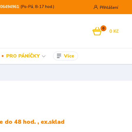
06494961
(Po-Pá, 8-17 hod.)
Přihlášení
0
0 Kč
Více
PRO PÁNÍČKY
 do 48 hod. , ex.sklad