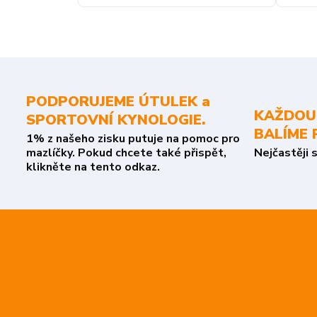
PODPORUJEME ÚTULEK a
KAŽDOU
SPORTOVNÍ KYNOLOGIE.
BALÍME 
1% z našeho zisku putuje na pomoc pro
mazlíčky. Pokud chcete také přispět,
Nejčastěji 
klikněte na tento odkaz.