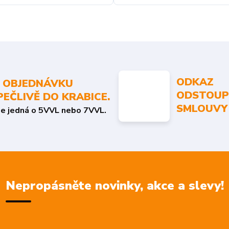
ODKAZ
 OBJEDNÁVKU
ODSTOUP
PEČLIVĚ DO KRABICE.
SMLOUVY
se jedná o 5VVL nebo 7VVL.
Nepropásněte novinky, akce a slevy!