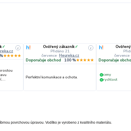
k
✓
Ověřený zákazník
✓
Ověřený
i
i
reka.cz
Přidáno 21.
Přid
července
·
Heureka.cz
července
 %
★★★★★
Doporučuje obchod
100 %
★★★★★
Doporučuje obch
prostou
ceny
tavu
+
Perfektní komunikace a ochota.
....
rychlost
+
íbrnou povrchovou úpravou. Vodítko je vyrobeno z kvalitního materiálu.