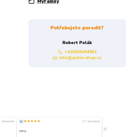
MyFamily
Potřebujete poradit?
Robert Polák
+420606494961
info@jackie-shop.cz
★★★★★
★★★★☆
. července
17. července
»
ceny
slušná rychlost dod