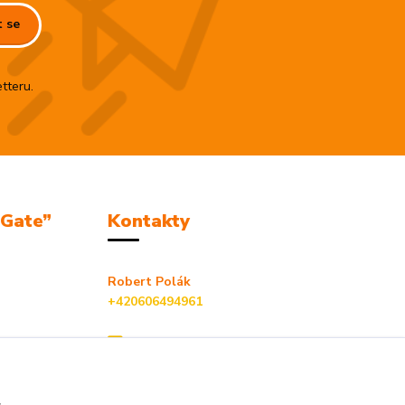
t se
tteru.
mGate”
Kontakty
Robert Polák
+420606494961
info@jackie-shop.cz