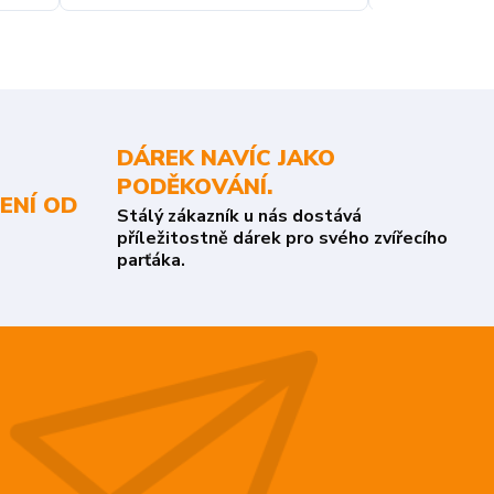
DÁREK NAVÍC JAKO
PODĚKOVÁNÍ.
ENÍ OD
Stálý zákazník u nás dostává
příležitostně dárek pro svého zvířecího
parťáka.