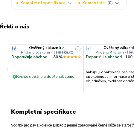
Kompletní specifikace
Komentáře
0
Řekli o nás
Ověřený zákazník
✓
Ověřený zákazní
i
Přidáno 5. srpna
·
Heureka.cz
Přidáno 4. srpna
·
Heu
Doporučuje obchod
80 %
★★★★☆
Doporučuje obchod
100
«
nakupuji opakovaně pro na
Rychle dodáno a dobře zabaleno.
spokojenost, informace o s
+
objednávky, rychlost dodání,
Kompletní specifikace
Vodítko pro psy z kolekce Bilbao z jemně zpracované černé kůže se starostř