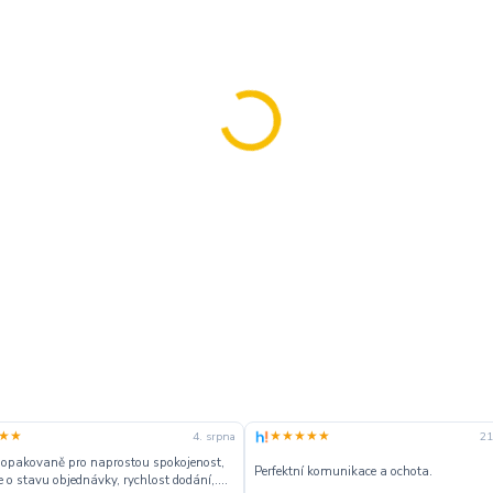
★★
★★★★★
4. srpna
21
 opakovaně pro naprostou spokojenost,
Perfektní komunikace a ochota.
 o stavu objednávky, rychlost dodání,....