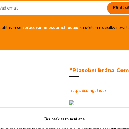
Přihlási
uhlasím se
zpracováním osobních údajů
za účelem rozesílky newsle
“Platební brána Co
https://comgate.cz
Bez cookies to není ono