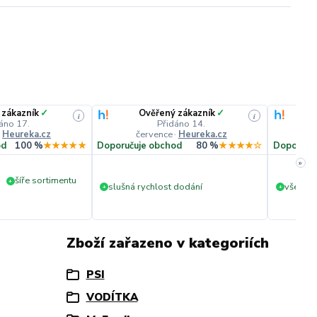
 zákazník
✓
Ověřený zákazník
✓
i
i
áno 17.
Přidáno 14.
·
Heureka.cz
července
·
Heureka.cz
č
od
100 %
★★★★★
Doporučuje obchod
80 %
★★★★☆
Doporuču
»
šíře sortimentu
+
slušná rychlost dodání
vše v p
+
+
Zboží zařazeno v kategoriích
PSI
VODÍTKA