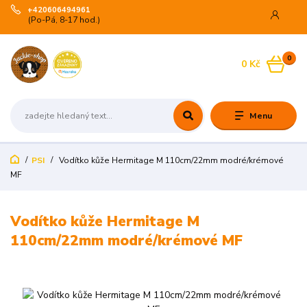
+420606494961
(Po-Pá, 8-17 hod.)
0
0 Kč
Menu
PSI
Vodítko kůže Hermitage M 110cm/22mm modré/krémové
MF
Vodítko kůže Hermitage M
110cm/22mm modré/krémové MF