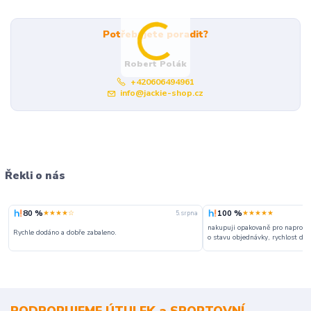
Potřebujete poradit?
Robert Polák
+420606494961
info@jackie-shop.cz
Řekli o nás
80 %
100 %
★★★★☆
★★★★★
5. srpna
nakupuji opakovaně pro naprosto
Rychle dodáno a dobře zabaleno.
o stavu objednávky, rychlost dodá
PODPORUJEME ÚTULEK a SPORTOVNÍ