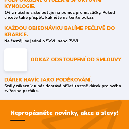
KYNOLOGIE.
1% z našeho zisku putuje na pomoc pro mazlíčky. Pokud
chcete také přispět, klikněte na tento odkaz.
KAŽDOU OBJEDNÁVKU BALÍME PEČLIVĚ DO
KRABICE.
Nejčastěji se jedná o 5VVL nebo 7VVL.
ODKAZ ODSTOUPENÍ OD SMLOUVY
DÁREK NAVÍC JAKO PODĚKOVÁNÍ.
Stálý zákazník u nás dostává příležitostně dárek pro svého
zvířecího parťáka.
Nepropásněte novinky, akce a slevy!