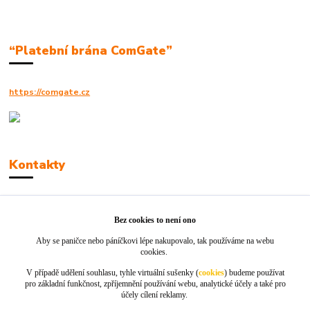
“Platební brána ComGate”
https://comgate.cz
Kontakty
Robert Polák
+420606494961
Bez cookies to není ono
Aby se paničce nebo páníčkovi lépe nakupovalo, tak používáme na webu
info@jackie-shop.cz
cookies.
V případě udělení souhlasu, tyhle virtuální sušenky (
cookies
) budeme používat
pro základní funkčnost, zpříjemnění používání webu, analytické účely a také pro
účely cílení reklamy.