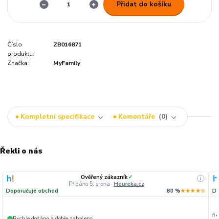
Přidat do košíku
Číslo
ZB016871
produktu:
Značka:
MyFamily
Kompletní specifikace
Komentáře
0
Řekli o nás
Ověřený zákazník
✓
i
Přidáno 5. srpna
·
Heureka.cz
Doporučuje obchod
80 %
★★★★☆
Do
na
Rychle dodáno a dobře zabaleno.
+