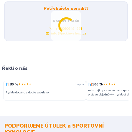
Potřebujete poradit?
Robert Polák
+420606494961
info@jackie-shop.cz
Řekli o nás
80 %
100 %
★★★★☆
★★★★★
5. srpna
nakupuji opakovaně pro naprosto
Rychle dodáno a dobře zabaleno.
o stavu objednávky, rychlost dodá
PODPORUJEME ÚTULEK a SPORTOVNÍ