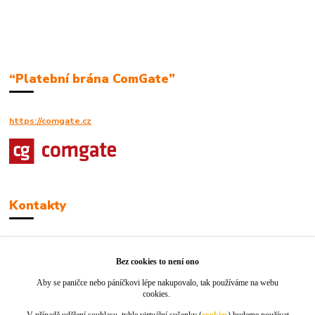
“Platební brána ComGate”
https://comgate.cz
Kontakty
Robert Polák
+420606494961
Bez cookies to není ono
Aby se paničce nebo páníčkovi lépe nakupovalo, tak používáme na webu
info@jackie-shop.cz
cookies.
V případě udělení souhlasu, tyhle virtuální sušenky (
cookies
) budeme používat