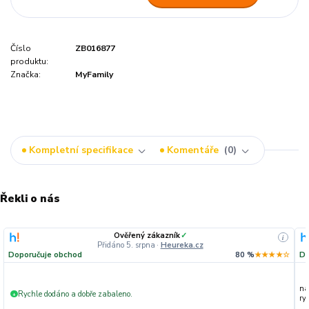
Číslo
ZB016877
produktu:
Značka:
MyFamily
Kompletní specifikace
Komentáře
0
Řekli o nás
Ověřený zákazník
✓
i
Přidáno 5. srpna
·
Heureka.cz
Doporučuje obchod
80 %
★★★★☆
Do
na
Rychle dodáno a dobře zabaleno.
+
ryc