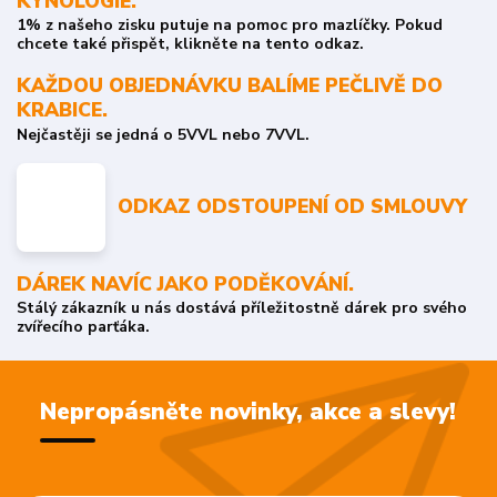
KYNOLOGIE.
1% z našeho zisku putuje na pomoc pro mazlíčky. Pokud
chcete také přispět, klikněte na tento odkaz.
KAŽDOU OBJEDNÁVKU BALÍME PEČLIVĚ DO
KRABICE.
Nejčastěji se jedná o 5VVL nebo 7VVL.
ODKAZ ODSTOUPENÍ OD SMLOUVY
DÁREK NAVÍC JAKO PODĚKOVÁNÍ.
Stálý zákazník u nás dostává příležitostně dárek pro svého
zvířecího parťáka.
Nepropásněte novinky, akce a slevy!