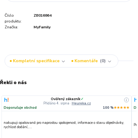
Číslo
ZB016864
produktu:
Značka:
MyFamily
Kompletní specifikace
Komentáře
0
Řekli o nás
Ověřený zákazník
✓
i
Přidáno 4. srpna
·
Heureka.cz
Doporučuje obchod
100 %
★★★★★
Do
nakupuji opakovaně pro naprostou spokojenost, informace o stavu objednávky,
Pe
rychlost dodání,....