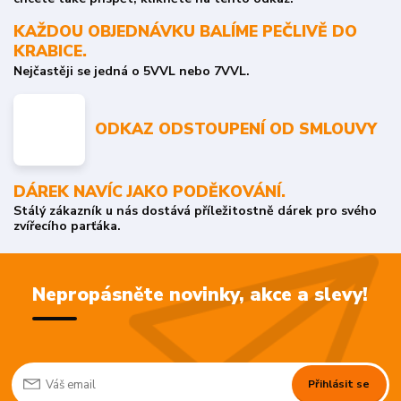
KAŽDOU OBJEDNÁVKU BALÍME PEČLIVĚ DO
KRABICE.
Nejčastěji se jedná o 5VVL nebo 7VVL.
ODKAZ ODSTOUPENÍ OD SMLOUVY
DÁREK NAVÍC JAKO PODĚKOVÁNÍ.
Stálý zákazník u nás dostává příležitostně dárek pro svého
zvířecího parťáka.
Nepropásněte novinky, akce a slevy!
Přihlásit se