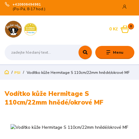
+420606494961
(Po-Pá, 8-17 hod.)
0
0 Kč
Menu
PSI
Vodítko kůže Hermitage S 110cm/22mm hnědé/okrové MF
Vodítko kůže Hermitage S
110cm/22mm hnědé/okrové MF