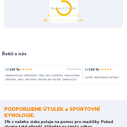
Robert Polák
+420606494961
info@jackie-shop.cz
Řekli o nás
100 %
100 %
★★★★★
★★★★★
ce
10. července
objednáno po několikáté, vždy vše v pořádku, komunikace
rychlé, bezchybné vyřízení
obchodu, ceny, doručení vše tak jak má být, doporučuji
PODPORUJEME ÚTULEK a SPORTOVNÍ
KYNOLOGIE.
1% z našeho zisku putuje na pomoc pro mazlíčky. Pokud
chcete také přispět, klikněte na tento odkaz.