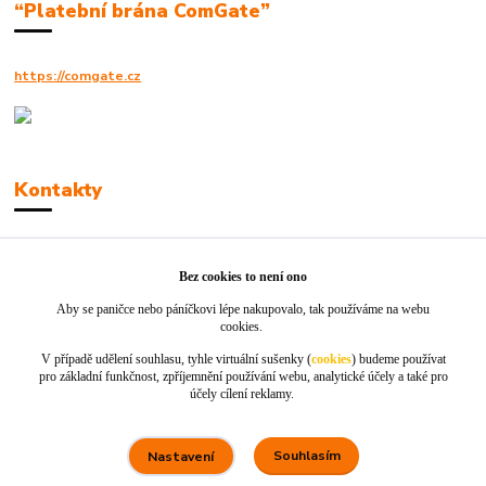
“Platební brána ComGate”
https://comgate.cz
Kontakty
Robert Polák
+420606494961
Bez cookies to není ono
Aby se paničce nebo páníčkovi lépe nakupovalo, tak používáme na webu
info@jackie-shop.cz
cookies.
V případě udělení souhlasu, tyhle virtuální sušenky (
cookies
) budeme používat
pro základní funkčnost, zpříjemnění používání webu, analytické účely a také pro
účely cílení reklamy.
Souhlasím
Nastavení
Vytvořeno na
Eshop-rychle.cz