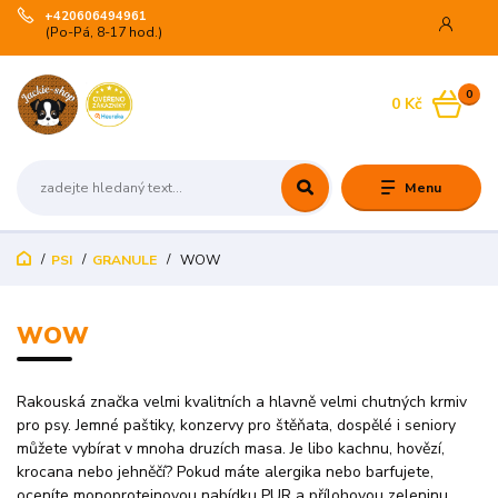
+420606494961
(Po-Pá, 8-17 hod.)
0
0 Kč
Menu
PSI
GRANULE
WOW
WOW
Rakouská značka velmi kvalitních a hlavně velmi chutných krmiv
pro psy. Jemné paštiky, konzervy pro štěňata, dospělé i seniory
můžete vybírat v mnoha druzích masa. Je libo kachnu, hovězí,
krocana nebo jehněčí? Pokud máte alergika nebo barfujete,
oceníte monoproteinovou nabídku PUR a přílohovou zeleninu.