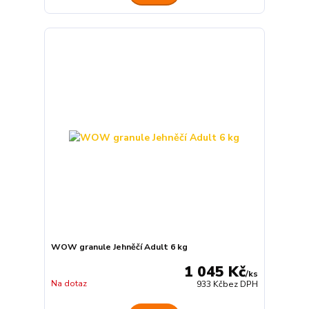
WOW granule Jehněčí Adult 6 kg
1 045 Kč
/
ks
Na dotaz
933 Kč
bez DPH