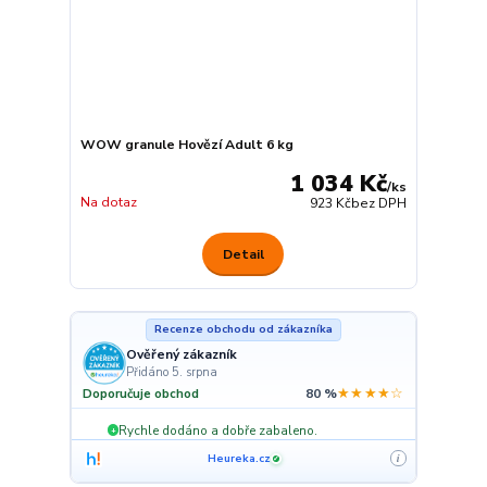
WOW granule Hovězí Adult 6 kg
1 034 Kč
/
ks
Na dotaz
923 Kč
bez DPH
Detail
Recenze obchodu od zákazníka
Ověřený zákazník
Přidáno 5. srpna
★★★★☆
Doporučuje obchod
80 %
Rychle dodáno a dobře zabaleno.
+
Heureka.cz
i
✓