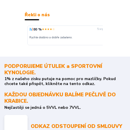
Řekli o nás
80 %
100 %
★★★★☆
★
5. srpna
nakupuji opak
Rychle dodáno a dobře zabaleno.
o stavu objedn
PODPORUJEME ÚTULEK a SPORTOVNÍ
KYNOLOGIE.
1% z našeho zisku putuje na pomoc pro mazlíčky. Pokud
chcete také přispět, klikněte na tento odkaz.
KAŽDOU OBJEDNÁVKU BALÍME PEČLIVĚ DO
KRABICE.
Nejčastěji se jedná o 5VVL nebo 7VVL.
ODKAZ ODSTOUPENÍ OD SMLOUVY