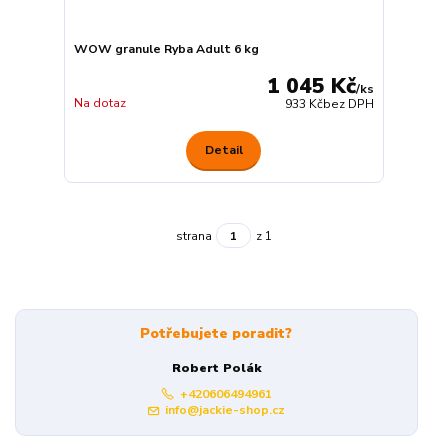
WOW granule Ryba Adult 6 kg
1 045 Kč
/
ks
Na dotaz
933 Kč
bez DPH
Detail
strana
z 1
Potřebujete poradit?
Robert Polák
+420606494961
info@jackie-shop.cz