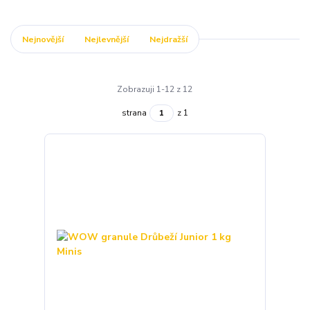
Nejnovější
Nejlevnější
Nejdražší
Zobrazuji 1-12 z 12
strana
z 1