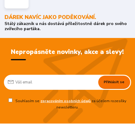
DÁREK NAVÍC JAKO PODĚKOVÁNÍ.
Stálý zákazník u nás dostává příležitostně dárek pro svého
zvířecího parťáka.
Nepropásněte novinky, akce a slevy!
Přihlásit se
Souhlasím se
zpracováním osobních údajů
za účelem rozesílky
newsletteru.