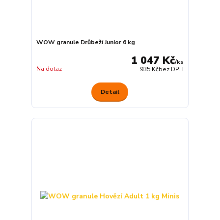
WOW granule Drůbeží Junior 6 kg
1 047 Kč
/
ks
Na dotaz
935 Kč
bez DPH
Detail