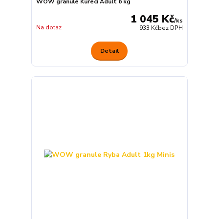
WOW granule Kuřecí Adult 6 kg
1 045 Kč
/
ks
Na dotaz
933 Kč
bez DPH
Detail