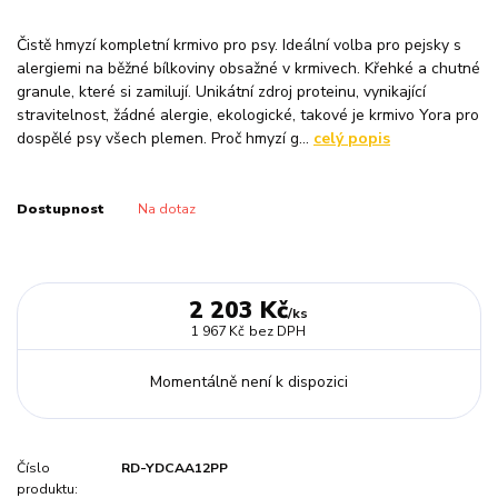
Čistě hmyzí kompletní krmivo pro psy. Ideální volba pro pejsky s
alergiemi na běžné bílkoviny obsažné v krmivech. Křehké a chutné
granule, které si zamilují. Unikátní zdroj proteinu, vynikající
stravitelnost, žádné alergie, ekologické, takové je krmivo Yora pro
dospělé psy všech plemen. Proč hmyzí g...
celý popis
Dostupnost
Na dotaz
2 203 Kč
/
ks
1 967 Kč
bez DPH
Momentálně není k dispozici
Číslo
RD-YDCAA12PP
produktu: