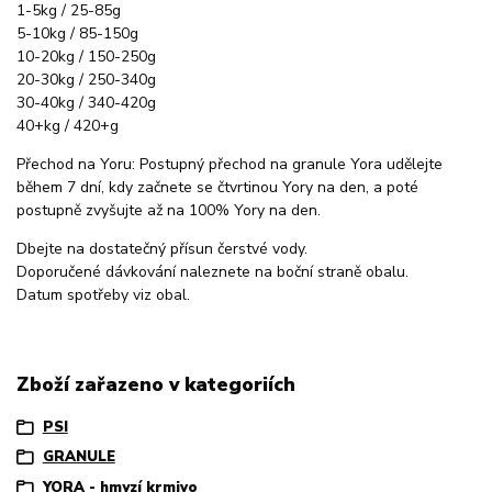
1-5kg / 25-85g
5-10kg / 85-150g
10-20kg / 150-250g
20-30kg / 250-340g
30-40kg / 340-420g
40+kg / 420+g
Přechod na Yoru: Postupný přechod na granule Yora udělejte
během 7 dní, kdy začnete se čtvrtinou Yory na den, a poté
postupně zvyšujte až na 100% Yory na den.
Dbejte na dostatečný přísun čerstvé vody.
Doporučené dávkování naleznete na boční straně obalu.
Datum spotřeby viz obal.
Zboží zařazeno v kategoriích
PSI
GRANULE
YORA - hmyzí krmivo