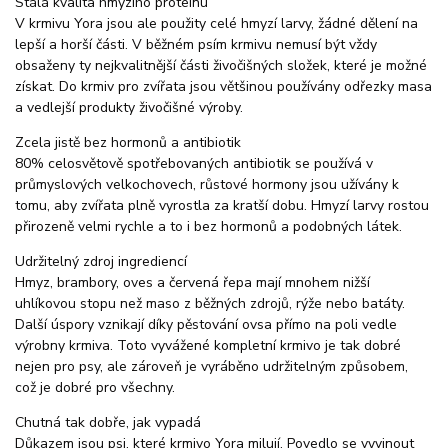
Stálá kvalita hmyzího proteinu
V krmivu Yora jsou ale použity celé hmyzí larvy, žádné dělení na
lepší a horší části. V běžném psím krmivu nemusí být vždy
obsaženy ty nejkvalitnější části živočišných složek, které je možné
získat. Do krmiv pro zvířata jsou většinou používány odřezky masa
a vedlejší produkty živočišné výroby.
Zcela jistě bez hormonů a antibiotik
80% celosvětově spotřebovaných antibiotik se používá v
průmyslových velkochovech, růstové hormony jsou užívány k
tomu, aby zvířata plně vyrostla za kratší dobu. Hmyzí larvy rostou
přirozeně velmi rychle a to i bez hormonů a podobných látek.
Udržitelný zdroj ingrediencí
Hmyz, brambory, oves a červená řepa mají mnohem nižší
uhlíkovou stopu než maso z běžných zdrojů, rýže nebo batáty.
Další úspory vznikají díky pěstování ovsa přímo na poli vedle
výrobny krmiva. Toto vyvážené kompletní krmivo je tak dobré
nejen pro psy, ale zároveň je vyráběno udržitelným způsobem,
což je dobré pro všechny.
Chutná tak dobře, jak vypadá
Důkazem jsou psi, které krmivo Yora milují. Povedlo se vyvinout