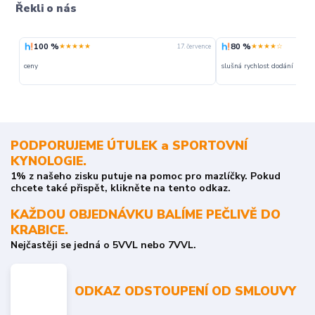
Řekli o nás
100 %
80 %
★★★★★
★★★★☆
vence
17. července
ceny
slušná rychlost dodání
PODPORUJEME ÚTULEK a SPORTOVNÍ
KYNOLOGIE.
1% z našeho zisku putuje na pomoc pro mazlíčky. Pokud
chcete také přispět, klikněte na tento odkaz.
KAŽDOU OBJEDNÁVKU BALÍME PEČLIVĚ DO
KRABICE.
Nejčastěji se jedná o 5VVL nebo 7VVL.
ODKAZ ODSTOUPENÍ OD SMLOUVY