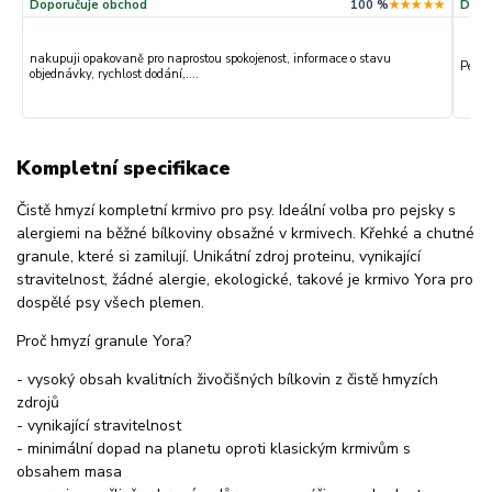
★☆
Doporučuje obchod
100 %
★★★★★
Dopo
nakupuji opakovaně pro naprostou spokojenost, informace o stavu
Perfe
objednávky, rychlost dodání,....
Kompletní specifikace
Čistě hmyzí kompletní krmivo pro psy. Ideální volba pro pejsky s
alergiemi na běžné bílkoviny obsažné v krmivech. Křehké a chutné
granule, které si zamilují. Unikátní zdroj proteinu, vynikající
stravitelnost, žádné alergie, ekologické, takové je krmivo Yora pro
dospělé psy všech plemen.
Proč hmyzí granule Yora?
- vysoký obsah kvalitních živočišných bílkovin z čistě hmyzích
zdrojů
- vynikající stravitelnost
- minimální dopad na planetu oproti klasickým krmivům s
obsahem masa