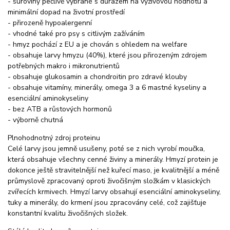
- suroviny pečlivě vybrané s důrazem na výživovou hodnotu a
minimální dopad na životní prostředí
- přirozeně hypoalergenní
- vhodné také pro psy s citlivým zažíváním
- hmyz pochází z EU a je chován s ohledem na welfare
- obsahuje larvy hmyzu (40%), které jsou přirozeným zdrojem
potřebných makro i mikronutrientů
- obsahuje glukosamin a chondroitin pro zdravé klouby
- obsahuje vitamíny, minerály, omega 3 a 6 mastné kyseliny a
esenciální aminokyseliny
- bez ATB a růstových hormonů
- výborně chutná
Plnohodnotný zdroj proteinu
Celé larvy jsou jemně usušeny, poté se z nich vyrobí moučka,
která obsahuje všechny cenné živiny a minerály. Hmyzí protein je
dokonce ještě stravitelnější než kuřecí maso, je kvalitnější a méně
průmyslově zpracovaný oproti živočišným složkám v klasických
zvířecích krmivech. Hmyzí larvy obsahují esenciální aminokyseliny,
tuky a minerály, do krmení jsou zpracovány celé, což zajišťuje
konstantní kvalitu živočišných složek.