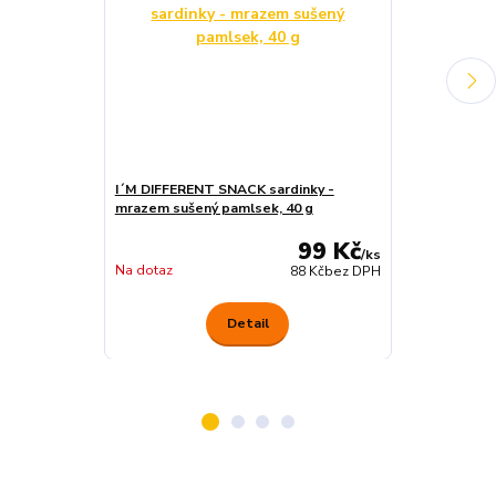
I´M DIFFERENT SNACK sardinky -
KIDDOG hovězí
mrazem sušený pamlsek, 40 g
g
99 Kč
/
ks
Na dotaz
Na dotaz
88 Kč
bez DPH
Detail