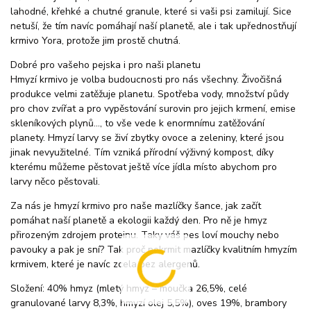
lahodné, křehké a chutné granule, které si vaši psi zamilují. Sice
netuší, že tím navíc pomáhají naší planetě, ale i tak upřednostňují
krmivo Yora, protože jim prostě chutná.
Dobré pro vašeho pejska i pro naši planetu
Hmyzí krmivo je volba budoucnosti pro nás všechny. Živočišná
produkce velmi zatěžuje planetu. Spotřeba vody, množství půdy
pro chov zvířat a pro vypěstování surovin pro jejich krmení, emise
skleníkových plynů..., to vše vede k enormnímu zatěžování
planety. Hmyzí larvy se živí zbytky ovoce a zeleniny, které jsou
jinak nevyužitelné. Tím vzniká přírodní výživný kompost, díky
kterému můžeme pěstovat ještě více jídla místo abychom pro
larvy něco pěstovali.
Za nás je hmyzí krmivo pro naše mazlíčky šance, jak začít
pomáhat naší planetě a ekologii každý den. Pro ně je hmyz
přirozeným zdrojem proteinu. Taky váš pes loví mouchy nebo
pavouky a pak je sní? Tak proč nekrmit mazlíčky kvalitním hmyzím
krmivem, které je navíc zcela bez alergenů.
Složení: 40% hmyz (mletý hmyz – moučka 26,5%, celé
granulované larvy 8,3%, hmyzí olej 5,5%), oves 19%, brambory