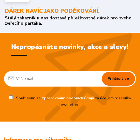
DÁREK NAVÍC JAKO PODĚKOVÁNÍ.
Stálý zákazník u nás dostává příležitostně dárek pro svého
zvířecího parťáka.
Nepropásněte novinky, akce a slevy!
Přihlásit se
Souhlasím se
zpracováním osobních údajů
za účelem rozesílky
newsletteru.
Informace pro zákazníky