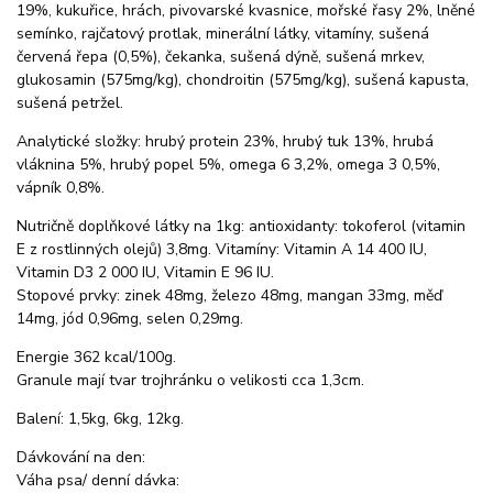
19%, kukuřice, hrách, pivovarské kvasnice, mořské řasy 2%, lněné
semínko, rajčatový protlak, minerální látky, vitamíny, sušená
červená řepa (0,5%), čekanka, sušená dýně, sušená mrkev,
glukosamin (575mg/kg), chondroitin (575mg/kg), sušená kapusta,
sušená petržel.
Analytické složky: hrubý protein 23%, hrubý tuk 13%, hrubá
vláknina 5%, hrubý popel 5%, omega 6 3,2%, omega 3 0,5%,
vápník 0,8%.
Nutričně doplňkové látky na 1kg: antioxidanty: tokoferol (vitamin
E z rostlinných olejů) 3,8mg. Vitamíny: Vitamin A 14 400 IU,
Vitamin D3 2 000 IU, Vitamin E 96 IU.
Stopové prvky: zinek 48mg, železo 48mg, mangan 33mg, měď
14mg, jód 0,96mg, selen 0,29mg.
Energie 362 kcal/100g.
Granule mají tvar trojhránku o velikosti cca 1,3cm.
Balení: 1,5kg, 6kg, 12kg.
Dávkování na den:
Váha psa/ denní dávka: