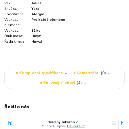
Věk:
Adult
Značka:
Yora
Specifikace:
Alergie
Velikost
Pro každé plemeno
plemene:
Velikost:
12 kg
Druh masa:
Hmyz
Řada krmiva:
Hmyzí
Kompletní specifikace
Komentáře
0
Související zboží
4
Řekli o nás
Ověřený zákazník
✓
i
i
Přidáno 4. srpna
·
Heureka.cz