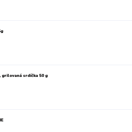
5g
rilovaná srdíčka 50 g
IE