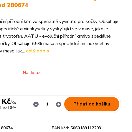
od 280674
ní přírodní krmivo speciálně vyvinuto pro kočky. Obsahuje
ecifické aminokyseliny vyskytující se v mase, jako je
n a tryptofan. AATU - evoluční přírodní krmivo speciálně
kočky. Obsahuje 85% masa a specifické aminokyseliny
v mase, jak...
celý popis
Na dotaz
 Kč
/
Ks
Přidat do košíku
bez DPH
80674
EAN kód:
5060189112203