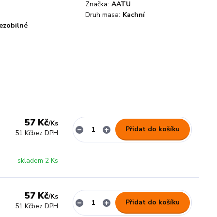
Značka:
AATU
Druh masa:
Kachní
ezobilné
57 Kč
/
Ks
Přidat do košíku
51 Kč
bez DPH
skladem 2 Ks
57 Kč
/
Ks
Přidat do košíku
51 Kč
bez DPH