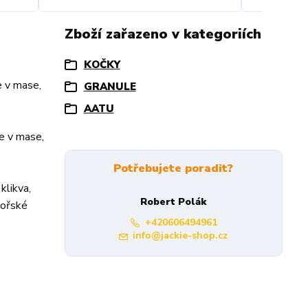
Zboží zařazeno v kategoriích
KOČKY
e v mase,
GRANULE
AATU
e v mase,
Potřebujete poradit?
klikva,
Robert Polák
mořské
+420606494961
info@jackie-shop.cz