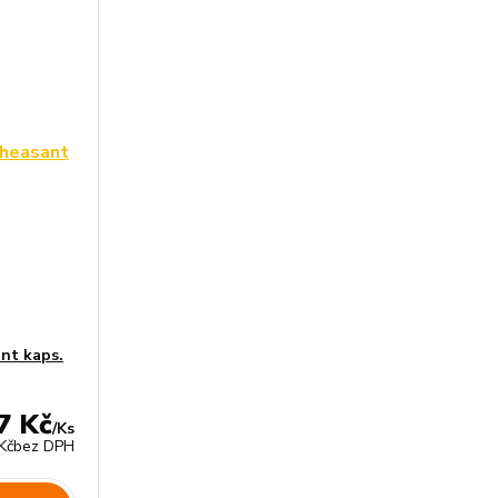
nt kaps.
7 Kč
/
Ks
Kč
bez DPH