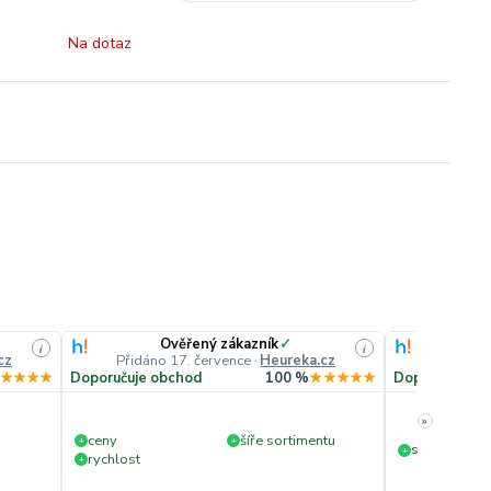
Na dotaz
Ověřený zákazník
✓
O
i
i
cz
Přidáno 17. července
·
Heureka.cz
Přidáno
★★★★
Doporučuje obchod
100 %
★★★★★
Doporučuje o
»
ceny
šíře sortimentu
+
+
slušná rychl
+
rychlost
+