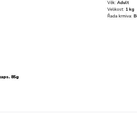
Věk:
Adult
Velikost:
1 kg
Řada krmiva:
B
aps. 85g