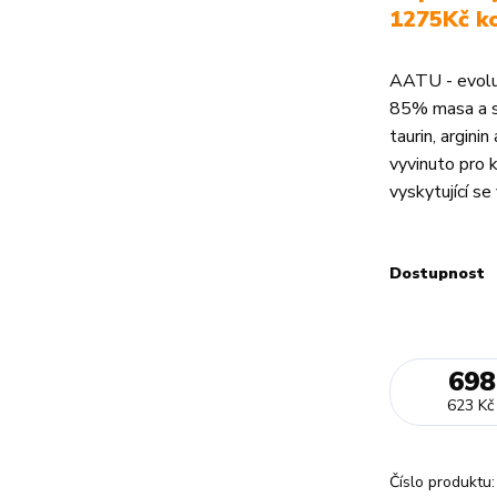
1275Kč k
AATU - evoluč
85% masa a sp
taurin, argini
vyvinuto pro 
vyskytující se 
Dostupnost
698
623 Kč
Číslo produktu: