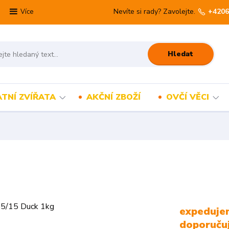
Nevíte si rady? Zavolejte.
+4206
Více
Hledat
TNÍ ZVÍŘATA
AKČNÍ ZBOŽÍ
OVČÍ VĚCI
expedujem
doporuču