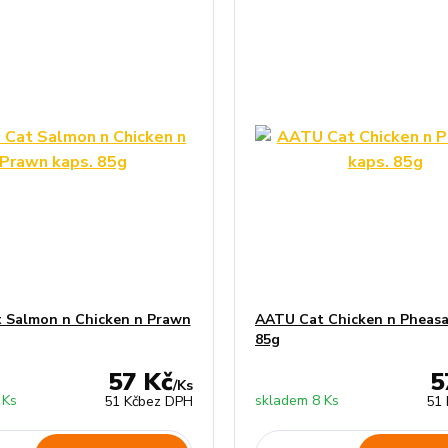
 Salmon n Chicken n Prawn
AATU Cat Chicken n Pheasa
85g
57 Kč
5
/
Ks
 Ks
skladem 8 Ks
51 Kč
bez DPH
51 