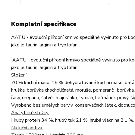
Kompletní specifikace
AATU - evoluční přírodní krmivo speciálně vyvinuto pro ko
jako je taurin, arginin a tryptofan.
AATU - evoluční přírodní krmivo speciálně vyvinuto pro ko
jako je taurin, arginin a tryptofan.
Složení:
70 % kachní maso, 15 % dehydratované kachní maso, batát, hrá
hruška, borůvka chocholičnatá, moruše, pomeranč, borůvka, b
řasy, oregano, šalvěj, majoránka, tymián, heřmánek pravý, šíp
Vyrobeno bez umělých barviv, konzervačních látek, dochuc
Analytické složky:
Hrubý protein 34 %, hrubý tuk 21 %, hrubá vláknina 2,1 
Nutriční aditiva: