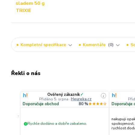
Kompletní specifikace
Komentáře
0
So
Řekli o nás
Ověřený zákazník
✓
i
Přidáno 5. srpna
·
Heureka.cz
Při
Doporučuje obchod
80 %
★★★★☆
Doporučuje 
«
nakupuji opa
Rychle dodáno a dobře zabaleno.
spokojenost,
+
rychlost dodán