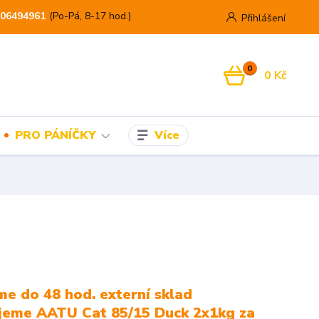
06494961
(Po-Pá, 8-17 hod.)
Přihlášení
0
0 Kč
Více
PRO PÁNÍČKY
e do 48 hod. externí sklad
jeme AATU Cat 85/15 Duck 2x1kg za