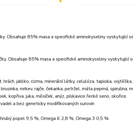
čky. Obsahuje 85% masa a specifické aminokyseliny vyskytující s
čky. Obsahuje 85% masa a specifické aminokyseliny vyskytující s
ch, jablko, cizrna, minerální látky, celulóza, tapioka, vojtěška, 
rusinka, mrkev, rajče, čekanka, petržel, máta peprná, spirulina, 
ek, kopřiva, juka, měsíček, anýz, pískavice řecké seno, skořice.
ovadel a bez geneticky modifikovaných surovin
%, hrubý popel 9,5 %, Omega 6 2,8 %, Omega 3 0,5 %