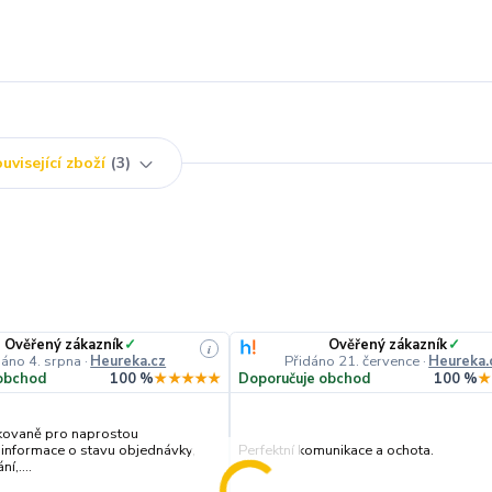
uvisející zboží
3
Ověřený zákazník
✓
Ověřený zákazník
✓
i
dáno 4. srpna
·
Heureka.cz
Přidáno 21. července
·
Heureka.
obchod
100 %
★★★★★
Doporučuje obchod
100 %
★
kovaně pro naprostou
 informace o stavu objednávky,
Perfektní komunikace a ochota.
í,....