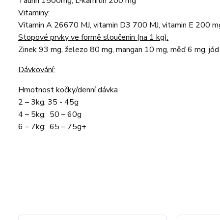
Taurin 1500mg, L-karnitin 200 mg
Vitaminy:
Vitamin A 26670 MJ, vitamin D3 700 MJ, vitamin E 200 m
Stopové prvky ve formě sloučenin (na 1 kg):
Zinek 93 mg, železo 80 mg, mangan 10 mg, měď 6 mg, jód 
Dávkování:
Hmotnost kočky/denní dávka
2 – 3kg: 35 - 45g
4 – 5kg: 50 – 60g
6 – 7kg: 65 – 75g+