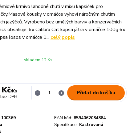
émiové krmivo lahodné chuti v mixu kapsiček pro
očky.Masové kousky v omáčce vyhoví náročným chutím
ích jazýčků. Vyrobeno bez umělých barviv a konzervačních
ack obsahuje: 6x Calibra Cat kapsa játra v omáčce 100g 6x
apsa losos v omáčce 1...
celý popis
skladem 12 Ks
 Kč
/
Ks
Přidat do košíku
bez DPH
100369
EAN kód:
8594062084884
a
Specifikace:
Kastrovaná
x