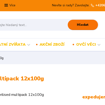
Nevíte si rady? Zavolejte.
+4206
Více
Hledat
TNÍ ZVÍŘATA
AKČNÍ ZBOŽÍ
OVČÍ VĚCI
00g
ultipack 12x100g
expeduje