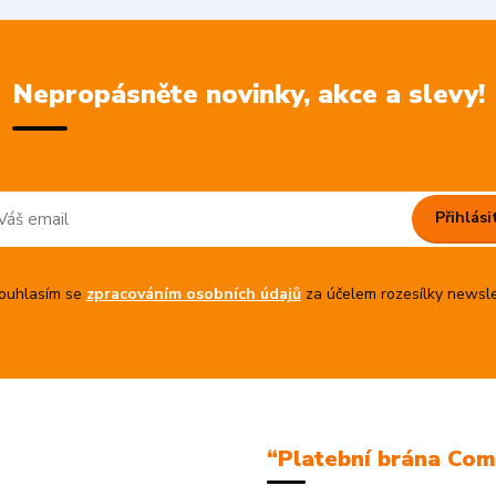
Nepropásněte novinky, akce a slevy!
Přihlási
uhlasím se
zpracováním osobních údajů
za účelem rozesílky newsle
“Platební brána Co