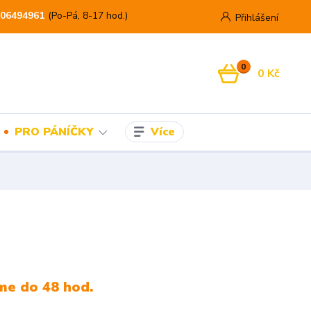
06494961
(Po-Pá, 8-17 hod.)
Přihlášení
0
0 Kč
Více
PRO PÁNÍČKY
me do 48 hod.