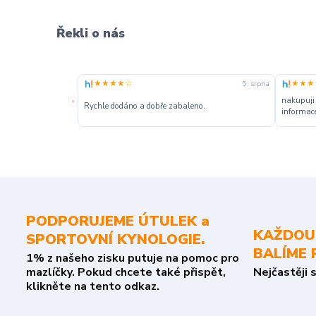
Řekli o nás
★★★★☆
★★★
5. srpna
nakupuji
«
Rychle dodáno a dobře zabaleno.
informace
PODPORUJEME ÚTULEK a
KAŽDOU
SPORTOVNÍ KYNOLOGIE.
BALÍME 
1% z našeho zisku putuje na pomoc pro
mazlíčky. Pokud chcete také přispět,
Nejčastěji 
klikněte na tento odkaz.