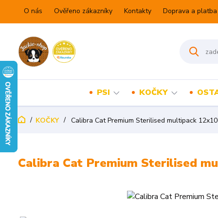
O nás
Ověřeno zákazníky
Kontakty
Doprava a platba
PSI
KOČKY
OSTA
KOČKY
Calibra Cat Premium Sterilised multipack 12x1
Calibra Cat Premium Sterilised m