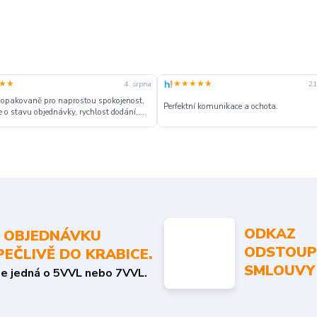
★★
★★★★★
4. srpna
21
 opakovaně pro naprostou spokojenost,
Perfektní komunikace a ochota.
 o stavu objednávky, rychlost dodání,....
ODKAZ
 OBJEDNÁVKU
ODSTOUP
PEČLIVĚ DO KRABICE.
SMLOUVY
se jedná o 5VVL nebo 7VVL.