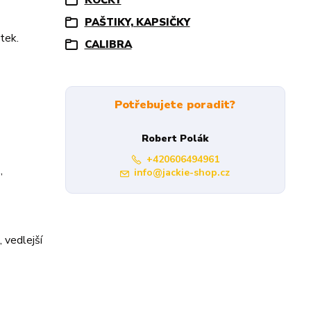
KOČKY
PAŠTIKY, KAPSIČKY
átek.
CALIBRA
Potřebujete poradit?
Robert Polák
+420606494961
,
info@jackie-shop.cz
 vedlejší