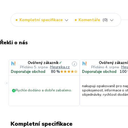
Kompletní specifikace
Komentáře
0
Řekli o nás
Ověřený zákazník
✓
Ověřený zákazní
i
Přidáno 5. srpna
·
Heureka.cz
Přidáno 4. srpna
·
Heu
Doporučuje obchod
80 %
★★★★☆
Doporučuje obchod
100
«
nakupuji opakovaně pro na
Rychle dodáno a dobře zabaleno.
spokojenost, informace o s
+
objednávky, rychlost dodání,
Kompletní specifikace