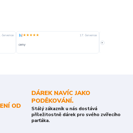
★★★★★
★★★★☆
. července
17. července
»
ceny
slušná rychlost dod
DÁREK NAVÍC JAKO
PODĚKOVÁNÍ.
ENÍ OD
Stálý zákazník u nás dostává
příležitostně dárek pro svého zvířecího
parťáka.