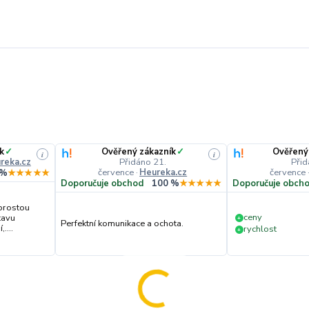
k
✓
Ověřený zákazník
✓
Ověřený
i
i
reka.cz
Přidáno 21.
Přid
července
·
Heureka.cz
července
 %
★★★★★
Doporučuje obchod
100 %
★★★★★
Doporučuje obch
prostou
ceny
tavu
+
Perfektní komunikace a ochota.
....
rychlost
+