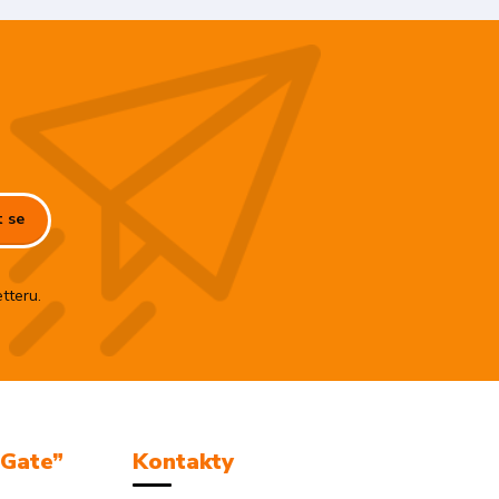
t se
tteru.
mGate”
Kontakty