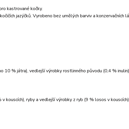
pro kastrované kočky.
čičích jazýčků. Vyrobeno bez umělých barviv a konzervačních l
 10 % játra), vedlejší výrobky rostlinného původu (0,4 % inulin)
kouscích), ryby a vedlejší výrobky z ryb (9 % losos v kouscích),