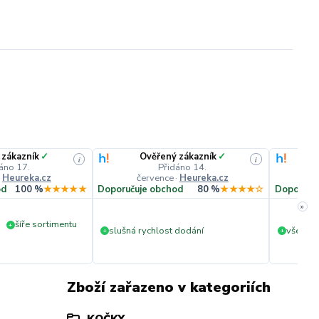
 zákazník
✓
Ověřený zákazník
✓
i
i
áno 17.
Přidáno 14.
·
Heureka.cz
července
·
Heureka.cz
č
od
100 %
★★★★★
Doporučuje obchod
80 %
★★★★☆
Doporuču
»
šíře sortimentu
+
slušná rychlost dodání
vše v p
+
+
Zboží zařazeno v kategoriích