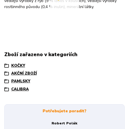
vedlejší výrobky z ryb (9 % losos v kouscích), vedlejší výrobky
rostlinného původu (0,4 % inulin), minerální látky.
Zboží zařazeno v kategoriích
KOČKY
AKČNÍ ZBOŽÍ
PAMLSKY
CALIBRA
Potřebujete poradit?
Robert Polák