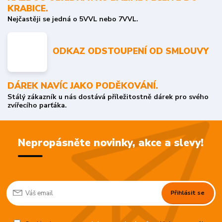
KRABICE.
Nejčastěji se jedná o 5VVL nebo 7VVL.
ODKAZ ODSTOUPENÍ OD SMLOUVY
DÁREK NAVÍC JAKO PODĚKOVÁNÍ.
Stálý zákazník u nás dostává příležitostně dárek pro svého
zvířecího parťáka.
Nepropásněte novinky, akce a slevy!
Přihlásit se