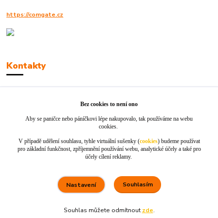
https://comgate.cz
Kontakty
Robert Polák
+420606494961
Bez cookies to není ono
Aby se paničce nebo páníčkovi lépe nakupovalo, tak používáme na webu
info@jackie-shop.cz
cookies.
V případě udělení souhlasu, tyhle virtuální sušenky (
cookies
) budeme používat
pro základní funkčnost, zpříjemnění používání webu, analytické účely a také pro
účely cílení reklamy.
Souhlasím
Nastavení
Vytvořeno na
Eshop-rychle.cz
Souhlas můžete odmítnout
zde
.
80 %
★★★★☆
100 %
★★★★★
5. srpna