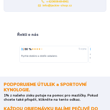
+420606494961
info@jackie-shop.cz
Řekli o nás
80 %
100 %
★★★★☆
★★★
5. srpna
nakupuji opakovan
Rychle dodáno a dobře zabaleno.
o stavu objednávky
PODPORUJEME ÚTULEK a SPORTOVNÍ
KYNOLOGIE.
1% z našeho zisku putuje na pomoc pro mazlíčky. Pokud
chcete také přispět, klikněte na tento odkaz.
KAŽDOU OBJEDNÁVKU BALÍME PEČLIVĚ DO