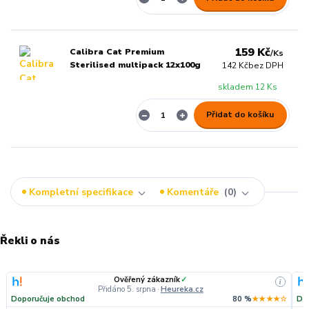
159 Kč
Calibra Cat Premium
/
Ks
Sterilised multipack 12x100g
142 Kč
bez DPH
skladem 12 Ks
Přidat do košíku
Kompletní specifikace
Komentáře
0
Řekli o nás
Ověřený zákazník
✓
i
Přidáno 5. srpna
·
Heureka.cz
Doporučuje obchod
80 %
★★★★☆
Do