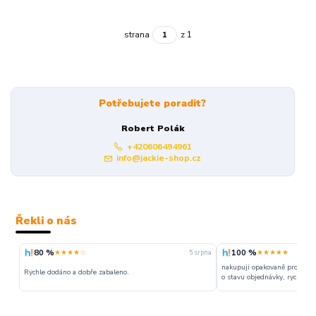
strana
z 1
Potřebujete poradit?
Robert Polák
+420606494961
info@jackie-shop.cz
Řekli o nás
80 %
100 %
★★★★☆
★★★★★
5. srpna
nakupuji opakovaně pro napr
Rychle dodáno a dobře zabaleno.
o stavu objednávky, rychlost d