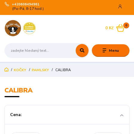
+420606494961
(Po-Pá, 8-17 hod.)
0
0 Kč
Menu
KOČKY
PAMLSKY
CALIBRA
CALIBRA
Cena: