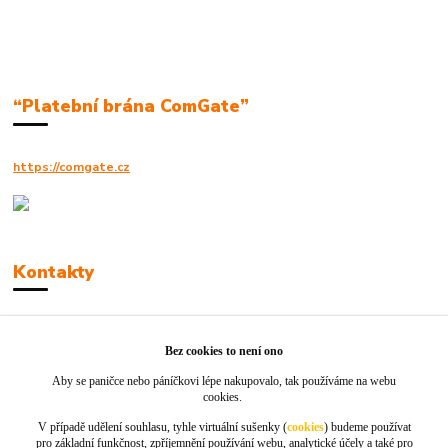
“Platební brána ComGate”
https://comgate.cz
Kontakty
Robert Polák
+420606494961
Bez cookies to není ono
Aby se paničce nebo páníčkovi lépe nakupovalo, tak používáme na webu
info@jackie-shop.cz
cookies.
V případě udělení souhlasu, tyhle virtuální sušenky (
cookies
) budeme používat
pro základní funkčnost, zpříjemnění používání webu, analytické účely a také pro