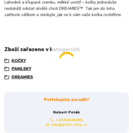
Lahodné a křupavé zvenku, měkké uvnitř – kočky jednoduše
nedokáží odolat skvělé chuti DREAMIES™. Tak jen do toho,
zatřeste sáčkem a sledujte, jak se k vám vaše kočka rozběhne.
Zboží zařazeno v kategoriích
KOČKY
PAMLSKY
DREAMIES
Potřebujete poradit?
Robert Polák
+420606494961
info@jackie-shop.cz