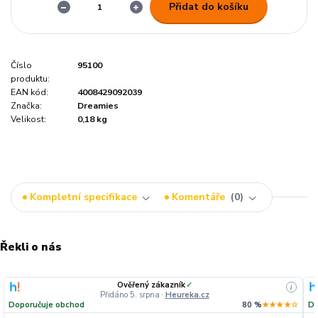
Přidat do košíku
Číslo
95100
produktu:
EAN kód:
4008429092039
Značka:
Dreamies
Velikost:
0,18 kg
Kompletní specifikace
Komentáře
0
Řekli o nás
Ověřený zákazník
✓
i
Přidáno 5. srpna
·
Heureka.cz
Doporučuje obchod
80 %
★★★★☆
Do