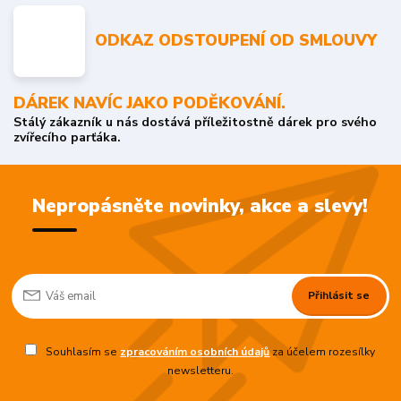
ODKAZ ODSTOUPENÍ OD SMLOUVY
DÁREK NAVÍC JAKO PODĚKOVÁNÍ.
Stálý zákazník u nás dostává příležitostně dárek pro svého
zvířecího parťáka.
Nepropásněte novinky, akce a slevy!
Přihlásit se
Souhlasím se
zpracováním osobních údajů
za účelem rozesílky
newsletteru.