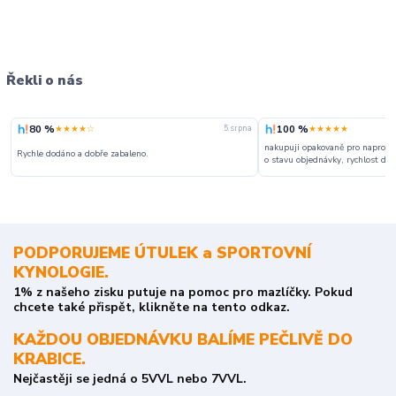
Řekli o nás
80 %
100 %
★★★★☆
★★★★★
5. srpna
nakupuji opakovaně pro naprosto
Rychle dodáno a dobře zabaleno.
o stavu objednávky, rychlost dodá
PODPORUJEME ÚTULEK a SPORTOVNÍ
KYNOLOGIE.
1% z našeho zisku putuje na pomoc pro mazlíčky. Pokud
chcete také přispět, klikněte na tento odkaz.
KAŽDOU OBJEDNÁVKU BALÍME PEČLIVĚ DO
KRABICE.
Nejčastěji se jedná o 5VVL nebo 7VVL.