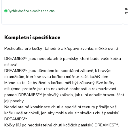
na
Rychle dodáno a dobře zabaleno.
+
ryc
Kompletní specifikace
Pochoutka pro kočky -lahodné a křupavé zvenku, měkké uvnitř
DREAMIES™ jsou neodolatelné pamlsky, které bude vaše kočka
milovat.
DREAMIES™ jsou důvodem ke spontánní zábavě, k hravým
okamžikům, které se svou kočkou můžete zažít každý den.
Máme za to, že by život s kočkou měl být zábavný. Své kočky
milujeme, protože jsou to nezávislé osobnosti a rozmazlování
pomocí DREAMIES™ je skvělý způsob, jak u ní odhalit hravou část
její povahy.
Neodolatelná kombinace chuti a speciální textury přiměje vaši
kočku udělat cokoli, jen aby mohla okusit skvělou chuť pamlsků
DREAMIES™!
Kočky šílí po neodolatelné chuti kočičích pamlsků DREAMIES™.