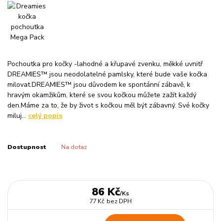
Pochoutka pro kočky -lahodné a křupavé zvenku, měkké uvnitř
DREAMIES™ jsou neodolatelné pamlsky, které bude vaše kočka
milovat.DREAMIES™ jsou důvodem ke spontánní zábavě, k
hravým okamžikům, které se svou kočkou můžete zažít každý
den.Máme za to, že by život s kočkou měl být zábavný. Své kočky
miluj...
celý popis
Dostupnost
Na dotaz
86 Kč
/
Ks
77 Kč
bez DPH