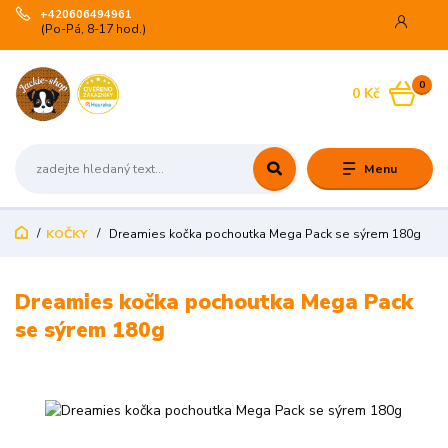
+420606494961
(Po-Pá, 8-17 hod.)
0
0 Kč
Menu
KOČKY
Dreamies kočka pochoutka Mega Pack se sýrem 180g
Dreamies kočka pochoutka Mega Pack
se sýrem 180g