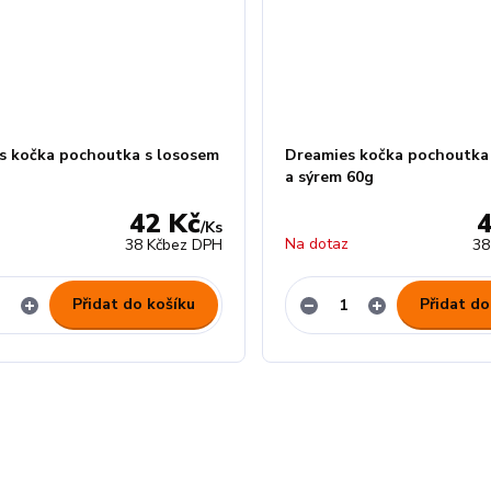
s kočka pochoutka s lososem
Dreamies kočka pochoutka
a sýrem 60g
42 Kč
/
Ks
z
Na dotaz
38 Kč
bez DPH
38
Přidat do košíku
Přidat do