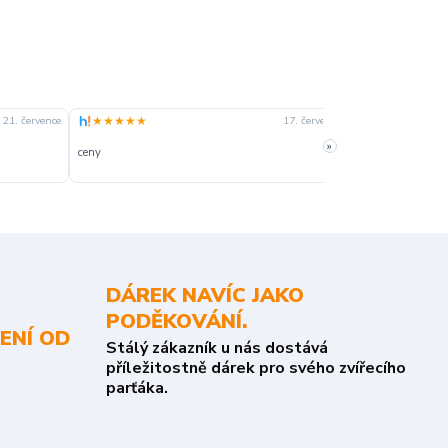
★★★★★
★★★★☆
21. července
17. července
»
ceny
slušná rychlost 
DÁREK NAVÍC JAKO
PODĚKOVÁNÍ.
ENÍ OD
Stálý zákazník u nás dostává
příležitostně dárek pro svého zvířecího
parťáka.