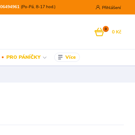
06494961
(Po-Pá, 8-17 hod.)
Přihlášení
0
0 Kč
Více
PRO PÁNÍČKY