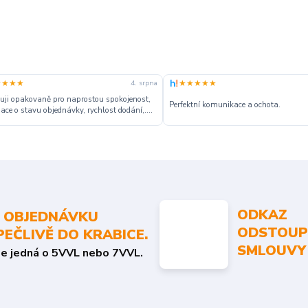
★★★★
★★★★★
4. srpna
ji opakovaně pro naprostou spokojenost,
Perfektní komunikace a ochota.
ace o stavu objednávky, rychlost dodání,....
ODKAZ
 OBJEDNÁVKU
ODSTOUP
PEČLIVĚ DO KRABICE.
SMLOUVY
se jedná o 5VVL nebo 7VVL.