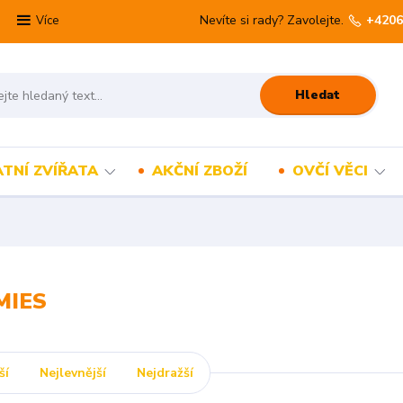
Nevíte si rady? Zavolejte.
+4206
Více
Hledat
TNÍ ZVÍŘATA
AKČNÍ ZBOŽÍ
OVČÍ VĚCI
MIES
ší
Nejlevnější
Nejdražší