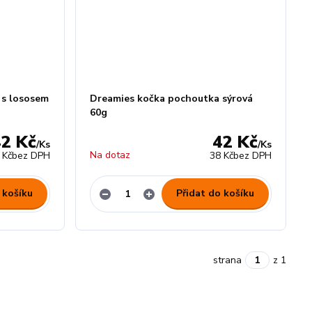
 s lososem
Dreamies kočka pochoutka sýrová
60g
42 Kč
42 Kč
/
Ks
/
Ks
Na dotaz
 Kč
bez DPH
38 Kč
bez DPH
 košíku
Přidat do košíku
strana
z 1