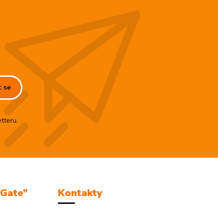
t se
tteru.
mGate”
Kontakty