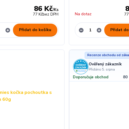
86 Kč
/
Ks
z
Na dotaz
77 Kč
bez DPH
77
Přidat do košíku
Přidat do
Recenze obchodu od záka
Ověřený zákazník
Přidáno 5. srpna
80
Doporučuje obchod