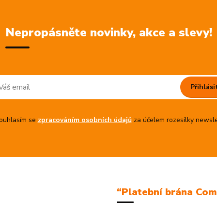
Nepropásněte novinky, akce a slevy!
Přihlási
uhlasím se
zpracováním osobních údajů
za účelem rozesílky newsle
“Platební brána Co