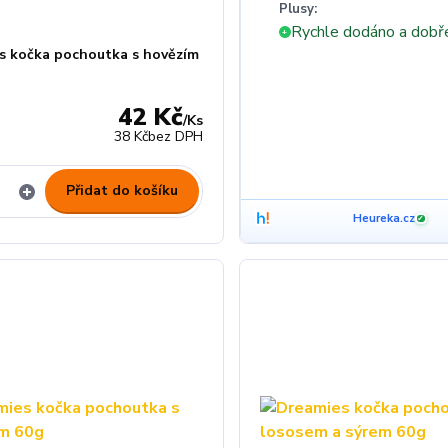
Plusy:
Rychle dodáno a dobř
+
s kočka pochoutka s hovězím
42 Kč
/
Ks
z
38 Kč
bez DPH
Přidat do košíku
Heureka.cz
✓