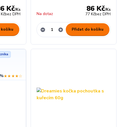
86 Kč
86 Kč
/
Ks
/
Ks
Na dotaz
 Kč
bez DPH
77 Kč
bez DPH
 košíku
Přidat do košíku
zníka
 %
★★★★☆