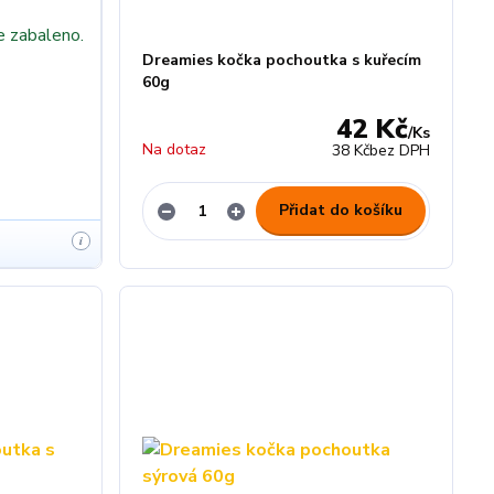
e zabaleno.
Dreamies kočka pochoutka s kuřecím
60g
42 Kč
/
Ks
Na dotaz
38 Kč
bez DPH
Přidat do košíku
i