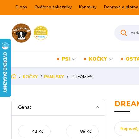
O nás
Ověřeno zákazníky
Kontakty
Doprava a platba
PSI
KOČKY
OSTA
KOČKY
PAMLSKY
DREAMIES
DREA
Cena:
Nejnověj
Kč
Kč