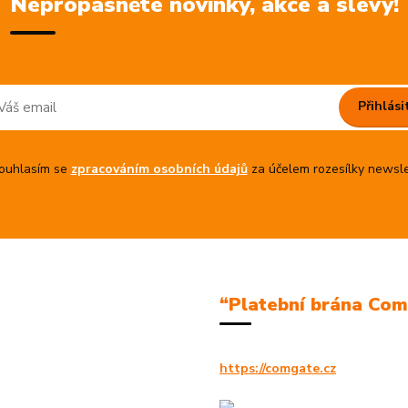
Nepropásněte novinky, akce a slevy!
Přihlási
uhlasím se
zpracováním osobních údajů
za účelem rozesílky newsle
“Platební brána Co
https://comgate.cz