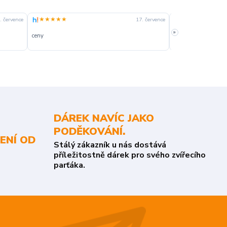
★★★★★
★★★★☆
. července
17. července
»
ceny
slušná rychlost dod
DÁREK NAVÍC JAKO
PODĚKOVÁNÍ.
ENÍ OD
Stálý zákazník u nás dostává
příležitostně dárek pro svého zvířecího
parťáka.