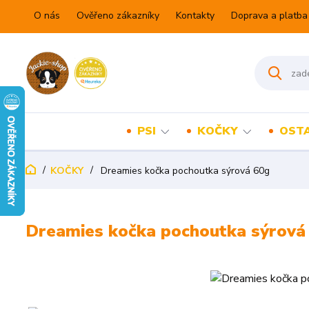
O nás
Ověřeno zákazníky
Kontakty
Doprava a platba
PSI
KOČKY
OSTA
KOČKY
Dreamies kočka pochoutka sýrová 60g
Dreamies kočka pochoutka sýrová