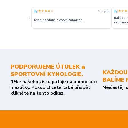
★★★★☆
★★★
5. srpna
nakupuji
«
Rychle dodáno a dobře zabaleno.
informace
PODPORUJEME ÚTULEK a
KAŽDOU
SPORTOVNÍ KYNOLOGIE.
BALÍME 
1% z našeho zisku putuje na pomoc pro
mazlíčky. Pokud chcete také přispět,
Nejčastěji 
klikněte na tento odkaz.