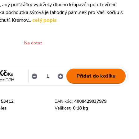
 aby polštářky vydržely dlouho křupavé i po otevření.
a pochoutka sýrová je lahodný pamlsek pro Vaši kočku s
chutí. Krémov...
celý popis
Na dotaz
Kč
/
Ks
Přidat do košíku
ez DPH
53412
EAN kód:
4008429037979
ies
Velikost:
0,18 kg