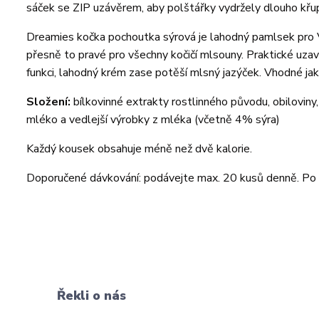
sáček se ZIP uzávěrem, aby polštářky vydržely dlouho křup
Dreamies kočka pochoutka sýrová je lahodný pamlsek pro V
přesně to pravé pro všechny kočičí mlsouny. Praktické uzav
funkci, lahodný krém zase potěší mlsný jazýček. Vhodné jak
Složení:
bílkovinné extrakty rostlinného původu, obiloviny,
mléko a vedlejší výrobky z mléka (včetně 4% sýra)
Každý kousek obsahuje méně než dvě kalorie.
Doporučené dávkování: podávejte max. 20 kusů denně. Po 
Řekli o nás