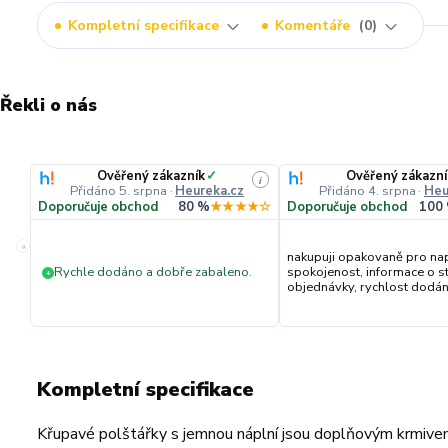
Kompletní specifikace
Komentáře
0
Řekli o nás
Ověřený zákazník
✓
Ověřený zákazní
i
Přidáno 5. srpna
·
Heureka.cz
Přidáno 4. srpna
·
Heu
Doporučuje obchod
80 %
★★★★☆
Doporučuje obchod
100
«
nakupuji opakovaně pro na
Rychle dodáno a dobře zabaleno.
spokojenost, informace o s
+
objednávky, rychlost dodání,
Kompletní specifikace
Křupavé polštářky s jemnou náplní jsou doplňovým krmivem