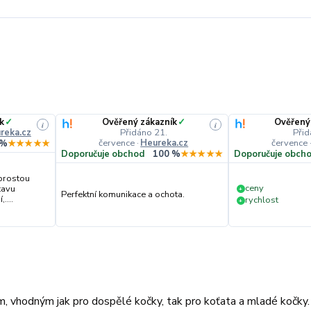
k
✓
Ověřený zákazník
✓
Ověřený
i
i
reka.cz
Přidáno 21.
Přid
července
·
Heureka.cz
července
 %
★★★★★
Doporučuje obchod
100 %
★★★★★
Doporučuje obch
prostou
ceny
tavu
+
Perfektní komunikace a ochota.
....
rychlost
+
, vhodným jak pro dospělé kočky, tak pro koťata a mladé kočky.