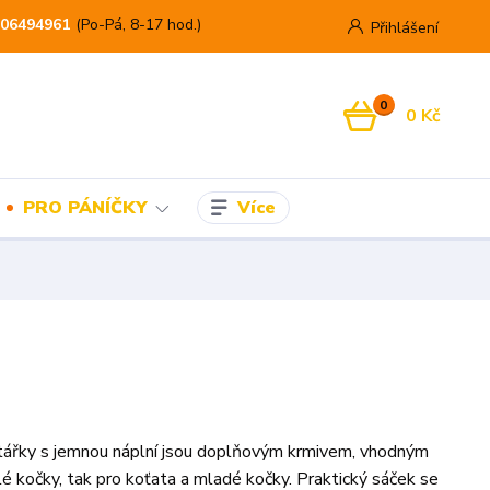
06494961
(Po-Pá, 8-17 hod.)
Přihlášení
0
0 Kč
Více
PRO PÁNÍČKY
tářky s jemnou náplní jsou doplňovým krmivem, vhodným
lé kočky, tak pro koťata a mladé kočky. Praktický sáček se