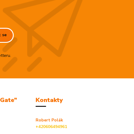
t se
tteru.
mGate”
Kontakty
Robert Polák
+420606494961