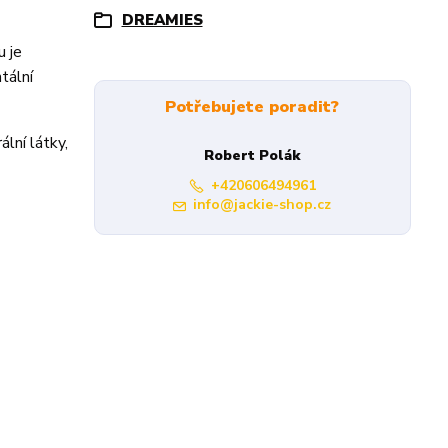
DREAMIES
u je
tální
Potřebujete poradit?
lní látky,
Robert Polák
+420606494961
info@jackie-shop.cz