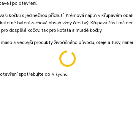
avé i po otevření.
aši kočku s jedinečnou příchutí. Krémová náplň v křupavém obal
íratelné balení zachová obsah vždy čerstvý. Křupavá část má den
 pro dospělé kočky, tak pro koťata a mladé kočky.
 maso a vedlejší produkty živočišného původu, oleje a tuky, minerá
otevření spotřebujte do 4 týdnů.