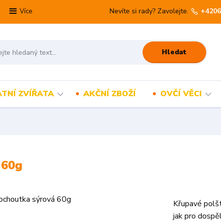
Nevíte si rady? Zavolejte.
+4206
Více
Hledat
TNÍ ZVÍŘATA
AKČNÍ ZBOŽÍ
OVČÍ VĚCI
 60g
Křupavé polš
jak pro dospě