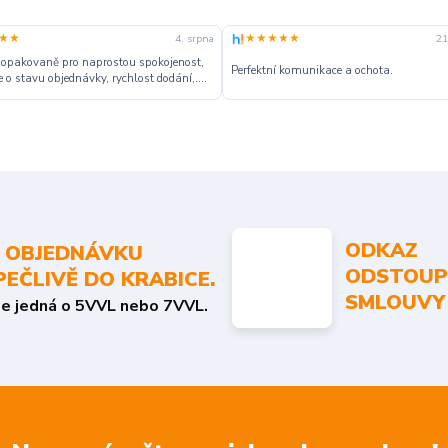
★★
★★★★★
4. srpna
21
 opakovaně pro naprostou spokojenost,
Perfektní komunikace a ochota.
 o stavu objednávky, rychlost dodání,....
ODKAZ
 OBJEDNÁVKU
ODSTOUP
PEČLIVĚ DO KRABICE.
SMLOUVY
se jedná o 5VVL nebo 7VVL.