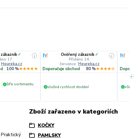
 zákazník
✓
Ověřený zákazník
✓
i
i
áno 17.
Přidáno 14.
·
Heureka.cz
července
·
Heureka.cz
č
od
100 %
★★★★★
Doporučuje obchod
80 %
★★★★☆
Doporuču
»
šíře sortimentu
+
slušná rychlost dodání
vše v p
+
+
Zboží zařazeno v kategoriích
KOČKY
 Praktický
PAMLSKY